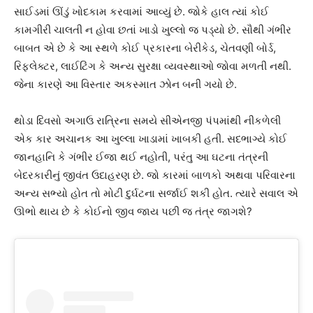
સાઈડમાં ઊંડું ખોદકામ કરવામાં આવ્યું છે. જોકે હાલ ત્યાં કોઈ
કામગીરી ચાલતી ન હોવા છતાં ખાડો ખુલ્લો જ પડ્યો છે. સૌથી ગંભીર
બાબત એ છે કે આ સ્થળે કોઈ પ્રકારના બેરીકેડ, ચેતવણી બોર્ડ,
રિફ્લેક્ટર, લાઈટિંગ કે અન્ય સુરક્ષા વ્યવસ્થાઓ જોવા મળતી નથી.
જેના કારણે આ વિસ્તાર અકસ્માત ઝોન બની ગયો છે.
થોડા દિવસો અગાઉ રાત્રિના સમયે સીએનજી પંપમાંથી નીકળેલી
એક કાર અચાનક આ ખુલ્લા ખાડામાં ખાબકી હતી. સદભાગ્યે કોઈ
જાનહાનિ કે ગંભીર ઈજા થઈ નહોતી, પરંતુ આ ઘટના તંત્રની
બેદરકારીનું જીવંત ઉદાહરણ છે. જો કારમાં બાળકો અથવા પરિવારના
અન્ય સભ્યો હોત તો મોટી દુર્ઘટના સર્જાઈ શકી હોત. ત્યારે સવાલ એ
ઊભો થાય છે કે કોઈનો જીવ જાય પછી જ તંત્ર જાગશે?