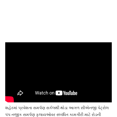
શહેરમાં પ્રવેશતા સમર્પણ સર્કલથી થોડા આગળ સીએનજી પેટ્રોલ
પંપ નજીક સમર્પણ ફ્લાયઓવર સંબંધિત કામગીરી માટે રોડની