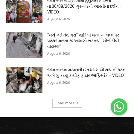
જામનગરના શ્રી બાલા હનુમાન મંદિરની
તા.06/08/2026, ગુરૂવારની આરતીના દર્શન –
VIDEO
August 6, 2026
“જેવું કરો તેવું ભરો” શાંતિથી જતા આખલા પર
પથ્થર મારતાં જ આખલો ભડક્યો, સીસીટીવી
વાયરલ”
August 6, 2026
જામનગરમાં મકાનની છત ધરાશાયી થયાની ઘટના
અંગે શું કહ્યું ડે.ચીફ ફાયર ઓફિસરે? – VIDEO
August 6, 2026
Load more