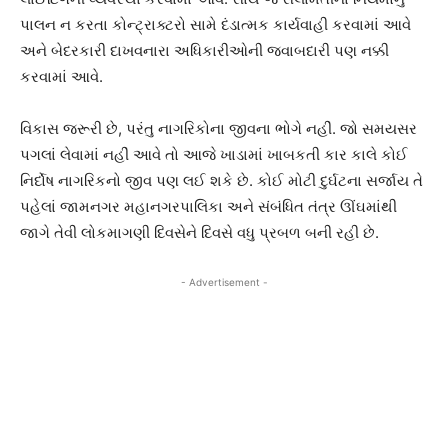
પાલન ન કરતા કોન્ટ્રાક્ટરો સામે દંડાત્મક કાર્યવાહી કરવામાં આવે
અને બેદરકારી દાખવનારા અધિકારીઓની જવાબદારી પણ નક્કી
કરવામાં આવે.
વિકાસ જરૂરી છે, પરંતુ નાગરિકોના જીવના ભોગે નહીં. જો સમયસર
પગલાં લેવામાં નહીં આવે તો આજે ખાડામાં ખાબકતી કાર કાલે કોઈ
નિર્દોષ નાગરિકનો જીવ પણ લઈ શકે છે. કોઈ મોટી દુર્ઘટના સર્જાય તે
પહેલાં જામનગર મહાનગરપાલિકા અને સંબંધિત તંત્ર ઊંઘમાંથી
જાગે તેવી લોકમાગણી દિવસેને દિવસે વધુ પ્રબળ બની રહી છે.
- Advertisement -