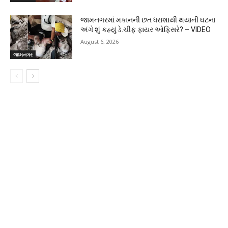
જામનગરમાં મકાનની છત ધરાશાયી થયાની ઘટના
અંગે શું કહ્યું ડે.ચીફ ફાયર ઓફિસરે? – VIDEO
August 6, 2026
જામનગર