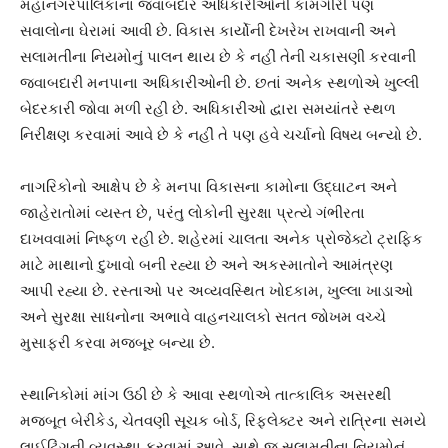
મહાનગરપાલિકાના જવાબદાર અધિકારીઓની કામગીરી પણ
સવાલોના ઘેરામાં આવી છે. વિકાસ કાર્યોની દેખરેખ રાખવાની અને
સલામતીના નિયમોનું પાલન થાય છે કે નહીં તેની ચકાસણી કરવાની
જવાબદારી મનપાના અધિકારીઓની છે. છતાં અનેક સ્થળોએ ખુલ્લી
બેદરકારી જોવા મળી રહી છે. અધિકારીઓ દ્વારા સમયાંતરે સ્થળ
નિરીક્ષણ કરવામાં આવે છે કે નહીં તે પણ હવે ચર્ચાનો વિષય બન્યો છે.
નાગરિકોનો આક્ષેપ છે કે મનપા વિકાસના કામોના ઉદ્ઘાટન અને
જાહેરાતોમાં વ્યસ્ત છે, પરંતુ લોકોની સુરક્ષા પ્રત્યે ગંભીરતા
દાખવવામાં નિષ્ફળ રહી છે. શહેરમાં ચાલતા અનેક પ્રોજેક્ટો ટ્રાફિક
માટે માથાનો દુખાવો બની રહ્યા છે અને અકસ્માતોને આમંત્રણ
આપી રહ્યા છે. રસ્તાઓ પર અવ્યવસ્થિત ખોદકામ, ખુલ્લા ખાડાઓ
અને સુરક્ષા સાધનોના અભાવે વાહનચાલકો સતત જોખમ વચ્ચે
મુસાફરી કરવા મજબૂર બન્યા છે.
સ્થાનિકોમાં માંગ ઉઠી છે કે આવા સ્થળોએ તાત્કાલિક અસરથી
મજબૂત બેરીકેડ, ચેતવણી સૂચક બોર્ડ, રિફ્લેક્ટર અને રાત્રિના સમયે
લાઈટિંગની વ્યવસ્થા કરવામાં આવે. સાથે જ સલામતીના નિયમોનું