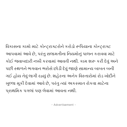
વિકાસના કામો માટે કોન્ટ્રાક્ટરોને કરોડો રૂપિયાના કોન્ટ્રાક્ટ
આપવામાં આવે છે, પરંતુ સલામતીના નિયમોનું પાલન કરાવવા માટે
કોઈ જવાબદારી નક્કી કરવામાં આવતી નથી. કામ શરૂ કરી દેવું અને
પછી સ્થળને ભગવાન ભરોસે છોડી દેવું જાણે સામાન્ય બાબત બની
ગઈ હોય તેવું લાગી રહ્યું છે. શહેરના અનેક વિસ્તારોમાં રોડ ખોદીને
ખુલ્લા મૂકી દેવામાં આવે છે, પરંતુ ત્યાં અકસ્માત રોકવા માટેના
પ્રાથમિક પગલાં પણ લેવામાં આવતા નથી.
- Advertisement -