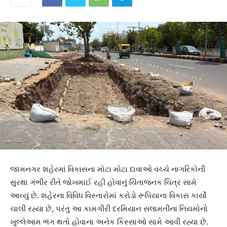
જામનગર શહેરમાં વિકાસના મોટા મોટા દાવાઓ વચ્ચે નાગરિકોની
સુરક્ષા ગંભીર રીતે જોખમાઈ રહી હોવાનું ચિંતાજનક ચિત્ર સામે
આવ્યું છે. શહેરના વિવિધ વિસ્તારોમાં કરોડો રૂપિયાના વિકાસ કાર્યો
ચાલી રહ્યા છે, પરંતુ આ કામગીરી દરમિયાન સલામતીના નિયમોનો
ખુલ્લેઆમ ભંગ થતો હોવાના અનેક કિસ્સાઓ સામે આવી રહ્યા છે.