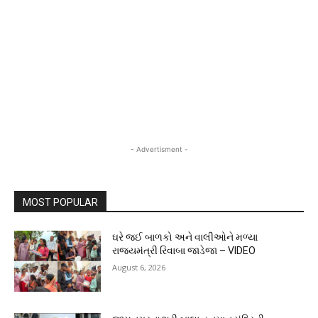
- Advertisment -
MOST POPULAR
ઘરે જઈ બાળકો અને વાલીઓને મળ્યા
રાજ્યમંત્રી રિવાબા જાડેજા – VIDEO
August 6, 2026