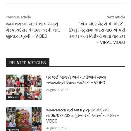
Previous article
Next article
જામનગરમાં મરઘીના બચ્ચાનું
‘એક બંદર મેટ્રો કે અંદર’ :
ગેરકાયદેસર વેચાણ ઝડપી લેતા
દિલ્હી મેટ્રોમાં વાંદરાભાઈએ કરી
જીવદયાપ્રેમી – VIDEO
ધમાલ અને વિડીઓ થયો વાયરલ
– VIRAL VIDEO
RELATED ARTICLES
ઘરે જઈ બાળકો અને વાલીઓને મળ્યા
રાજ્યમંત્રી રિવાબા જાડેજા – VIDEO
August 6, 2026
જામનગર
જામનગરના શ્રી બાલા હનુમાન મંદિરની
તા.06/08/2026, ગુરૂવારની આરતીના દર્શન –
VIDEO
August 6, 2026
જામનગર