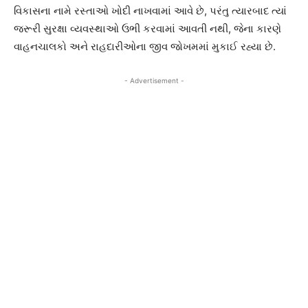
વિકાસના નામે રસ્તાઓ ખોદી નાખવામાં આવે છે, પરંતુ ત્યારબાદ ત્યાં
જરૂરી સુરક્ષા વ્યવસ્થાઓ ઉભી કરવામાં આવતી નથી, જેના કારણે
વાહનચાલકો અને રાહદારીઓના જીવ જોખમમાં મુકાઈ રહ્યા છે.
- Advertisement -