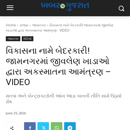
Home
રાજ્ય
જામનગર
વિકાસના નામે બેદરકારી! જામનગરમાં જીવલેણ
ખાડાઓ દ્વારા અકસ્માતના આમંત્રણ - VIDEO
જામનગર
વિડિઓ
વિકાસના નામે બેદરકારી!
જામનગરમાં જીવલેણ ખાડાઓ
દ્વારા અકસ્માતના આમંત્રણ –
VIDEO
મનપા અને કોન્ટ્રાક્ટરોની આંખ આડા કાનની નીતિ સામે ઉઠ્યો
રોષ
June 25, 2026