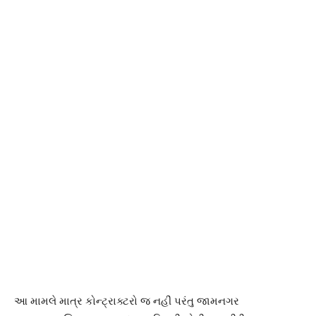
આ મામલે માત્ર કોન્ટ્રાક્ટરો જ નહીં પરંતુ જામનગર