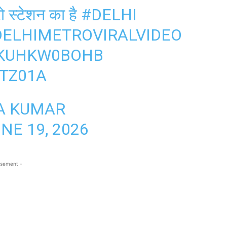
ो स्टेशन का है
#DELHI
DELHIMETROVIRALVIDEO
O/KUHKW0BOHB
ETZ01A
A KUMAR
NE 19, 2026
isement -