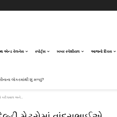
લ્થ એન્ડ વેલનેસ
સ્પોર્ટ્સ
ખબર સ્પેશીયલ
આજનો દિવસ
ીનાના લોકરમાંથી શું મળ્યું?
ાઈએ કરી ધમાલ અને...
િલ્હી મેટ્રોમાં વાંદરાભાઈએ