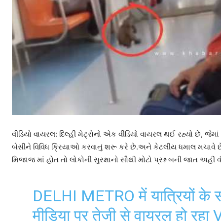
વીડિયો વાયરલ: દિલ્હી મેટ્રોનો એક વીડિયો વાયરલ થઈ રહ્યો છે, જેમ
બેસીને વિવિધ ક્રિયાઓ કરવાનું શરૂ કરે છે.અને કેટલીય ધમાલ મચાવે
મિજાજ માં હોત તો લોકોની સુરક્ષાનો સૌથી મોટો પ્રશ્ન બની જાત અહીં
DELHI METRO में यात्रियों के स
मीडिया पर तेजी से वायरल हो रहा