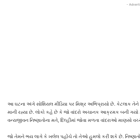
- Advert
આ ઘટના અંગે સોશિયલ મીડિયા પર મિશ્ર અભિપ્રાયો છે. કેટલાક તેને મનો
માની રહ્યા છે. લોકો કહે છે કે જો વાંદરો અચાનક આક્રમક બની ગયો
વન્યજીવન નિષ્ણાતોના મતે, દિલ્હીમાં જોવા મળતા વાંદરાઓ માણસો વચ્ચે 
જો તેમને ભય લાગે કે ખલેલ પહોંચે તો તેઓ હુમલો કરી શકે છે. નિષ્ણ