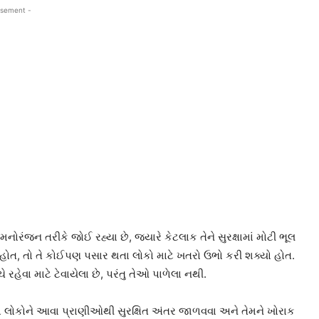
isement -
રંજન તરીકે જોઈ રહ્યા છે, જ્યારે કેટલાક તેને સુરક્ષામાં મોટી ભૂલ
 હોત, તો તે કોઈપણ પસાર થતા લોકો માટે ખતરો ઉભો કરી શક્યો હોત.
રહેવા માટે ટેવાયેલા છે, પરંતુ તેઓ પાળેલા નથી.
ાતો લોકોને આવા પ્રાણીઓથી સુરક્ષિત અંતર જાળવવા અને તેમને ખોરાક