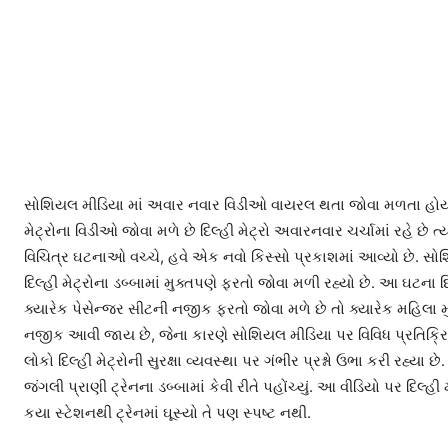
સોશિયલ મીડિયા માં અવાર નવાર વિડીઓ વાયરલ થતા જોવા મળતા હોય છે
મેટ્રોના વિડીઓ જોવા મળે છે દિલ્હી મેટ્રો અવારનવાર ચર્ચામાં રહે છે 
વિચિત્ર ઘટનાઓ વચ્ચે, હવે એક નવો કિસ્સો પ્રકાશમાં આવ્યો છે. સો
દિલ્હી મેટ્રોના ડબ્બામાં મુક્તપણે ફરતો જોવા મળી રહ્યો છે. આ ઘટના દિ
ક્યારેક પેસેન્જર સીટની નજીક ફરતો જોવા મળે છે તો ક્યારેક મહિલા મ
નજીક આવી જાય છે, જેના કારણે સોશિયલ મીડિયા પર વિવિધ પ્રતિક્ર
લોકો દિલ્હી મેટ્રોની સુરક્ષા વ્યવસ્થા પર ગંભીર પ્રશ્નો ઉભા કરી રહ્યા
જંગલી પ્રાણી ટ્રેનના ડબ્બામાં કેવી રીતે પહોંચ્યું. આ વીડિયો પર દિલ્હ
કયા સ્ટેશનથી ટ્રેનમાં ઘૂસ્યો તે પણ સ્પષ્ટ નથી.