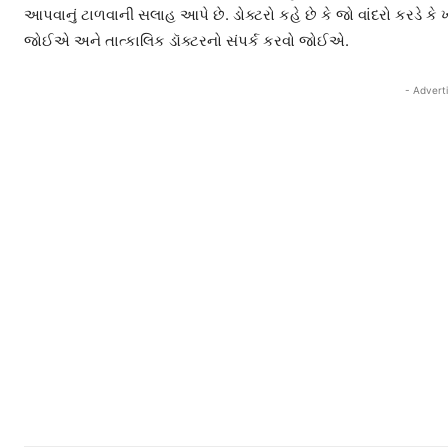
આપવાનું ટાળવાની સલાહ આપે છે. ડોક્ટરો કહે છે કે જો વાંદરો કરડે કે
જોઈએ અને તાત્કાલિક ડૉક્ટરનો સંપર્ક કરવો જોઈએ.
- Advert