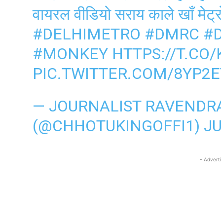
वायरल वीडियो सराय काले खाँ मेट्र
#DELHIMETRO
#DMRC
#
#MONKEY
HTTPS://T.C
PIC.TWITTER.COM/8YP2
— JOURNALIST RAVENDR
(@CHHOTUKINGOFFI1)
JU
- Advert