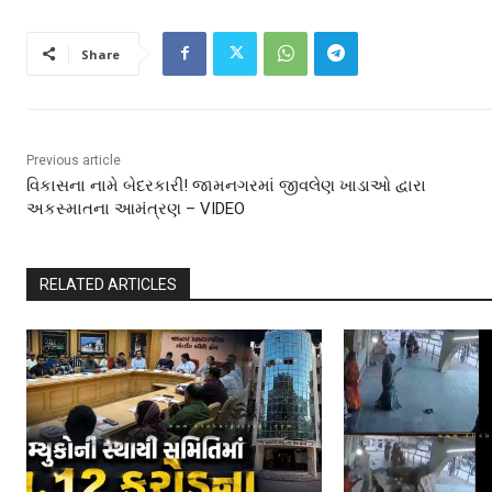
Share
Previous article
વિકાસના નામે બેદરકારી! જામનગરમાં જીવલેણ ખાડાઓ દ્વારા
અકસ્માતના આમંત્રણ – VIDEO
RELATED ARTICLES