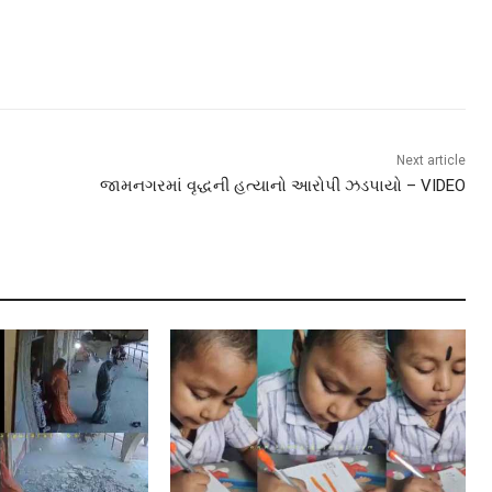
Next article
જામનગરમાં વૃદ્ધની હત્યાનો આરોપી ઝડપાયો – VIDEO