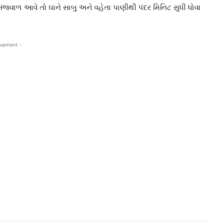
 ખંજવાળ આવે તો ઘાને સાબુ અને વહેતા પાણીથી પંદર મિનિટ સુધી ધોવા
isement -