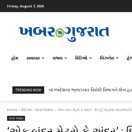
Friday, August 7, 2026
હોમ
સમાચાર
રાજ્ય
વિડિઓ
બિઝનેસ
હે
બાંગ્લાદેશના ભ્રષ્ટાચાર વિરોધી વિભાગને શેખ હસ
TRENDING NOW
Home
વિડિઓ
Viral Video
‘એક બંદર મેટ્રો કે અંદર’ : દિલ્હી મેટ્રોમાં વાંદરાભ
Viral Video
‘એક બંદર મેટ્રો કે અંદર’ : દ