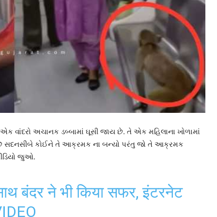
ાં એક વાંદરો અચાનક ડબ્બામાં ઘૂસી જાય છે. તે એક મહિલાના ખોળામાં
 છે સદનસીબે કોઈને તે આક્રમક ના બન્યો પરંતુ જો તે આક્રમક
 વીડિયો જુઓ.
ाथ बंदर ने भी किया सफर, इंटरनेट
 VIDEO