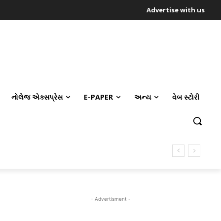
Advertise with us
નોલેજ એક્સપ્રેસ
E-PAPER
અન્ય
વેબ સ્ટોરી
- Advertisment -