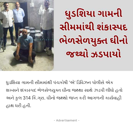
ધુડશિયા ગામની સીમમાંથી પંચકોષી ‘એ’ ડિવિઝન પોલીસે એક
શખ્સને શંકાસ્પદ ભેળસેળયુક્ત ઘીના જથ્થા સાથે ઝડપી લીધો હતો
અને કુલ 314 કિ.ગ્રા. ઘીનો જથ્થો જપ્ત કરી આગળની કાર્યવાહી
હાથ ધરી હતી.
- Advertisement -