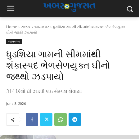
Home
રાજ્ય
જામનગર
ધુડશિયા ગામની સીમમાંથી શંકાસ્પદ ભેળસેળયુક્ત
ઘીનો જથ્થો ઝડપાયો
જામનગર
ધુડશિયા ગામની સીમમાંથી
શંકાસ્પદ ભેળસેળયુક્ત ઘીનો
જથ્થો ઝડપાયો
314 કિલો ઘી ઝડપી લઇ સેમ્પલ લેવાયા
June 8, 2026