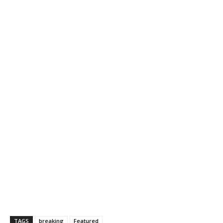
TAGS
breaking
Featured