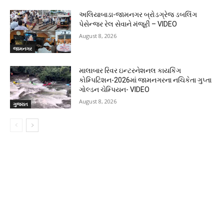
અલિયાબાડા-જામનગર બ્રોડગ્રેજ ડબલિંગ
પેસેન્જર રેલ સેવાને મંજૂરી – VIDEO
August 8, 2026
જામનગર
માલાબાર રિવર ઇન્ટરનેશનલ કાયકિંગ
કોમ્પિટિશન-2026માં જામનગરના નચિકેતા ગુપ્તા
ગોલ્ડન ચેમ્પિયન- VIDEO
August 8, 2026
ગુજરાત