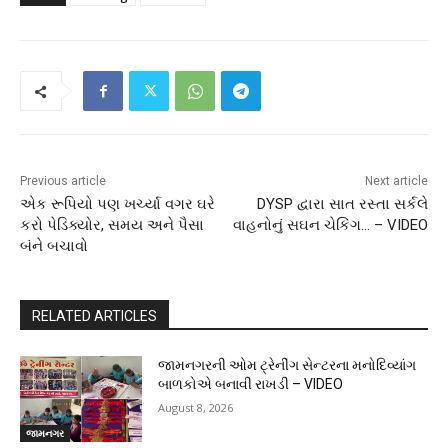
Previous article
Next article
એક રૂપિયો પણ ખર્ચ્યા વગર ઘરે
DYSP દ્વારા સાત રસ્તા સર્કલે
કરો પેડિક્યોર, સમય અને પૈસા
વાહનોનું સઘન ચેકિંગ… – VIDEO
બંને બચાવો
RELATED ARTICLES
જામનગરની ઓમ ટ્રેનીંગ સેન્ટરના મનોદિવ્યાંગ
બાળકોએ બનાવી રાખડી – VIDEO
August 8, 2026
જામનગર