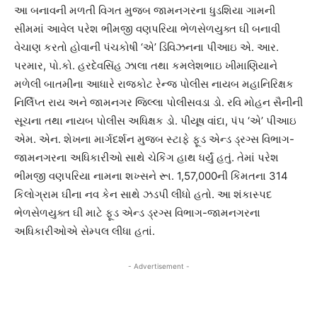
આ બનાવની મળતી વિગત મુજબ જામનગરના ધુડશિયા ગામની
સીમમાં આવેલ પરેશ ભીમજી વણપરિયા ભેળસેળયુક્ત ઘી બનાવી
વેચાણ કરતો હોવાની પંચકોષી ‘એ’ ડિવિઝનના પીઆઇ એ. આર.
પરમાર, પો.કો. હરદેવસિંહ ઝાલા તથા કમલેશભાઇ ખીમાણિયાને
મળેલી બાતમીના આધારે રાજકોટ રેન્જ પોલીસ નાયબ મહાનિરિક્ષક
નિર્લિપ્ત રાય અને જામનગર જિલ્લા પોલીસવડા ડો. રવિ મોહન સૈનીની
સૂચના તથા નાયબ પોલીસ અધિક્ષક ડો. પીયૂષ વાંદા, પંપ ‘એ’ પીઆઇ
એમ. એન. શેખના માર્ગદર્શન મુજબ સ્ટાફે ફૂડ એન્ડ ડ્રગ્સ વિભાગ-
જામનગરના અધિકારીઓ સાથે ચેકિંગ હાથ ધર્યું હતું. તેમાં પરેશ
ભીમજી વણપરિયા નામના શખ્સને રૂા. 1,57,000ની કિંમતના 314
કિલોગ્રામ ઘીના નવ કેન સાથે ઝડપી લીધો હતો. આ શંકાસ્પદ
ભેળસેળયુક્ત ઘી માટે ફૂડ એન્ડ ડ્રગ્સ વિભાગ-જામનગરના
અધિકારીઓએ સેમ્પલ લીધા હતાં.
- Advertisement -