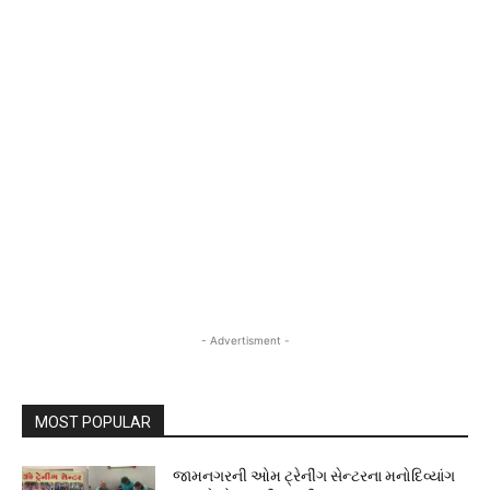
- Advertisment -
MOST POPULAR
જામનગરની ઓમ ટ્રેનીંગ સેન્ટરના મનોદિવ્યાંગ