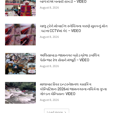
બાળકોએ બનાવી રાખડી – VIDEO
August 8, 2026
ચાલુ ટ્રેને મોબાઈલ સ્નેચિંગના કારણે યુવકનું મોત
: ઘટના CCTVમાં કેદ – VIDEO
August 8, 2026
અલિયાબાડા-જામનગર બ્રોડગ્રેજ ડબલિંગ
પેસેન્જર રેલ સેવાને મંજૂરી – VIDEO
August 8, 2026
માલાબાર રિવર ઇન્ટરનેશનલ કાયકિંગ
કોમ્પિટિશન-2026માં જામનગરના નચિકેતા ગુપ્તા
ગોલ્ડન ચેમ્પિયન- VIDEO
August 8, 2026
Load more