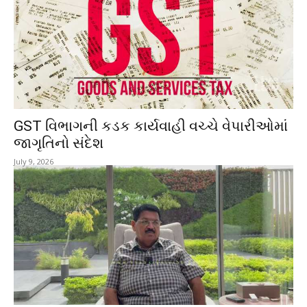
GST વિભાગની કડક કાર્યવાહી વચ્ચે વેપારીઓમાં
જાગૃતિનો સંદેશ
July 9, 2026