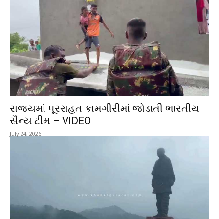
રાજ્યમાં પૂરરાહત કામગીરીમાં જોડાતી ભારતીય
સૈન્ય ટીમ – VIDEO
July 24, 2026