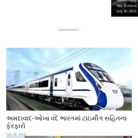
જામનગરના હત્
ચાર દિવસના 
July 30, 2026
- Advertisment -
અમદાવાદ-ઓખા વંદે ભારતમાં ટાઇમીંગ સહિતના
ફેરફારો
July 28, 2026