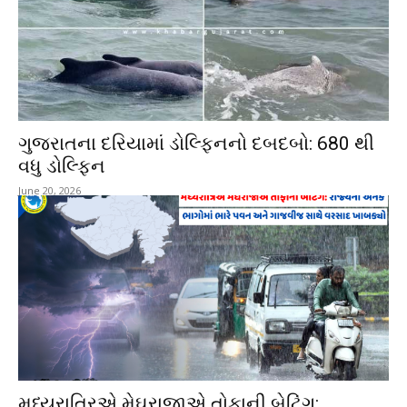
ગુજરાતના દરિયામાં ડોલ્ફિનનો દબદબો: 680 થી
વધુ ડોલ્ફિન
June 20, 2026
મધ્યરાત્રિએ મેઘરાજાએ તોફાની બેટિંગ: