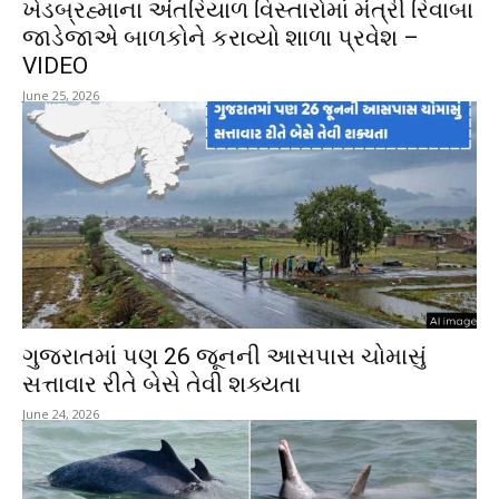
ખેડબ્રહ્માના અંતરિયાળ વિસ્તારોમાં મંત્રી રિવાબા
જાડેજાએ બાળકોને કરાવ્યો શાળા પ્રવેશ –
VIDEO
June 25, 2026
ગુજરાતમાં પણ 26 જૂનની આસપાસ ચોમાસું
સત્તાવાર રીતે બેસે તેવી શક્યતા
June 24, 2026