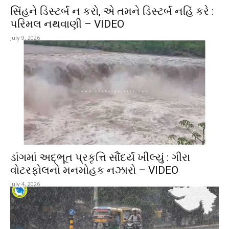
સિંહને ડિસ્ટર્બ ન કરો, એ તમને ડિસ્ટર્બ નહિં કરે :
પરિમલ નથવાણી – VIDEO
July 9, 2026
ડાંગમાં અદ્ભૂત પ્રકૃત્તિ સૌંદર્ય ખીલ્યું : ગીરા
વોટરફોલનો મનમોહક નઝારો – VIDEO
July 4, 2026