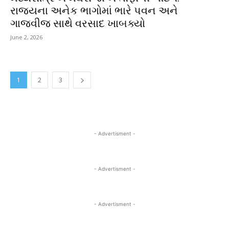
રાજ્યના અનેક ભાગોમાં ભારે પવન અને
ગાજવીજ સાથે વરસાદ ખાબક્યો
June 2, 2026
1
2
3
- Advertisment -
- Advertisment -
- Advertisment -