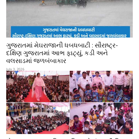
ગુજરાતમાં મેઘરાજાની ધબધબાટી : સૌરાષ્ટ્ર-
દક્ષિણ ગુજરાતમાં આભ ફાટ્યું, કડી અને
વલસાડમાં જળબંબાકાર
July 3, 2026