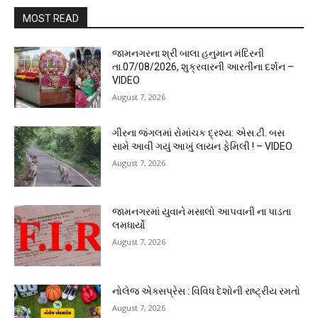
MOST READ
જામનગરના શ્રી બાલા હનુમાન મંદિરની
તા.07/08/2026, શુક્રવારની આરતીના દર્શન –
VIDEO
August 7, 2026
ગીરના જંગલમાં રોમાંચક દ્રશ્ય: એસ.ટી. બસ
સામે આવી ગયું આખું લાયન ફેમિલી ! – VIDEO
August 7, 2026
જામનગરમાં યુવાને મસાલો આપવાની ના પાડતા
લમધાર્યો
August 7, 2026
નોલેજ એક્સપ્રેસ : વિવિધ દેશોની રાષ્ટ્રીય રમતો
August 7, 2026