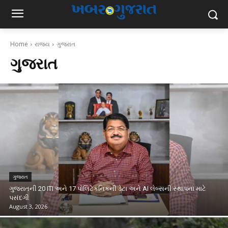
Home
રાજ્ય
ગુજરાત
ગુજરાત
ગુજરાત
ગુજરાતની 20 ITI અને 17 પોલિટેકનિકની ડેટા અને AI લેબ્સની સ્થાપના માટે
પસંદગી
August 3, 2026