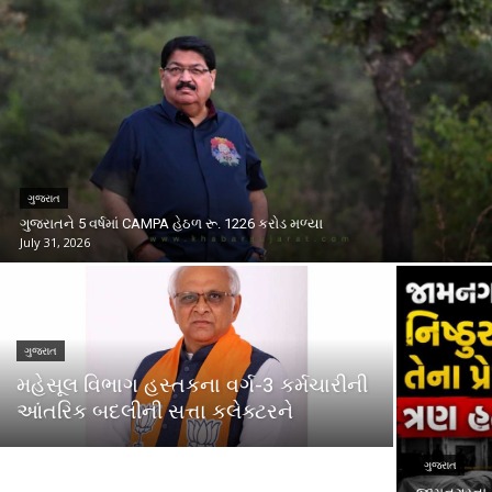
ગુજરાત
ગુજરાતને 5 વર્ષમાં CAMPA હેઠળ રૂ. 1226 કરોડ મળ્યા
July 31, 2026
ગુજરાત
મહેસૂલ વિભાગ હસ્તકના વર્ગ-3 કર્મચારીની
આંતરિક બદલીની સત્તા કલેક્ટરને
ગુજરાત