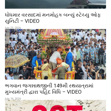
ધોધમાર વરસાદમાં મનમોહક બન્યું સ્ટેચ્યુ ઓફ
યુનિટી – VIDEO
July 23, 2026
ભગવાન જગન્નાથજીની 149મી રથયાત્રામાં
મુખ્યમંત્રી દ્વારા પહિંદ વિધિ – VIDEO
July 16, 2026