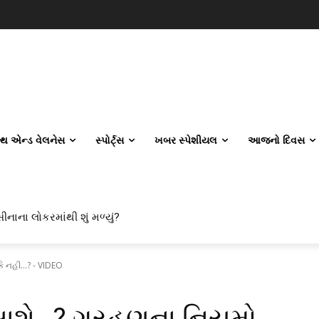
લ્થ એન્ડ વેલનેસ
સ્પોર્ટ્સ
ખબર સ્પેશીયલ
આજનો દિવસ
ીનાના લોકરમાંથી શું મળ્યું?
ે નહી...? - VIDEO
ખાશે…? ગ્રહણના નિયમો