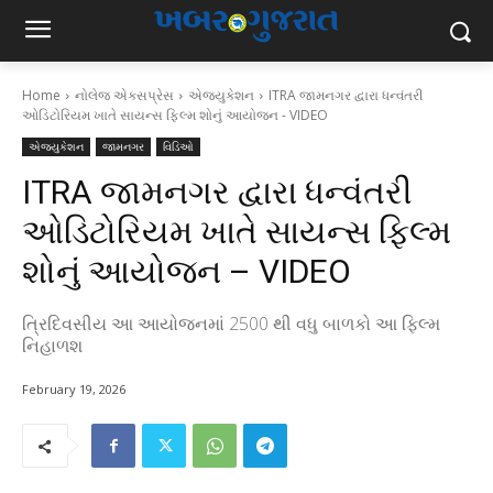
Home
નોલેજ એક્સપ્રેસ
એજ્યુકેશન
ITRA જામનગર દ્વારા ધન્વંતરી
ઓડિટોરિયમ ખાતે સાયન્સ ફિલ્મ શોનું આયોજન - VIDEO
એજ્યુકેશન
જામનગર
વિડિઓ
ITRA જામનગર દ્વારા ધન્વંતરી
ઓડિટોરિયમ ખાતે સાયન્સ ફિલ્મ
શોનું આયોજન – VIDEO
ત્રિદિવસીય આ આયોજનમાં 2500 થી વધુ બાળકો આ ફિલ્મ
નિહાળશ
February 19, 2026