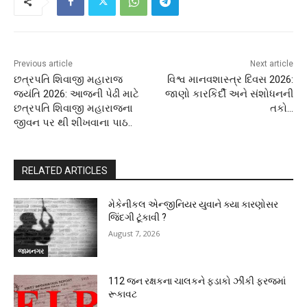
Previous article
Next article
છત્રપતિ શિવાજી મહારાજ
વિશ્વ માનવશાસ્ત્ર દિવસ 2026:
જયંતિ 2026: આજની પેઢી માટે
જાણો કારકિર્દી અને સંશોધનની
છત્રપતિ શિવાજી મહારાજના
તકો…
જીવન પર થી શીખવાના પાઠ..
RELATED ARTICLES
મેકેનીકલ એન્જીનિયર યુવાને ક્યા કારણોસર
જિંદગી ટૂંકાવી ?
August 7, 2026
જામનગર
112 જન રક્ષકના ચાલકને ફડાકો ઝીંકી ફરજમાં
રૂકાવટ