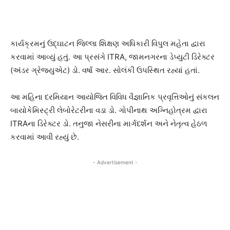
કાર્યક્રમનું ઉદ્ઘાટન જિલ્લા શિક્ષણ અધિકારી વિપુલ મહેતા દ્વારા
કરવામાં આવ્યું હતું. આ પ્રસંગે ITRA, જામનગરના ડેપ્યુટી ડિરેક્ટર
(અંડર ગ્રેજ્યુએટ) ડો. વર્ષા આર. સોલંકી ઉપસ્થિત રહ્યાં હતાં.
આ મહિના દરમિયાન આયોજિત વિવિધ વૈજ્ઞાનિક પ્રવૃત્તિઓનું સંકલન
બાયોકેમિસ્ટ્રી લેબોરેટરીના વડા ડો. ગોપીનાથ અગ્નિહોત્રમ દ્વારા
ITRAના ડિરેક્ટર ડો. તનુજા નેસરીના માર્ગદર્શન અને નેતૃત્વ હેઠળ
કરવામાં આવી રહ્યું છે.
- Advertisement -