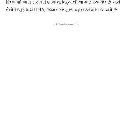
ફિલ્મ શો ખાસ સરકારી શાળાના વિદ્યાર્થીઓ માટે રચાયેલ છે અને
તેનો સંપૂર્ણ ખર્ચ ITRA, જામનગર દ્વારા વહન કરવામાં આવ્યો છે.
- Advertisement -