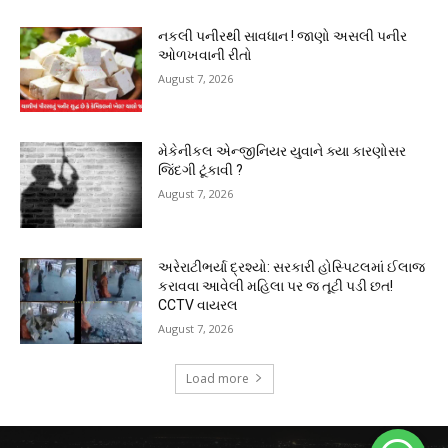
નકલી પનીરથી સાવધાન ! જાણો અસલી પનીર
ઓળખવાની રીતો
August 7, 2026
મેકેનીકલ એન્જીનિયર યુવાને ક્યા કારણોસર
જિંદગી ટૂંકાવી ?
August 7, 2026
અરેરાટીભર્યા દ્રશ્યો: સરકારી હોસ્પિટલમાં ઈલાજ
કરાવવા આવેલી મહિલા પર જ તૂટી પડી છત!
CCTV વાયરલ
August 7, 2026
Load more