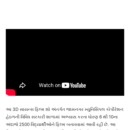
આ 3D સાયન્સ ફિલ્મ શો અંતર્ગત જામનગર મ્યુનિસિપલ કોર્પોરેશન
હેઠળની વિવિધ સરકારી શાળામાં અભ્યાસ કરતા ધોરણ 6 થી 10ના
અંદાજે 2500 વિદ્યાર્થીઓને ફિલ્મ બતાવવામાં આવી રહી છે. આ