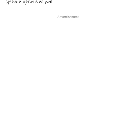
પુરસ્કાર પ્રાપ્ત થયો હતો.
- Advertisement -