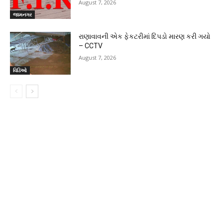
August 7, 2026
જામનગર
રાણાવાવની એક ફેકટરીમાં દિપડો મારણ કરી ગયો
– CCTV
August 7, 2026
વિડિઓ