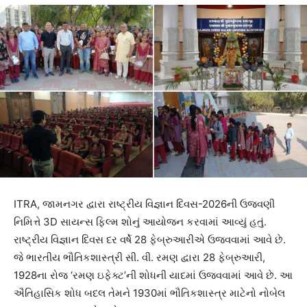
ITRA, જામનગર દ્વારા રાષ્ટ્રીય વિજ્ઞાન દિવસ-2026ની ઉજવણી
નિમિત્તે 3D સાયન્સ ફિલ્મ શોનું આયોજન કરવામાં આવ્યું હતું.
રાષ્ટ્રીય વિજ્ઞાન દિવસ દર વર્ષે 28 ફેબ્રુઆરીએ ઉજવવામાં આવે છે.
જે ભારતીય ભૌતિકશાસ્ત્રી સી. વી. રમણ દ્વારા 28 ફેબ્રુઆરી,
1928ના રોજ ‘રમણ ઇફેક્ટ’ની શોધની યાદમાં ઉજવવામાં આવે છે. આ
ઐતિહાસિક શોધ બદલ તેમને 1930માં ભૌતિકશાસ્ત્ર માટેનો નોબેલ