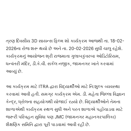
ત્રણ દિવસીય 3D સાયન્સ ફિલ્મ શો કાર્યક્રમ આજથી તા. 18-02-
2026ના રોજ શરૂ થયો છે અને તા. 20-02-2026 સુધી ચાલુ રહેશે.
કાર્યક્રમનું આયોજન શ્રી રાજમાતા ગુલાબકુંવરબા ઓડિટોરિયમ,
ધન્વંતરી મંદિર, ડી.કે.વી. સર્કલ નજીક, જામનગર ખાતે કરવામાં
આવ્યું છે.
આ કાર્યક્રમ માટે ITRA દ્વારા વિદ્યાર્થીઓ માટે નિ:શુલ્ક વ્યવસ્થા
કરવામાં આવી હતી. સમગ્ર કાર્યક્રમ એમ. ડી. મહેતા જિલ્લા વિજ્ઞાન
કેન્દ્ર, ધ્રોલના સહયોગથી યોજાઈ રહ્યો છે. વિદ્યાર્થીઓને તેમના
શાળાએથી કાર્યક્રમ સ્થળ સુધી અને પરત શાળાએ પહોંચાડવા માટે
જરૂરી પરિવહન સુવિધા પણ JMC (જામનગર મહાનગરપાલિકા)
શૈક્ષણિક સમિતિ દ્વારા પૂરી પાડવામાં આવી રહી છે.