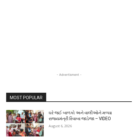
- Advertisment -
MOST POPULAR
ઘરે જઈ બાળકો અને વાલીઓને મળ્યા
રાજ્યમંત્રી રિવાબા જાડેજા – VIDEO
August 6, 2026