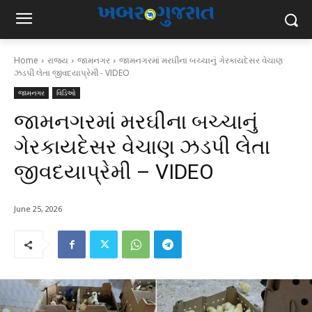
Home
રાજ્ય
જામનગર
જામનગરમાં મરઘીના બચ્ચાનું ગેરકાયદેસર વેચાણ
ઝડપી લેતા જીવદયાપ્રેમી - VIDEO
જામનગર
વિડિઓ
જામનગરમાં મરઘીના બચ્ચાનું
ગેરકાયદેસર વેચાણ ઝડપી લેતા
જીવદયાપ્રેમી – VIDEO
June 25, 2026