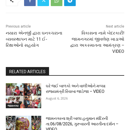
Previous article
Next article
નયારા એનર્જી દ્વારા ઘનકચરાના
વિકાસના નામે બેદરકારી!
વ્યવસ્થાપન માટે 11 ઈ-
જામનગરમાં જીવલેણ ખાડાઓ
રિક્ષાઓનો સહયોગ
દ્વારા અકસ્માતના આમંત્રણ –
VIDEO
RELATED ARTICLES
ઘરે જઈ બાળકો અને વાલીઓને મળ્યા
રાજ્યમંત્રી રિવાબા જાડેજા – VIDEO
August 6, 2026
જામનગર
જામનગરના શ્રી બાલા હનુમાન મંદિરની
તા.06/08/2026, ગુરૂવારની આરતીના દર્શન –
VIDEO