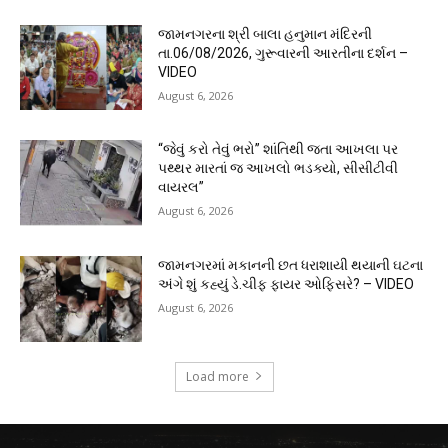
જામનગરના શ્રી બાલા હનુમાન મંદિરની
તા.06/08/2026, ગુરૂવારની આરતીના દર્શન –
VIDEO
August 6, 2026
“જેવું કરો તેવું ભરો” શાંતિથી જતા આખલા પર
પથ્થર મારતાં જ આખલો ભડક્યો, સીસીટીવી
વાયરલ”
August 6, 2026
જામનગરમાં મકાનની છત ધરાશાયી થયાની ઘટના
અંગે શું કહ્યું ડે.ચીફ ફાયર ઓફિસરે? – VIDEO
August 6, 2026
Load more