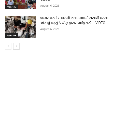
August 6, 2026
જામનગર
જામનગરમાં મકાનની છત ધરાશાયી થયાની ઘટના
અંગે શું કહ્યું ડે.ચીફ ફાયર ઓફિસરે? – VIDEO
August 6, 2026
જામનગર