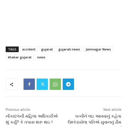
TAGS
accident
gujarat
gujarati news
Jamnagar News
khabar gujarat
news
Previous article
Next article
નૌકાદળની મહિલા અધિકારીએ
પત્નીને લઇ આવવાનું કહેતા
શું કર્યું? કે તપાસ શરૂ થઇ !
ઉશ્કેરાયેલા પતિએ યુવાનનું ઢીમ