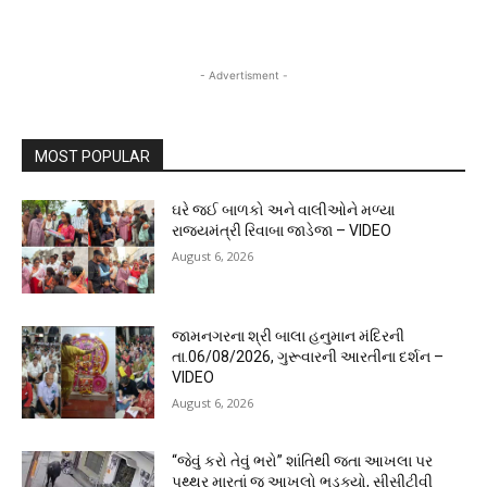
- Advertisment -
MOST POPULAR
ઘરે જઈ બાળકો અને વાલીઓને મળ્યા
રાજ્યમંત્રી રિવાબા જાડેજા – VIDEO
August 6, 2026
જામનગરના શ્રી બાલા હનુમાન મંદિરની
તા.06/08/2026, ગુરૂવારની આરતીના દર્શન –
VIDEO
August 6, 2026
“જેવું કરો તેવું ભરો” શાંતિથી જતા આખલા પર
પથ્થર મારતાં જ આખલો ભડક્યો, સીસીટીવી