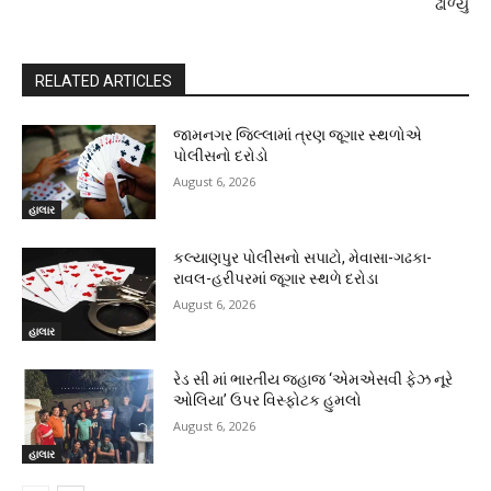
ઢાળ્યું
RELATED ARTICLES
જામનગર જિલ્લામાં ત્રણ જૂગાર સ્થળોએ
પોલીસનો દરોડો
August 6, 2026
હાલાર
કલ્યાણપુર પોલીસનો સપાટો, મેવાસા-ગઢકા-
રાવલ-હરીપરમાં જૂગાર સ્થળે દરોડા
August 6, 2026
હાલાર
રેડ સી માં ભારતીય જહાજ ‘એમએસવી ફેઝ નૂરે
ઓલિયા’ ઉપર વિસ્ફોટક હુમલો
August 6, 2026
હાલાર