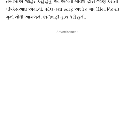
તબીબોએ જાહેર કર્યુ હતું. આ અંગેની ભાવેશ દ્વારા જાણ કરાતા
પીએસઆઇ એચ.વી. પટેલ તથા સ્ટાફે અશોક ભાલોડિયા વિરૂધ્ધ
ગુનો નોંધી આગળની કાર્યવાહી હાથ ધરી હતી.
- Advertisement -