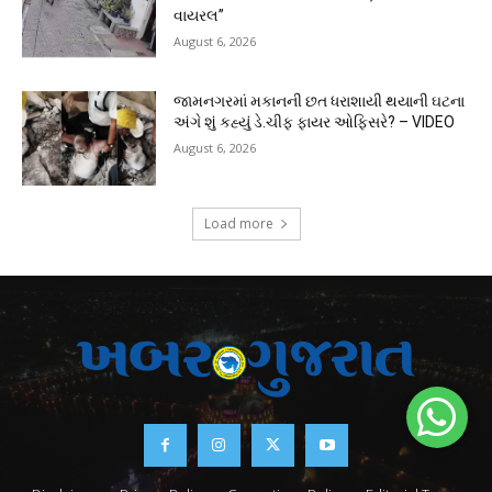
વાયરલ”
August 6, 2026
જામનગરમાં મકાનની છત ધરાશાયી થયાની ઘટના
અંગે શું કહ્યું ડે.ચીફ ફાયર ઓફિસરે? – VIDEO
August 6, 2026
Load more