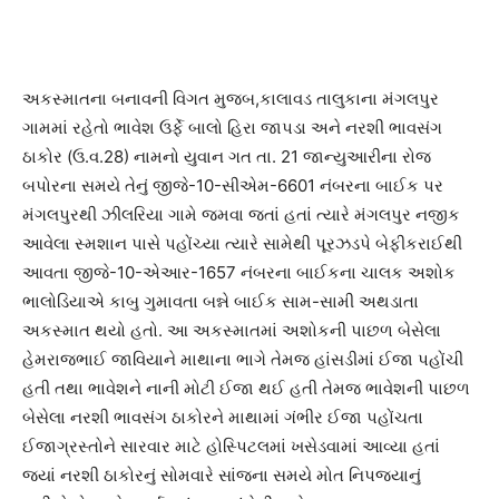
અકસ્માતના બનાવની વિગત મુજબ,કાલાવડ તાલુકાના મંગલપુર
ગામમાં રહેતો ભાવેશ ઉર્ફે બાલો હિરા જાપડા અને નરશી ભાવસંગ
ઠાકોર (ઉ.વ.28) નામનો યુવાન ગત તા. 21 જાન્યુઆરીના રોજ
બપોરના સમયે તેનું જીજે-10-સીએમ-6601 નંબરના બાઈક પર
મંગલપુરથી ઝીલરિયા ગામે જમવા જતાં હતાં ત્યારે મંગલપુર નજીક
આવેલા સ્મશાન પાસે પહોંચ્યા ત્યારે સામેથી પૂરઝડપે બેફીકરાઈથી
આવતા જીજે-10-એઆર-1657 નંબરના બાઈકના ચાલક અશોક
ભાલોડિયાએ કાબુ ગુમાવતા બન્ને બાઈક સામ-સામી અથડાતા
અકસ્માત થયો હતો. આ અકસ્માતમાં અશોકની પાછળ બેસેલા
હેમરાજભાઈ જાવિયાને માથાના ભાગે તેમજ હાંસડીમાં ઈજા પહોંચી
હતી તથા ભાવેશને નાની મોટી ઈજા થઈ હતી તેમજ ભાવેશની પાછળ
બેસેલા નરશી ભાવસંગ ઠાકોરને માથામાં ગંભીર ઈજા પહોંચતા
ઈજાગ્રસ્તોને સારવાર માટે હોસ્પિટલમાં ખસેડવામાં આવ્યા હતાં
જ્યાં નરશી ઠાકોરનું સોમવારે સાંજના સમયે મોત નિપજ્યાનું