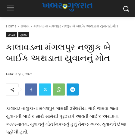
Home
રાજ્ય
કાલાવડના મંગલપુર નજીક બે બાઈક અથડાતા યુવાનનું મોત
રાજ્ય
હાલાર
કાલાવડના મંગલપુર નજીક બે
બાઈક અથડાતા યુવાનનું મોત
February 9, 2021
કાલાવડ તાલુકાના મંગલપુર ગામથી ઝીલરીયા ગામે જમવા જતા
યુવાનની બાઈક સાથે સામેથી પૂરઝડપે આવતી બાઈક અથડાતા
અકસ્માતમાં યુવાનનું મોત નિપજ્યું હતું તેમજ અન્ય યુવાનને ઈજા
પહોંચી હતી.