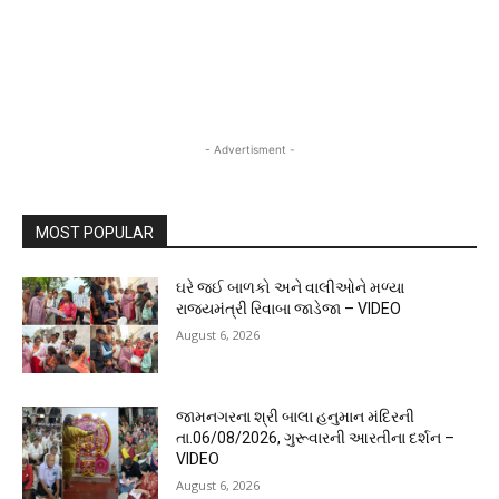
- Advertisment -
MOST POPULAR
ઘરે જઈ બાળકો અને વાલીઓને મળ્યા
રાજ્યમંત્રી રિવાબા જાડેજા – VIDEO
August 6, 2026
જામનગરના શ્રી બાલા હનુમાન મંદિરની
તા.06/08/2026, ગુરૂવારની આરતીના દર્શન –
VIDEO
August 6, 2026