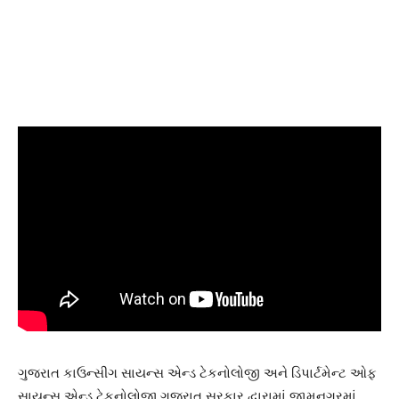
ગુજરાત કાઉન્સીગ સાયન્સ એન્ડ ટેકનોલોજી અને ડિપાર્ટમેન્ટ ઓફ
સાયન્સ એન્ડ ટેકનોલોજી ગુજરાત સરકાર દ્વારામાં જામનગરમાં