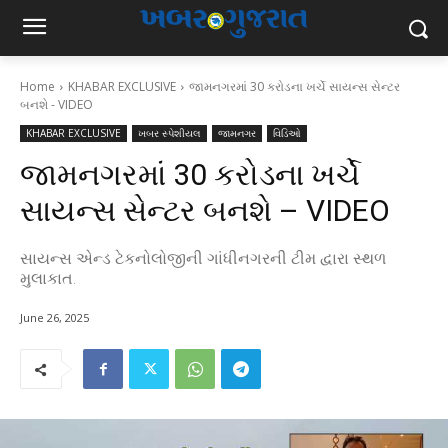
Home
KHABAR EXCLUSIVE
જામનગરમાં 30 કરોડના ખર્ચે સાયન્સ સેન્ટર
બનશે - VIDEO
KHABAR EXCLUSIVE
ખબર સ્પેશીયલ
જામનગર
વિડિઓ
જામનગરમાં 30 કરોડના ખર્ચે
સાયન્સ સેન્ટર બનશે – VIDEO
સાયન્સ એન્ડ ટેકનોલોજીની ગાંધીનગરની ટીમ દ્વારા સ્થળ
મુલાકાત.
June 26, 2025