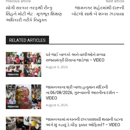
Previous article
Next article
યોગી સરકાર તરફથી રીન્કુ
જામનગર શહેરમાંથી દારૂની
સિંહને મોટી ભેટ : મૂળભૂત શિક્ષણ
બોટલો સાથે બે શખ્સ ઝડપાયા
અધિકારી તરીકે નિયુક્ત
RELATED ARTICLES
ઘરે જઈ બાળકો અને વાલીઓને મળ્યા
રાજ્યમંત્રી રિવાબા જાડેજા – VIDEO
August 6, 2026
જામનગર
જામનગરના શ્રી બાલા હનુમાન મંદિરની
તા.06/08/2026, ગુરૂવારની આરતીના દર્શન –
VIDEO
August 6, 2026
જામનગર
જામનગરમાં મકાનની છત ધરાશાયી થયાની ઘટના
અંગે શું કહ્યું ડે.ચીફ ફાયર ઓફિસરે? – VIDEO