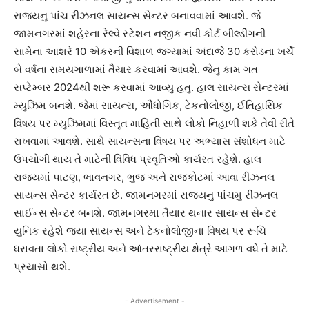
રાજયનુ પાંચ રીઝનલ સાયન્સ સેન્ટર બનાવવામાં આવશે. જે
જામનગરમાં શહેરના રેલ્વે સ્ટેશન નજીક નવી કોર્ટ બીલ્ડીંગની
સામેના આશરે 10 એકરની વિશાળ જગ્યામાં અંદાજે 30 કરોડના ખર્ચે
બે વર્ષના સમયગાળામાં તૈયાર કરવામાં આવશે. જેનુ કામ ગત
સપ્ટેમ્બર 2024થી શરૂ કરવામાં આવ્યુ હતુ. હાલ સાયન્સ સેન્ટરમાં
મ્યુઝિમ બનશે. જેમાં સાયન્સ, ઔધોગિક, ટેકનોલોજી, ઈતિહાસિક
વિષય પર મ્યુઝિમમાં વિસ્તૃત માહિતી સાથે લોકો નિહાળી શકે તેવી રીતે
રાખવામાં આવશે. સાથે સાયન્સના વિષય પર અભ્યાસ સંશોધન માટે
ઉપયોગી થાય તે માટેની વિવિધ પ્રવૃતિઓ કાર્યરત રહેશે. હાલ
રાજયમાં પાટણ, ભાવનગર, ભુજ અને રાજકોટમાં આવા રીઝનલ
સાયન્સ સેન્ટર કાર્યરત છે. જામનગરમાં રાજયનુ પાંચમુ રીઝનલ
સાઈન્સ સેન્ટર બનશે. જામનગરમા તૈયાર થનાર સાયન્સ સેન્ટર
યુનિક રહેશે જયા સાયન્સ અને ટેકનોલોજીના વિષય પર રૂચિ
ધરાવતા લોકો રાષ્ટ્રીય અને આંતરરાષ્ટ્રીય ક્ષેત્રે આગળ વધે તે માટે
પ્રયાસો થશે.
- Advertisement -