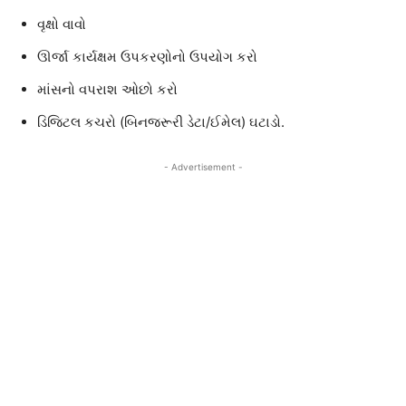
વૃક્ષો વાવો
ઊર્જા કાર્યક્ષમ ઉપકરણોનો ઉપયોગ કરો
માંસનો વપરાશ ઓછો કરો
ડિજિટલ કચરો (બિનજરૂરી ડેટા/ઈમેલ) ઘટાડો.
- Advertisement -