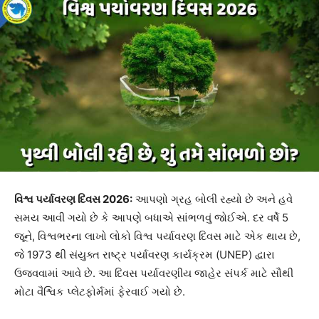
વિશ્વ પર્યાવરણ દિવસ 2026:
આપણો ગ્રહ બોલી રહ્યો છે અને હવે
સમય આવી ગયો છે કે આપણે બધાએ સાંભળવું જોઈએ. દર વર્ષે
5
જૂને
, વિશ્વભરના લાખો લોકો
વિશ્વ પર્યાવરણ દિવસ માટે એક થાય છે
,
જે 1973 થી સંયુક્ત રાષ્ટ્ર પર્યાવરણ કાર્યક્રમ (UNEP) દ્વારા
ઉજવવામાં આવે છે. આ દિવસ પર્યાવરણીય જાહેર સંપર્ક માટે સૌથી
મોટા વૈશ્વિક પ્લેટફોર્મમાં ફેરવાઈ ગયો છે.