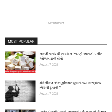
- Advertisment -
MOST POPULAR
નકલી પનીરથી સાવધાન ! જાણો અસલી પનીર
ઓળખવાની રીતો
August 7, 2026
મેકેનીકલ એન્જીનિયર યુવાને ક્યા કારણોસર
જિંદગી ટૂંકાવી ?
August 7, 2026
અરેરાટીભર્યા દ્રશ્યો: સરકારી હોસ્પિટલમાં ઈલાજ