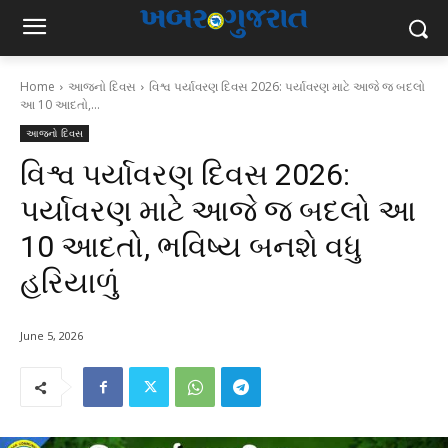
Home
આજનો દિવસ
વિશ્વ પર્યાવરણ દિવસ 2026: પર્યાવરણ માટે આજે જ બદલો
આ 10 આદતો,...
આજનો દિવસ
વિશ્વ પર્યાવરણ દિવસ 2026:
પર્યાવરણ માટે આજે જ બદલો આ
10 આદતો, ભવિષ્ય બનશે વધુ
હરિયાળું
June 5, 2026