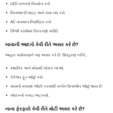
LED બલ્બનો ઉપયોગ કરો
બિનજરૂરી લાઇટ અને પંખા બંધ કરો
AC તાપમાન નિયંત્રિત કરો
ઊર્જા કાર્યક્ષમ ઉપકરણો ખરીદો
ખાવાની આદતો કેવી રીતે અસર કરે છે?
આહાર પર્યાવરણને પણ અસર કરે છે. ઉદાહરણ તરીકે,
સ્થાનિક અને મોસમી ખોરાક ખાઓ.
પેકેજ્ડ ફૂડ ઓછું કરો.
માંસનો વપરાશ ઓછો કરવાથી કાર્બન ઉત્સર્જન ઓછું થાય છે.
ખોરાકનો બગાડ અટકાવો.
નાના ફેરફારો કેવી રીતે મોટી અસર કરે છે?