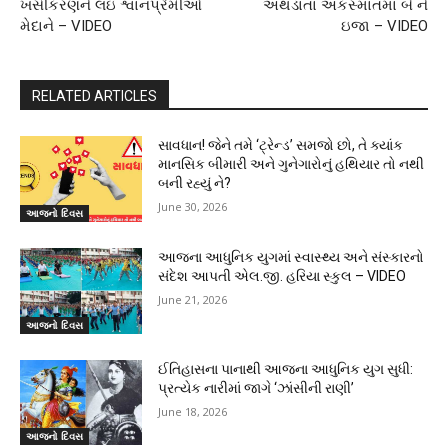
ખસીકરણને લઇ શ્વાનપ્રેમીઓ
અથડાતા અકસ્માતમાં બે ને
મેદાને – VIDEO
ઇજા – VIDEO
RELATED ARTICLES
સાવધાન! જેને તમે ‘ટ્રેન્ડ’ સમજો છો, તે ક્યાંક
માનસિક બીમારી અને ગુનેગારોનું હથિયાર તો નથી
બની રહ્યું ને?
June 30, 2026
આજનો દિવસ
આજના આધુનિક યુગમાં સ્વાસ્થ્ય અને સંસ્કારનો
સંદેશ આપતી એલ.જી. હરિયા સ્કુલ – VIDEO
June 21, 2026
આજનો દિવસ
ઈતિહાસના પાનાથી આજના આધુનિક યુગ સુધી:
પ્રત્યેક નારીમાં જાગે ‘ઝાંસીની રાણી’
June 18, 2026
આજનો દિવસ