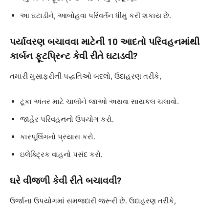
આ ઘટાડીને, આબોહવા પરિવર્તન ધીમું કરી શકાય છે.
પર્યાવરણ બચાવવા માટેની 10 આદતો
પરિવહનમાંથી
કાર્બન ફૂટપ્રિન્ટ કેવી રીતે ઘટાડવી?
તમારી મુસાફરીની પદ્ધતિઓ બદલો, ઉદાહરણ તરીકે,
ટૂંકા અંતર માટે ચાલીને જાઓ અથવા સાયકલ ચલાવો.
જાહેર પરિવહનનો ઉપયોગ કરો.
કારપૂલિંગનો પ્રયાસ કરો.
ઇલેક્ટ્રિક વાહનો પસંદ કરો.
ઘરે વીજળી કેવી રીતે બચાવવી?
ઉર્જાના ઉપયોગમાં સમજદારી જરૂરી છે. ઉદાહરણ તરીકે,