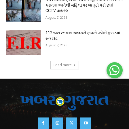
કરાવવા આવેલી મહિલા પર જ તૂટી પડી છત!
CCTV વાયરલ
August 7, 2026
112 જન રક્ષકના ચાલકને ફડાકો ઝીંકી ફરજમાં
રૂકાવટ
August 7, 2026
Load more