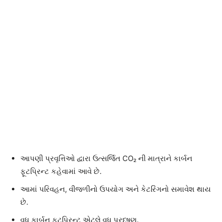
આપણી પ્રવૃત્તિઓ દ્વારા ઉત્સર્જિત CO₂ ની માત્રાને કાર્બન
ફૂટપ્રિન્ટ કહેવામાં આવે છે.
આમાં પરિવહન, વીજળીનો ઉપયોગ અને કેટરિંગનો સમાવેશ થાય
છે.
વધુ કાર્બન ફૂટપ્રિન્ટ એટલે વધુ પ્રદૂષણ.