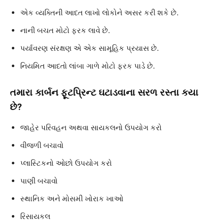
એક વ્યક્તિની આદત લાખો લોકોને અસર કરી શકે છે.
નાની બચત મોટો ફરક લાવે છે.
પર્યાવરણ સંરક્ષણ એ એક સામૂહિક પ્રયાસ છે.
નિયમિત આદતો લાંબા ગાળે મોટો ફરક પાડે છે.
તમારા કાર્બન ફૂટપ્રિન્ટ ઘટાડવાના સરળ રસ્તા કયા
છે?
જાહેર પરિવહન અથવા સાયકલનો ઉપયોગ કરો
વીજળી બચાવો
પ્લાસ્ટિકનો ઓછો ઉપયોગ કરો
પાણી બચાવો
સ્થાનિક અને મોસમી ખોરાક ખાઓ
રિસાયકલ