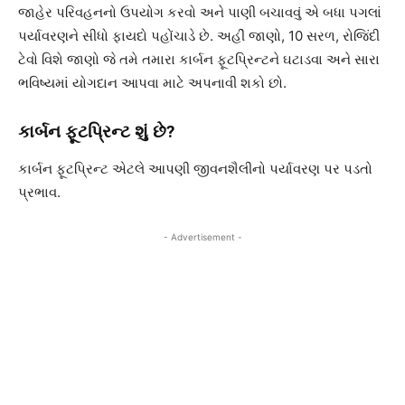
જાહેર પરિવહનનો ઉપયોગ કરવો અને પાણી બચાવવું એ બધા પગલાં
પર્યાવરણને સીધો ફાયદો પહોંચાડે છે. અહીં જાણો, 10 સરળ, રોજિંદી
ટેવો વિશે જાણો જે તમે તમારા કાર્બન ફૂટપ્રિન્ટને ઘટાડવા અને સારા
ભવિષ્યમાં યોગદાન આપવા માટે અપનાવી શકો છો.
કાર્બન ફૂટપ્રિન્ટ શું છે?
કાર્બન ફૂટપ્રિન્ટ એટલે આપણી જીવનશૈલીનો પર્યાવરણ પર પડતો
પ્રભાવ.
- Advertisement -