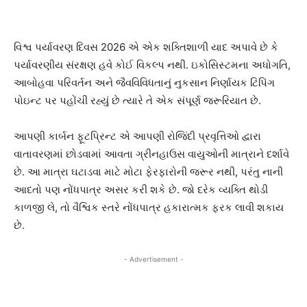
વિશ્વ પર્યાવરણ દિવસ 2026 એ એક શક્તિશાળી યાદ અપાવે છે કે
પર્યાવરણીય સંરક્ષણ હવે કોઈ વિકલ્પ નથી. ઇકોસિસ્ટમના અધોગતિ,
આબોહવા પરિવર્તન અને જૈવવિવિધતાનું નુકસાન નિર્ણાયક ટિપિંગ
પોઇન્ટ પર પહોંચી રહ્યું છે ત્યારે તે એક સંપૂર્ણ જરૂરિયાત છે.
આપણી કાર્બન ફૂટપ્રિન્ટ એ આપણી રોજિંદી પ્રવૃત્તિઓ દ્વારા
વાતાવરણમાં છોડવામાં આવતા ગ્રીનહાઉસ વાયુઓની માત્રાને દર્શાવે
છે. આ માત્રા ઘટાડવા માટે મોટા ફેરફારોની જરૂર નથી, પરંતુ નાની
આદતો પણ નોંધપાત્ર અસર કરી શકે છે. જો દરેક વ્યક્તિ થોડી
કાળજી લે, તો વૈશ્વિક સ્તરે નોંધપાત્ર હકારાત્મક ફરક લાવી શકાય
છે.
- Advertisement -