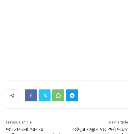
Previous article
Next article
જામનગરમાં શ્વાનના
જાંબુડા નજીક કાર અને બાઇક