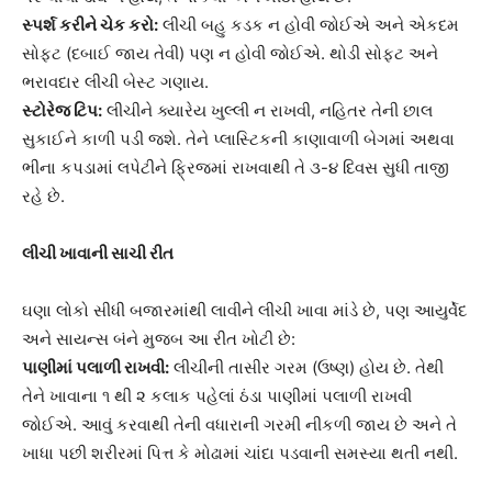
સ્પર્શ કરીને ચેક કરો:
લીચી બહુ કડક ન હોવી જોઈએ અને એકદમ
સોફ્ટ (દબાઈ જાય તેવી) પણ ન હોવી જોઈએ. થોડી સોફ્ટ અને
ભરાવદાર લીચી બેસ્ટ ગણાય.
સ્ટોરેજ ટિપ:
લીચીને ક્યારેય ખુલ્લી ન રાખવી, નહિતર તેની છાલ
સુકાઈને કાળી પડી જશે. તેને પ્લાસ્ટિકની કાણાવાળી બેગમાં અથવા
ભીના કપડામાં લપેટીને ફ્રિજમાં રાખવાથી તે ૩-૪ દિવસ સુધી તાજી
રહે છે.
લીચી ખાવાની સાચી રીત
ઘણા લોકો સીધી બજારમાંથી લાવીને લીચી ખાવા માંડે છે, પણ આયુર્વેદ
અને સાયન્સ બંને મુજબ આ રીત ખોટી છે:
પાણીમાં પલાળી રાખવી:
લીચીની તાસીર ગરમ (ઉષ્ણ) હોય છે. તેથી
તેને ખાવાના ૧ થી ૨ કલાક પહેલાં ઠંડા પાણીમાં પલાળી રાખવી
જોઈએ. આવું કરવાથી તેની વધારાની ગરમી નીકળી જાય છે અને તે
ખાધા પછી શરીરમાં પિત્ત કે મોઢામાં ચાંદા પડવાની સમસ્યા થતી નથી.