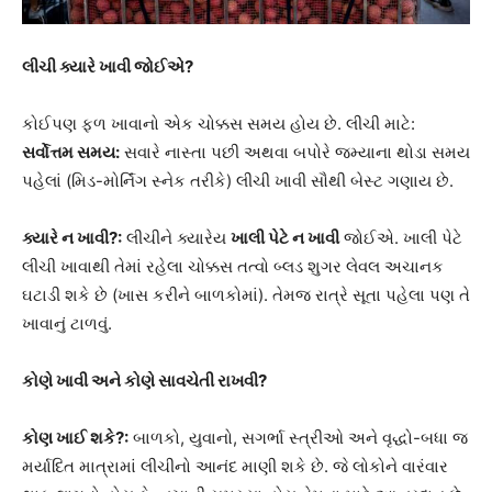
લીચી ક્યારે ખાવી જોઈએ?
કોઈપણ ફળ ખાવાનો એક ચોક્કસ સમય હોય છે. લીચી માટે:
સર્વોત્તમ સમય:
સવારે નાસ્તા પછી અથવા બપોરે જમ્યાના થોડા સમય
પહેલાં (મિડ-મોર્નિંગ સ્નેક તરીકે) લીચી ખાવી સૌથી બેસ્ટ ગણાય છે.
ક્યારે ન ખાવી?:
લીચીને ક્યારેય
ખાલી પેટે ન ખાવી
જોઈએ. ખાલી પેટે
લીચી ખાવાથી તેમાં રહેલા ચોક્કસ તત્વો બ્લડ શુગર લેવલ અચાનક
ઘટાડી શકે છે (ખાસ કરીને બાળકોમાં). તેમજ રાત્રે સૂતા પહેલા પણ તે
ખાવાનું ટાળવું.
કોણે ખાવી અને કોણે સાવચેતી રાખવી?
કોણ ખાઈ શકે?:
બાળકો, યુવાનો, સગર્ભા સ્ત્રીઓ અને વૃદ્ધો-બધા જ
મર્યાદિત માત્રામાં લીચીનો આનંદ માણી શકે છે. જે લોકોને વારંવાર