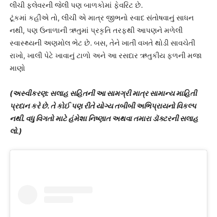
લીચી ફ્લેવરની જેલી પણ બાળકોમાં ફેવરિટ છે.
ટૂંકમાં કહીએ તો, લીચી એ માત્ર જીભનો સ્વાદ સંતોષવાનું સાધન
નથી, પણ ઉનાળાની ઋતુમાં પ્રકૃતિ તરફથી આપણને મળેલી
સ્વાસ્થ્યની અણમોલ ભેટ છે. બસ, તેને ખાતી વખતે થોડી સાવચેતી
રાખો, ખાલી પેટે ખાવાનું ટાળો અને આ રસદાર ઋતુકીય ફળની મજા
માણો
(અસ્વીકરણ: સલાહ સહિતની આ સામગ્રી માત્ર સામાન્ય માહિતી
પ્રદાન કરે છે. તે કોઈ પણ રીતે યોગ્ય તબીબી અભિપ્રાયનો વિકલ્પ
નથી. વધુ વિગતો માટે હંમેશા નિષ્ણાત અથવા તમારા ડૉક્ટરની સલાહ
લો.)