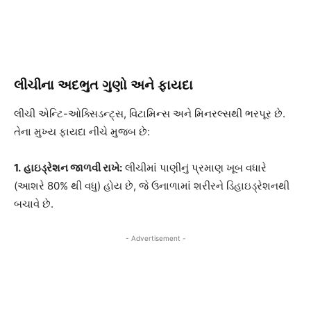
લીચીના અદભુત ગુણો અને ફાયદા
લીચી એન્ટિ-ઓક્સિડન્ટ્સ, વિટામિન્સ અને મિનરલ્સથી ભરપૂર છે.
તેના મુખ્ય ફાયદા નીચે મુજબ છે:
1.
હાઇડ્રેશન જાળવી રાખે:
લીચીમાં પાણીનું પ્રમાણ ખૂબ વધારે
(આશરે 80% થી વધુ) હોય છે, જે ઉનાળામાં શરીરને ડિહાઇડ્રેશનથી
બચાવે છે.
- Advertisement -