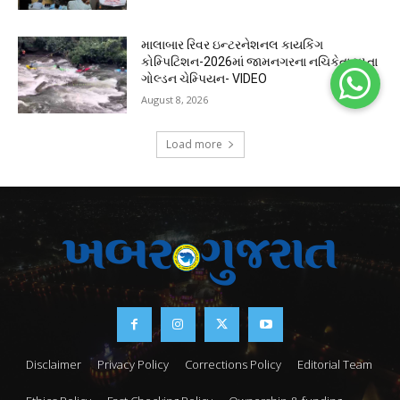
માલાબાર રિવર ઇન્ટરનેશનલ કાયકિંગ
કોમ્પિટિશન-2026માં જામનગરના નચિકેતા ગુપ્તા
ગોલ્ડન ચેમ્પિયન- VIDEO
August 8, 2026
Load more
Disclaimer
Privacy Policy
Corrections Policy
Editorial Team