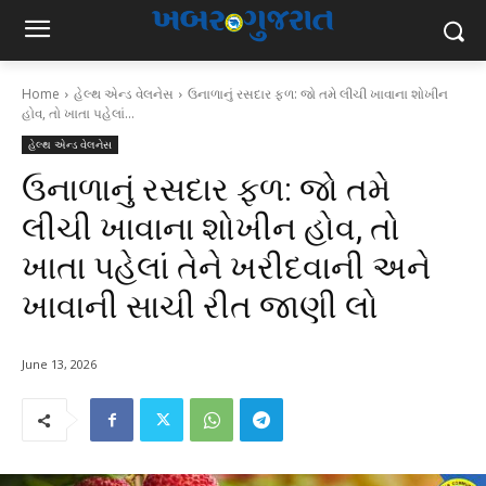
Home
હેલ્થ એન્ડ વેલનેસ
ઉનાળાનું રસદાર ફળ: ​જો તમે લીચી ખાવાના શોખીન
હોવ, તો ખાતા પહેલાં...
હેલ્થ એન્ડ વેલનેસ
ઉનાળાનું રસદાર ફળ: ​જો તમે
લીચી ખાવાના શોખીન હોવ, તો
ખાતા પહેલાં તેને ખરીદવાની અને
ખાવાની સાચી રીત જાણી લો
June 13, 2026