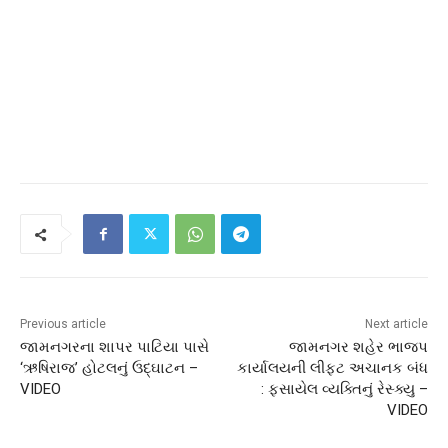
Previous article
Next article
જામનગરના શાપર પાટિયા પાસે
જામનગર શહેર ભાજપ
‘ઋષિરાજ’ હોટલનું ઉદ્ઘાટન –
કાર્યાલયની લીફ્ટ અચાનક બંધ
VIDEO
: ફસાયેલ વ્યક્તિનું રેસ્ક્યુ –
VIDEO