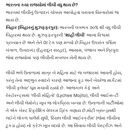
ભારતના કયા રાજ્યોમાં લીચી વધુ થાય છે?
ભારતમાં લીચીનું ઉત્પાદન ચોક્કસ આબોહવા ધરાવતા વિસ્તારોમાં જ
થાય છે.
બિહાર (બિહારનું મુઝફ્ફરપુર):
ભારતની લગભગ ૭૦% થી વધુ લીચી
બિહારમાં થાય છે. મુઝફ્ફરપુરની
‘શાહી લીચી’
આખા વિશ્વમાં
પ્રખ્યાત છે અને તેને GI ટેગ પણ મળ્યો છે.બિહાર ઉપરાંત પશ્ચિમ
બંગાળ, ઉત્તરાખંડ (દેહરાદૂન સરહદ), આસામ, પંજાબ અને ત્રિપુરા
જેવા રાજ્યોમાં પણ લીચીની મબલખ ખેતી થાય છે.
લીચી ભલે ઉનાળામાં માત્ર બે મહિના માટે જ બજારમાં આવતી હોય,
પરંતુ તેના અદ્ભુત સ્વાદને કારણે આજના ફૂડ અને બેવરેજ માર્કેટમાં
‘લીચી ફ્લેવર’ ધૂમ મચાવી રહ્યો છે. આજકાલ કેફે અને
રેસ્ટોરન્ટ્સમાં ‘લીચી મોહિતો’ (Lychee Mojito), લીચી આઈસ-ટી
અને લીચી લેમોનેડ ખૂબ જ લોકપ્રિય બન્યા છે. ઉનાળાની પાર્ટીઓમાં
તે એક બેસ્ટ રિફ્રેશિંગ વેલકમ ડ્રિંક ગણાય છે.મોટી બ્રાન્ડ્સથી
લઈને લોકલ પાર્લર્સ સુધી, ‘રિયલ લીચી આઈસ્ક્રીમ’ (જેમાં લીચીના
ટુકડા હોય) નો ક્રેઝ ખૂબ વધ્યો છે. આ સિવાય લીચી પેસ્ટ્રીઝ અને