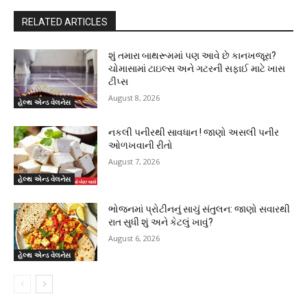
RELATED ARTICLES
શું તમારા બાથરૂમમાં પણ આવે છે કાનખજૂરા?
ચોમાસામાં ટાઇલ્સ અને ગટરની સફાઈ માટે ખાસ
ટીપ્સ
August 8, 2026
હેલ્થ એન્ડ વેલનેસ
નકલી પનીરથી સાવધાન ! જાણો અસલી પનીર
ઓળખવાની રીતો
August 7, 2026
હેલ્થ એન્ડ વેલનેસ
ભોજનમાં પ્રોટીનનું સાચું સંતુલન: જાણો સવારથી
રાત સુધી શું અને કેટલું ખાવું?
August 6, 2026
હેલ્થ એન્ડ વેલનેસ