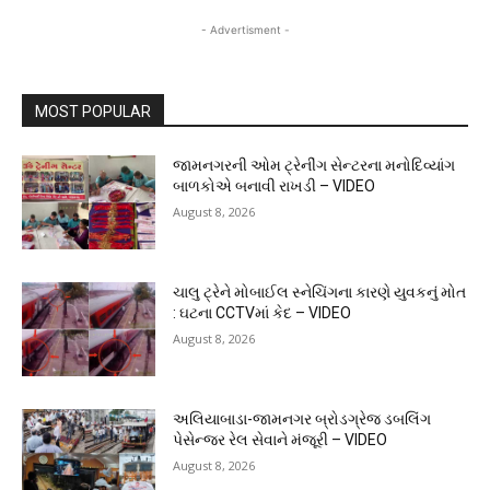
- Advertisment -
MOST POPULAR
જામનગરની ઓમ ટ્રેનીંગ સેન્ટરના મનોદિવ્યાંગ
બાળકોએ બનાવી રાખડી – VIDEO
August 8, 2026
ચાલુ ટ્રેને મોબાઈલ સ્નેચિંગના કારણે યુવકનું મોત
: ઘટના CCTVમાં કેદ – VIDEO
August 8, 2026
અલિયાબાડા-જામનગર બ્રોડગ્રેજ ડબલિંગ
પેસેન્જર રેલ સેવાને મંજૂરી – VIDEO
August 8, 2026