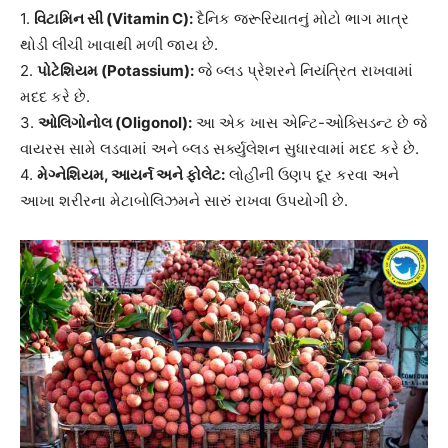
1.
વિટામિન સી (Vitamin C):
દૈનિક જરૂરિયાતનું મોટો ભાગ માત્ર
થોડી લીચી ખાવાથી મળી જાય છે.
2.
પોટેશિયમ (Potassium):
જે બ્લડ પ્રેશરને નિયંત્રિત રાખવામાં
મદદ કરે છે.
3.
ઓલિગોનોલ (Oligonol):
આ એક ખાસ એન્ટિ-ઓક્સિડન્ટ છે જે
વાયરસ સામે લડવામાં અને બ્લડ સર્ક્યુલેશન સુધારવામાં મદદ કરે છે.
4.
મેગ્નેશિયમ, આયર્ન અને ફોલેટ:
લોહીની ઉણપ દૂર કરવા અને
આખા શરીરના મેટાબોલિઝમને સારું રાખવા ઉપયોગી છે.