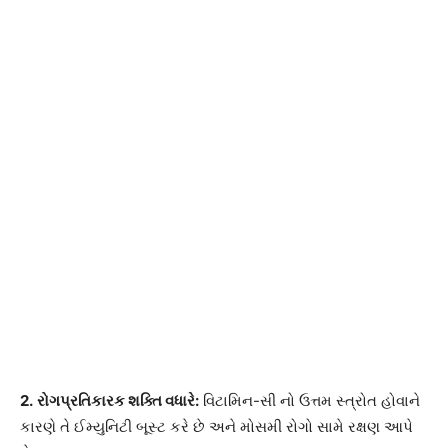
2.
રોગપ્રતિકારક શક્તિ વધારે:
વિટામિન-સી નો ઉત્તમ સ્ત્રોત હોવાને
કારણે તે ઈમ્યુનિટી બૂસ્ટ કરે છે અને મોસમી રોગો સામે રક્ષણ આપે