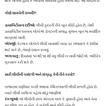
થાક લાગતો હોય કે ત્વચાની સમસ્યા હોય તેમના માટે આ વરદાન છે.
કોણે સાવચેતી રાખવી?:
ડાયાબિટીસના દર્દીઓ:
લીચી કુદરતી રીતે ખૂબ મીઠી હોય છે, તેથી
ડાયાબિટીસ ધરાવતા લોકોએ ડોક્ટરની સલાહ મુજબ ખૂબ જ મર્યાદિત
માત્રામાં ખાવી.
એલર્જી:
કેટલાક લોકોને લીચી ખાવાથી ત્વચા પર ખંજવાળ કે રેશીશ
થઈ શકે છે, તેમણે ધ્યાન રાખવું.
અગત્યનું ;
દિવસમાં ૧૦ થી ૧૨ થી વધુ લીચી ન ખાવી જોઈએ. અતિરેક
નુકસાન કરી શકે છે.
સારી લીચીની પસંદગી અને સંગ્રહ કેવી રીતે કરવો?
બજારમાં ઘણીવાર કાચી અથવા કેમિકલવાળી લીચી મળતી હોય છે.
ત્યારે લીચી ખરીદતા પહેલા થોડું જાણીલો
રંગ જુઓ:
જે લીચીની છાલ એકદમ લાલ કે ગુલાબી હોય અને તેના
પર લીલા ડાઘ ન હોય, તે પાકેલી અને મીઠી હોય છે.