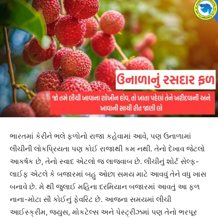
ભારતમાં કેરીને ભલે ફળોનો રાજા કહેવામાં આવે, પણ ઉનાળામાં
લીચીની લોકપ્રિયતા પણ કોઈ રાજાથી કમ નથી. તેનો દેખાવ જેટલો
આકર્ષક છે, તેનો સ્વાદ એટલો જ લાજવાબ છે. લીચીનું શોર્ટ સેલ્ફ-
લાઈફ એટલે કે બજારમાં બહુ ઓછા સમય માટે આવવું તેને વધુ ખાસ
બનાવે છે. મે થી જુલાઈ મહિના દરમિયાન બજારમાં આવતું આ ફળ
નાના-મોટા સૌ કોઈનું ફેવરિટ છે. આજના સમયમાં લીચી
આઈસ્ક્રીમ, જ્યુસ, મોકટેલ્સ અને પેસ્ટ્રીઝમાં પણ તેનો ભરપૂર