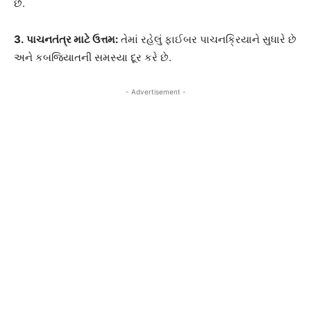
છે.
3.
પાચનતંત્ર માટે ઉત્તમ:
તેમાં રહેલું ફાઈબર પાચનક્રિયાને સુધારે છે
અને કબજિયાતની સમસ્યા દૂર કરે છે.
- Advertisement -