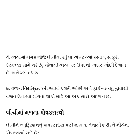
4.
ત્વચામાં ચમક લાવે:
લીચીમાં રહેલા એન્ટિ-ઓક્સિડન્ટ્સ ફ્રી
રેડિકલ્સ સામે લડે છે, જેનાથી ત્વચા પર ઉંમરની અસર ઓછી દેખાય
છે અને ગ્લો વધે છે.
5.
વજન નિયંત્રિત કરે:
આમાં કેલરી ઓછી અને ફાઈબર વધુ હોવાથી
વજન ઉતારવા માંગતા લોકો માટે આ એક સારો ઓપ્શન છે.
લીચીમાં મળતા પોષકતત્વો
લીચીને ન્યુટ્રિશનનું પાવરહાઉસ કહી શકાય. તેનાથી શરીરને નીચેના
પોષકતત્વો મળે છે: