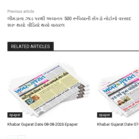
Previous article
લીમડાના ઝાડ પરથી અચાનક 500 રૂપિયાની સેંકડો નોટોનો વરસાદ
શરૂ થયો: વીડિયો થયો વાયરલ
RELATED ARTICLES
epaper
epaper
Khabar Gujarat Date 08-08-2026 Epaper
Khabar Gujarat Date 07