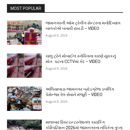
MOST POPULAR
જામનગરની ઓમ ટ્રેનીંગ સેન્ટરના મનોદિવ્યાંગ
બાળકોએ બનાવી રાખડી – VIDEO
August 8, 2026
ચાલુ ટ્રેને મોબાઈલ સ્નેચિંગના કારણે યુવકનું
મોત : ઘટના CCTVમાં કેદ – VIDEO
August 8, 2026
અલિયાબાડા-જામનગર બ્રોડગ્રેજ ડબલિંગ
પેસેન્જર રેલ સેવાને મંજૂરી – VIDEO
August 8, 2026
માલાબાર રિવર ઇન્ટરનેશનલ કાયકિંગ
કોમ્પિટિશન-2026માં જામનગરના નચિકેતા ગુપ્તા