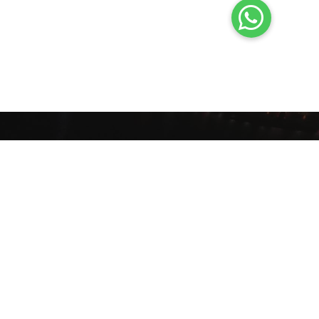
cy
Ownership & funding
Design By Techdesire