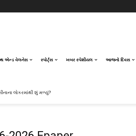
લ્થ એન્ડ વેલનેસ
સ્પોર્ટ્સ
ખબર સ્પેશીયલ
આજનો દિવસ
ીનાના લોકરમાંથી શું મળ્યું?
06-2026 Epaper