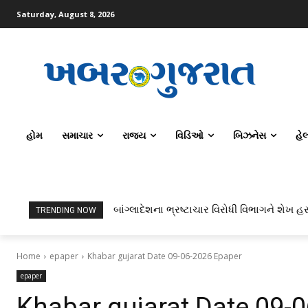
Saturday, August 8, 2026
હોમ
સમાચાર
રાજ્ય
વિડિઓ
બિઝનેસ
હે
બાંગ્લાદેશના ભ્રષ્ટાચાર વિરોધી વિભાગને શેખ હસ
TRENDING NOW
Home
epaper
Khabar gujarat Date 09-06-2026 Epaper
epaper
Khabar gujarat Date 09-