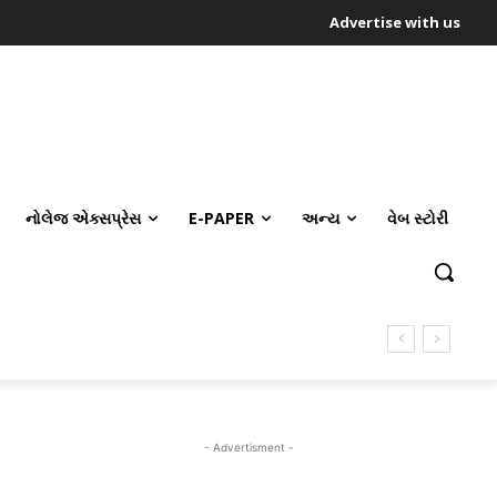
Advertise with us
નોલેજ એક્સપ્રેસ
E-PAPER
અન્ય
વેબ સ્ટોરી
- Advertisment -