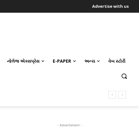
Advertise with us
નોલેજ એક્સપ્રેસ
E-PAPER
અન્ય
વેબ સ્ટોરી
- Advertisment -