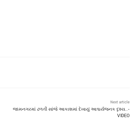
Next article
જામનગરમાં ઢળતી સાંજે આકાશમાં દેખાયું આશ્ચર્યજનક દૃશ્ય…-
VIDEO