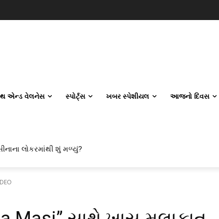
લ્થ એન્ડ વેલનેસ
સ્પોર્ટ્સ
ખબર સ્પેશીયલ
આજનો દિવસ
ીનાના લોકરમાંથી શું મળ્યું?
VIDEO
ta Masi” સાથે ખાસ મુલાકાત