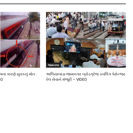
જામનગર
ંગના કારણે યુવકનું મોત :
અલિયાબાડા-જામનગર બ્રોડગ્રેજ ડબલિંગ પેસેન્જર
EO
રેલ સેવાને મંજૂરી – VIDEO