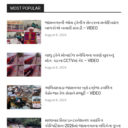
MOST POPULAR
જામનગરની ઓમ ટ્રેનીંગ સેન્ટરના મનોદિવ્યાંગ
બાળકોએ બનાવી રાખડી – VIDEO
August 8, 2026
ચાલુ ટ્રેને મોબાઈલ સ્નેચિંગના કારણે યુવકનું
મોત : ઘટના CCTVમાં કેદ – VIDEO
August 8, 2026
અલિયાબાડા-જામનગર બ્રોડગ્રેજ ડબલિંગ
પેસેન્જર રેલ સેવાને મંજૂરી – VIDEO
August 8, 2026
માલાબાર રિવર ઇન્ટરનેશનલ કાયકિંગ
કોમ્પિટિશન-2026માં જામનગરના નચિકેતા ગુપ્તા