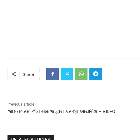
Share
Previous article
જામનગરમાં જૈન સમાજ દ્વારા કરૂણા આયંબિલ – VIDEO
RELATED ARTICLES