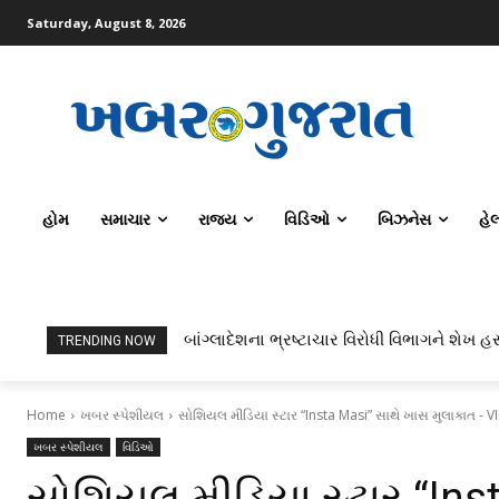
Saturday, August 8, 2026
હોમ
સમાચાર
રાજ્ય
વિડિઓ
બિઝનેસ
હે
બાંગ્લાદેશના ભ્રષ્ટાચાર વિરોધી વિભાગને શેખ હસ
TRENDING NOW
Home
ખબર સ્પેશીયલ
સોશિયલ મીડિયા સ્ટાર “Insta Masi” સાથે ખાસ મુલાકાત - 
ખબર સ્પેશીયલ
વિડિઓ
સોશિયલ મીડિયા સ્ટાર “Ins