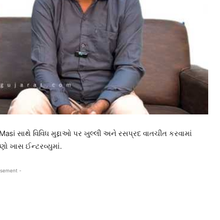
si સાથે વિવિધ મુદ્દાઓ પર ખુલ્લી અને રસપ્રદ વાતચીત કરવામાં
 ખાસ ઈન્ટરવ્યુમાં.
isement -