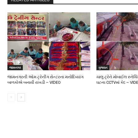
જામનગર
ગુજરાત
જામનગરની ઓમ ટ્રેનીંગ સેન્ટરના મનોદિવ્યાંગ
ચાલુ ટ્રેને મોબાઈલ સ્નેચિ
બાળકોએ બનાવી રાખડી – VIDEO
ઘટના CCTVમાં કેદ – VID