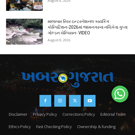
August 8, 2026
માલાબાર રિવર ઇન્ટરનેશનલ કાયકિંગ
કોમ્પિટિશન-2026માં જામનગરના નચિકેતા ગુપ્તા
ગોલ્ડન ચેમ્પિયન- VIDEO
August 8, 2026
Disclaimer
Privacy Policy
Corrections Policy
Editorial Team
Ethics Policy
Fast Checking Policy
Ownership & funding