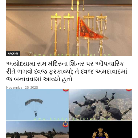
રાષ્ટ્રીય
અયોધ્યામાં રામ મંદિરના શિખર પર ઔપચારિક
રીતે ભગવો ધ્વજ ફરકાવ્યો; તે ધ્વજ અમદાવાદમાં
જ બનાવવામાં આવ્યો હતો
November 25, 2025