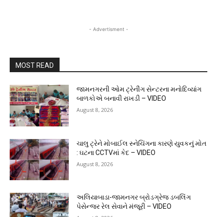
- Advertisment -
MOST READ
જામનગરની ઓમ ટ્રેનીંગ સેન્ટરના મનોદિવ્યાંગ
બાળકોએ બનાવી રાખડી – VIDEO
August 8, 2026
ચાલુ ટ્રેને મોબાઈલ સ્નેચિંગના કારણે યુવકનું મોત
: ઘટના CCTVમાં કેદ – VIDEO
August 8, 2026
અલિયાબાડા-જામનગર બ્રોડગ્રેજ ડબલિંગ
પેસેન્જર રેલ સેવાને મંજૂરી – VIDEO