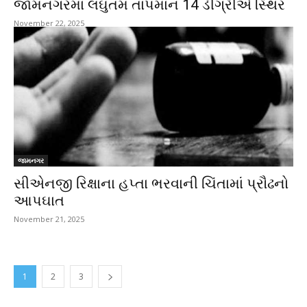
જામનગરમાં લઘુતમ તાપમાન 14 ડીગ્રીએ સ્થિર
November 22, 2025
જામનગર
સીએનજી રિક્ષાના હપ્તા ભરવાની ચિંતામાં પ્રૌઢનો
આપઘાત
November 21, 2025
1
2
3