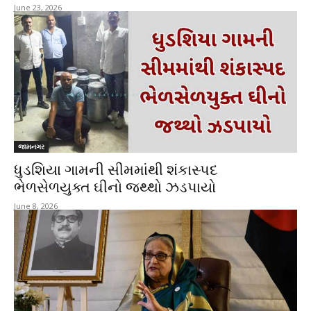
June 23, 2026
જામનગર
ધુડશિયા ગામની સીમમાંથી શંકાસ્પદ
ભેળસેળયુક્ત ઘીનો જથ્થો ઝડપાયો
June 8, 2026