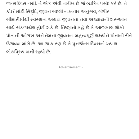
જન્મદિવસ નથી. તે એક એવી તારીખ છે જે વ્યક્તિ પસંદ કરે છે. તે
કોઈ મોટી સિદ્ધિ, જીવન બદલી નાખનાર અનુભવ, ગંભીર
બીમારીમાંથી સ્વસ્થતા અથવા જીવનના નવા અધ્યાયની શરૂઆત
સાથે સંકળાયેલ હોઈ શકે છે. નિષ્ણાતો કહે છે કે આજકાલ લોકો
પોતાની ઓળખ અને તેમના જીવનના મહત્વપૂર્ણ લક્ષ્યોને પોતાની રીતે
ઉજવવા માંગે છે. આ જ કારણ છે કે પુનર્જન્મ દિવસનો ખ્યાલ
લોકપ્રિય બની રહ્યો છે.
- Advertisement -