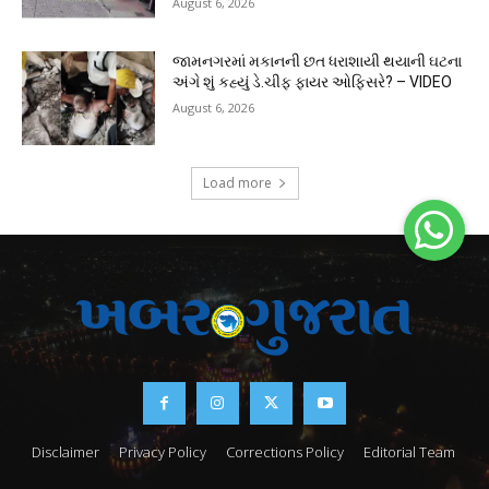
August 6, 2026
જામનગરમાં મકાનની છત ધરાશાયી થયાની ઘટના
અંગે શું કહ્યું ડે.ચીફ ફાયર ઓફિસરે? – VIDEO
August 6, 2026
Load more
Disclaimer
Privacy Policy
Corrections Policy
Editorial Team