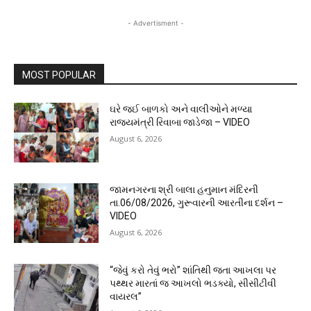
- Advertisment -
MOST POPULAR
ઘરે જઈ બાળકો અને વાલીઓને મળ્યા
રાજ્યમંત્રી રિવાબા જાડેજા – VIDEO
August 6, 2026
જામનગરના શ્રી બાલા હનુમાન મંદિરની
તા.06/08/2026, ગુરૂવારની આરતીના દર્શન –
VIDEO
August 6, 2026
“જેવું કરો તેવું ભરો” શાંતિથી જતા આખલા પર
પથ્થર મારતાં જ આખલો ભડક્યો, સીસીટીવી
વાયરલ”