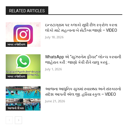
RELATED ARTICLES
ઇન્સ્ટાગ્રામ પર કલાકો સુધી રીલ સ્ક્રોલ કરતા
લોકો માટે મહત્વના બે સેટીંગ્સ જાણો – VIDEO
July 18, 2026
ખબર સ્પેશીયલ
WhatsApp એ “યુઝરનેમ ફીચર” લોન્ચ કરવાની
જાહેરાત કરી : જાણો કેવી રીતે ચાલુ કરવું…
July 1, 2026
ખબર સ્પેશીયલ
આજના આધુનિક યુગમાં સ્વાસ્થ્ય અને સંસ્કારનો
સંદેશ આપતી એલ.જી. હરિયા સ્કુલ – VIDEO
June 21, 2026
આજનો દિવસ