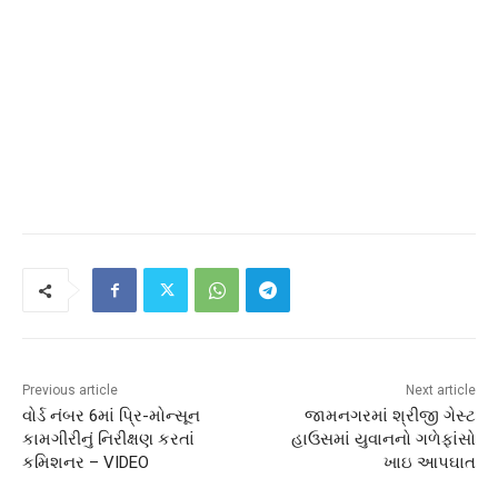
Previous article
Next article
વોર્ડ નંબર 6માં પ્રિ-મોન્સૂન
જામનગરમાં શ્રીજી ગેસ્ટ
કામગીરીનું નિરીક્ષણ કરતાં
હાઉસમાં યુવાનનો ગળેફાંસો
કમિશનર – VIDEO
ખાઇ આપઘાત