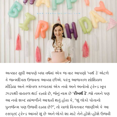
અત્યાર સુધી આપણે બધા વર્ષમાં એક જ વાર આપણો ‘બર્થ ડે’ એટલે
કે જન્મદિવસ ઉજવતા આવ્યા છીએ. પરંતુ આજકાલ સોશિયલ
મીડિયા અને ગ્લોબલ કલ્ચરમાં એક નવો અને અનોખો ટ્રેન્ડ ખૂબ
ઝડપથી વાયરલ થઈ રહ્યો છે, જેનું નામ છે
‘રીબર્થ ડે’
.જો તમને પણ
આ નવો શબ્દ સાંભળીને આશ્ચર્ય થતું હોય કે, “શું લોકો પોતાનો
પુનર્જન્મ પણ ઉજવી રહ્યા છે?”, તો ચાલો વિગતવાર જાણીએ કે આ
રસપ્રદ ટ્રેન્ડ આખરે શું છે અને લોકો શા માટે તેને હોંશે-હોંશે ઉજવી