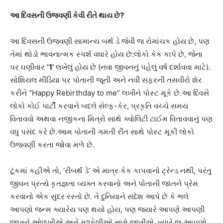
આ દિવસની ઉજવણી કેવી રીતે થાય છે?
આ દિવસની ઉજવણી સામાન્ય બર્થ ડે જેવી જ રોમાંચક હોય છે, પણ
તેમાં થોડો ભાવનાત્મક સ્પર્શ વધારે હોય છે:લોકો કેક કાપે છે, જેના
પર ઘણીવાર
‘1’
લખેલું હોય છે (નવા જીવનનું પહેલું વર્ષ દર્શાવવા માટે).
સોશિયલ મીડિયા પર પોતાની જૂની અને નવી સફરની તસવીરો શેર
કરીને “Happy Rebirthday to me” લખીને પોસ્ટ મૂકે છે.આ દિવસે
લોકો કોઈ પાર્ટી કરવાને બદલે સેલ્ફ-કેર, પ્રકૃતિ વચ્ચે સમય
વિતાવવો અથવા નજીકના મિત્રો સાથે ક્વોલિટી ટાઈમ વિતાવવાનું પણ
વધુ પસંદ કરે છે.આમ પોતાની ગમતી રીત સાથે પોસ્ટ મૂકી લોકો
ઉજવણી કરતા જોવા મળે છે.
ટૂંકમાં કહીએ તો, ‘રીબર્થ ડે’ એ માત્ર કેક કાપવાનો ટ્રેન્ડ નથી, પરંતુ
જીવન પ્રત્યે કૃતજ્ઞતા વ્યક્ત કરવાનો અને પોતાની જાતને પ્રેમ
કરવાનો એક સુંદર રસ્તો છે. તે દુનિયાને સંદેશ આપે છે કે ભલે
આપણો જન્મ ક્યારેય પણ થયો હોય, પણ જ્યારે આપણે આપણી
જાતને ઓળખીએ અને મુશ્કેલીઓ સામે જીતીએ, ત્યારે જ આપણો