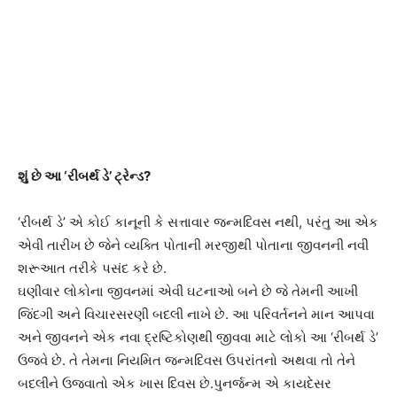
શું છે આ ‘રીબર્થ ડે’ ટ્રેન્ડ?
‘રીબર્થ ડે’ એ કોઈ કાનૂની કે સત્તાવાર જન્મદિવસ નથી, પરંતુ આ એક
એવી તારીખ છે જેને વ્યક્તિ પોતાની મરજીથી પોતાના જીવનની નવી
શરૂઆત તરીકે પસંદ કરે છે.
ઘણીવાર લોકોના જીવનમાં એવી ઘટનાઓ બને છે જે તેમની આખી
જિંદગી અને વિચારસરણી બદલી નાખે છે. આ પરિવર્તનને માન આપવા
અને જીવનને એક નવા દ્રષ્ટિકોણથી જીવવા માટે લોકો આ ‘રીબર્થ ડે’
ઉજવે છે. તે તેમના નિયમિત જન્મદિવસ ઉપરાંતનો અથવા તો તેને
બદલીને ઉજવાતો એક ખાસ દિવસ છે.પુનર્જન્મ એ કાયદેસર