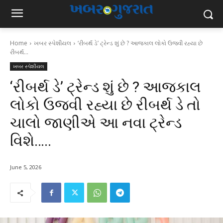
Home
ખબર સ્પેશીયલ
‘રીબર્થ ડે’ ટ્રેન્ડ શું છે ? આજકાલ લોકો ઉજવી રહ્યા છે
રીબર્થ...
ખબર સ્પેશીયલ
‘રીબર્થ ડે’ ટ્રેન્ડ શું છે ? આજકાલ
લોકો ઉજવી રહ્યા છે રીબર્થ ડે તો
ચાલો જાણીએ આ નવા ટ્રેન્ડ
વિશે…..
June 5, 2026