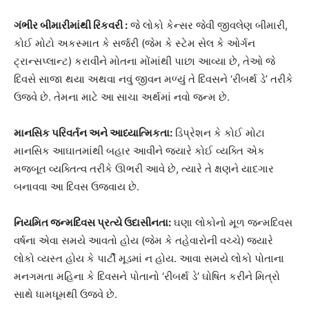
ગંભીર બીમારીમાંથી રિકવરી :
જે લોકો કેન્સર જેવી જીવલેણ બીમારી,
કોઈ મોટો અકસ્માત કે સર્જરી (જેમ કે સ્ટેમ સેલ કે ઓર્ગન
ટ્રાન્સપ્લાન્ટ) કરાવીને મોતના મોંમાંથી પાછા આવ્યા છે, તેઓ જે
દિવસે સાજા થયા અથવા નવું જીવન મળ્યું તે દિવસને ‘રીબર્થ ડે’ તરીકે
ઉજવે છે. તેમના માટે આ સાચા અર્થમાં નવો જન્મ છે.
માનસિક પરિવર્તન અને આધ્યાત્મિકતા:
ડિપ્રેશન કે કોઈ મોટા
માનસિક આઘાતમાંથી બહાર આવીને જ્યારે કોઈ વ્યક્તિ એક
મજબૂત વ્યક્તિત્વ તરીકે ઊભરી આવે છે, ત્યારે તે ક્ષણને યાદગાર
બનાવવા આ દિવસ ઉજવાય છે.
નિયમિત જન્મદિવસ પ્રત્યે ઉદાસીનતા:
ઘણા લોકોનો મૂળ જન્મદિવસ
વર્ષના એવા સમયે આવતો હોય (જેમ કે તહેવારોની વચ્ચે) જ્યારે
લોકો વ્યસ્ત હોય કે પાર્ટી મૂડમાં ન હોય. આવા સમયે લોકો પોતાના
મનગમતા મહિના કે દિવસને પોતાનો ‘રીબર્થ ડે’ ઘોષિત કરીને મિત્રો
સાથે ધામધૂમથી ઉજવે છે.