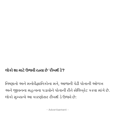
લોકો શા માટે ઉજવી રહ્યા છે ‘રીબર્થ ડે’?
નિષ્ણાતો અને મનોવૈજ્ઞાનિકોના મતે, આજની પેઢી પોતાની ઓળખ
અને જીવનના મહત્વના પડાવોને પોતાની રીતે સેલિબ્રેટ કરવા માંગે છે.
લોકો મુખ્યત્વે આ કારણોસર રીબર્થ ડે ઉજવે છે:
- Advertisement -