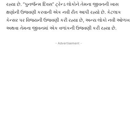
રહ્યા છે. “પુનર્જન્મ દિવસ” ટ્રેન્ડ લોકોને તેમના જીવનની ખાસ
ક્ષણોની ઉજવણી કરવાની એક નવી રીત આપી રહ્યો છે. કેટલાક
કેન્સર પર વિજયની ઉજવણી કરી રહ્યા છે, અન્ય લોકો નવી ઓળખ
અથવા તેમના જીવનમાં એક વળાંકની ઉજવણી કરી રહ્યા છે.
- Advertisement -