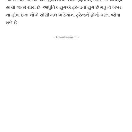
સાચો જન્મ થાય છે! આધુનિક યુગએ ટ્રેન્ડનો યુગ છે મહત્વ ખબર
ના હોવા છતા લોકો સોસીઅલ મિડિયાના ટ્રેન્ડને ફોલો કરતા જોવા
મળે છે.
- Advertisement -