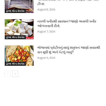
ટીપ્સ
August 8, 2026
હેલ્થ એન્ડ વેલનેસ
નકલી પનીરથી સાવધાન ! જાણો અસલી પનીર
ઓળખવાની રીતો
August 7, 2026
હેલ્થ એન્ડ વેલનેસ
ભોજનમાં પ્રોટીનનું સાચું સંતુલન: જાણો સવારથી
રાત સુધી શું અને કેટલું ખાવું?
August 6, 2026
હેલ્થ એન્ડ વેલનેસ