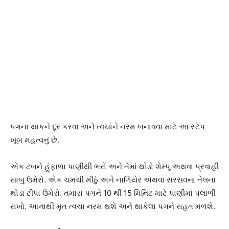
પગના થાકને દૂર કરવા અને ત્વચાને નરમ બનાવવા માટે આ સ્ટેપ
ખૂબ મહત્વનું છે.
એક ટબને હુંફાળા પાણીથી ભરો અને તેમાં થોડો શેમ્પૂ અથવા પ્રવાહી
સાબુ ઉમેરો. એક ચમચી મીઠું અને નાળિયેર અથવા સરસવના તેલના
થોડા ટીપાં ઉમેરો. તમારા પગને 10 થી 15 મિનિટ માટે પાણીમાં પલાળી
રાખો. આનાથી મૃત ત્વચા નરમ થશે અને થાકેલા પગને રાહત મળશે.