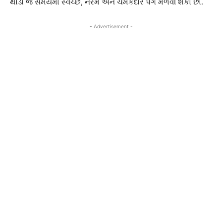
થોડા જ સમયમાં સ્વચ્છ, નરમ અને ચમકદાર પગ મેળવી શકો છો.
- Advertisement -