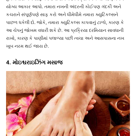
યોગ્ય આકાર આપો. તમારા નખની અંદરની કોઈપણ ગંદકી અને
કચરાને સંપૂર્ણપણે સાફ કરો અને ધીમેધીમે તમારા ક્યુટિકલ્સને
પાછળ ધકેલી દો. જોકે, તમારા ક્યુટિકલ્સ કાપવાનું ટાળો, કારણ કે
આ ચેપનું જોખમ વધારી શકે છે. આ પ્રક્રિયા દરમિયાન સાવધાની
રાખો, કારણ કે પાણીમાં પલાળ્યા પછી ત્વચા અને આસપાસના નખ
ખૂબ નરમ થઈ જાય છે.
4. મોઇશ્ચરાઇઝિંગ મસાજ