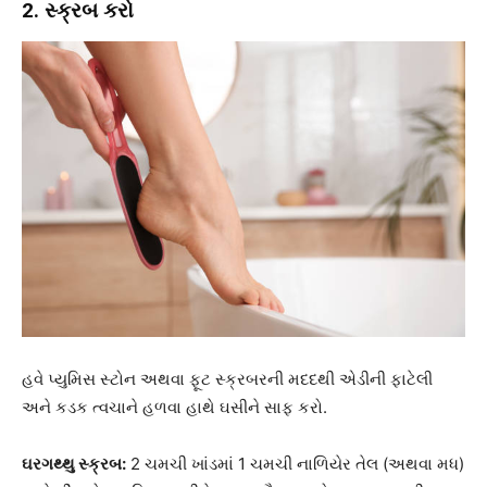
2. સ્ક્રબ કરો
હવે પ્યુમિસ સ્ટોન અથવા ફૂટ સ્ક્રબરની મદદથી એડીની ફાટેલી
અને કડક ત્વચાને હળવા હાથે ઘસીને સાફ કરો.
ઘરગથ્થુ સ્ક્રબ:
2 ચમચી ખાંડમાં 1 ચમચી નાળિયેર તેલ (અથવા મધ)