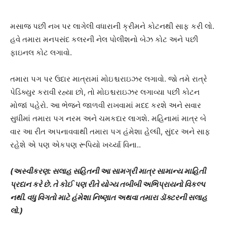
મસાજ પછી નખ પર લાગેલી વધારાની ક્રીમને કોટનથી સાફ કરી લો.
હવે તમારા મનપસંદ કલરની નેલ પોલીશનો બેઝ કોટ અને પછી
ફાઇનલ કોટ લગાવો.
તમારા પગ પર ઉદાર માત્રામાં મોઇશ્ચરાઇઝર લગાવો. જો તમે રાત્રે
પેડિક્યુર કરાવી રહ્યા છો, તો મોઇશ્ચરાઇઝર લગાવ્યા પછી કોટન
મોજાં પહેરો. આ ભેજને જાળવી રાખવામાં મદદ કરશે અને સવાર
સુધીમાં તમારા પગ નરમ અને ચમકદાર લાગશે. મહિનામાં માત્ર બે
વાર આ રીત અપનાવવાથી તમારા પગ હંમેશા હેલ્ધી, સુંદર અને સાફ
રહેશે એ પણ એકપણ રૂપિયો ખર્ચ્યા વિના..
(અસ્વીકરણ: સલાહ સહિતની આ સામગ્રી માત્ર સામાન્ય માહિતી
પ્રદાન કરે છે. તે કોઈ પણ રીતે યોગ્ય તબીબી અભિપ્રાયનો વિકલ્પ
નથી. વધુ વિગતો માટે હંમેશા નિષ્ણાત અથવા તમારા ડૉક્ટરની સલાહ
લો.)