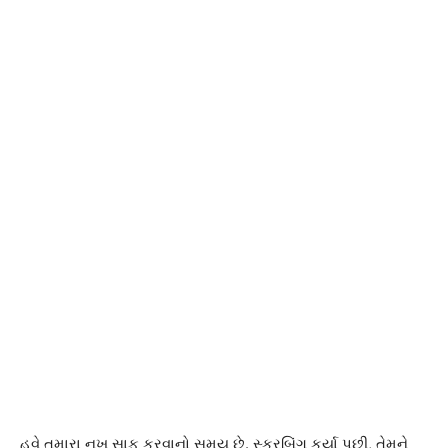
હવે તમારા નખ સાફ કરવાનો સમય છે. સ્ક્રબિંગ કર્યા પછી, તેમને