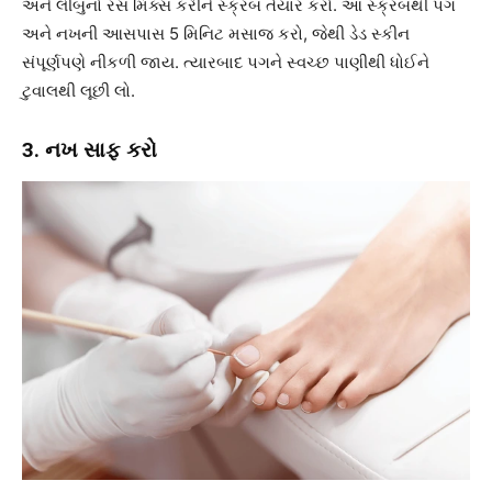
અને લીંબુનો રસ મિક્સ કરીને સ્ક્રબ તૈયાર કરો. આ સ્ક્રબથી પગ
અને નખની આસપાસ 5 મિનિટ મસાજ કરો, જેથી ડેડ સ્કીન
સંપૂર્ણપણે નીકળી જાય. ત્યારબાદ પગને સ્વચ્છ પાણીથી ધોઈને
ટુવાલથી લૂછી લો.
3. નખ સાફ કરો