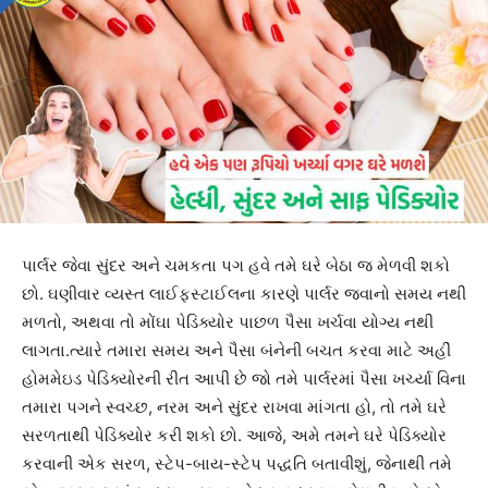
પાર્લર જેવા સુંદર અને ચમકતા પગ હવે તમે ઘરે બેઠા જ મેળવી શકો
છો. ઘણીવાર વ્યસ્ત લાઈફસ્ટાઈલના કારણે પાર્લર જવાનો સમય નથી
મળતો, અથવા તો મોંઘા પેડિક્યોર પાછળ પૈસા ખર્ચવા યોગ્ય નથી
લાગતા.ત્યારે તમારા સમય અને પૈસા બંનેની બચત કરવા માટે અહીં
હોમમેઇડ પેડિક્યોરની રીત આપી છે જો તમે પાર્લરમાં પૈસા ખર્ચ્યા વિના
તમારા પગને સ્વચ્છ, નરમ અને સુંદર રાખવા માંગતા હો, તો તમે ઘરે
સરળતાથી પેડિક્યોર કરી શકો છો. આજે, અમે તમને ઘરે પેડિક્યોર
કરવાની એક સરળ, સ્ટેપ-બાય-સ્ટેપ પદ્ધતિ બતાવીશું, જેનાથી તમે