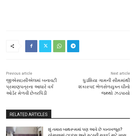
Previous article
Next article
જીએસઇસીએલમાં બનાવટી
ધુડશિયા ગામની સીમમાંથી
પ્રમાણપત્રના આધારે વર્ક
શંકાસ્પદ ભેળસેળયુક્ત ઘીનો
ઓર્ડર મેળવી છેતરપિંડી
જથ્થો ઝડપાયો
RELATED ARTICLES
શું તમારા બાથરૂમમાં પણ આવે છે કાનખજૂરા?
ચોમાસામાં ટાઇલ્સ અને ગટરની સફાઈ માટે ખાસ