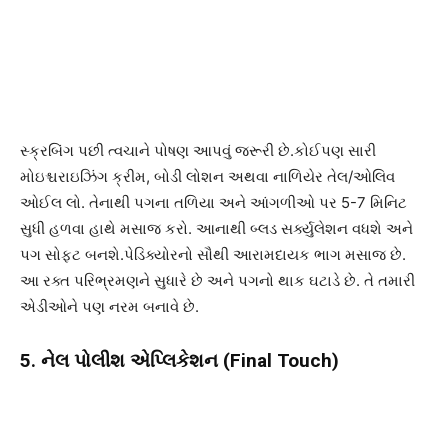
સ્ક્રબિંગ પછી ત્વચાને પોષણ આપવું જરૂરી છે.કોઈપણ સારી
મોઇશ્ચરાઇઝિંગ ક્રીમ, બોડી લોશન અથવા નાળિયેર તેલ/ઓલિવ
ઓઈલ લો. તેનાથી પગના તળિયા અને આંગળીઓ પર 5-7 મિનિટ
સુધી હળવા હાથે મસાજ કરો. આનાથી બ્લડ સર્ક્યુલેશન વધશે અને
પગ સોફ્ટ બનશે.પેડિક્યોરનો સૌથી આરામદાયક ભાગ મસાજ છે.
આ રક્ત પરિભ્રમણને સુધારે છે અને પગનો થાક ઘટાડે છે. તે તમારી
એડીઓને પણ નરમ બનાવે છે.
5. નેલ પોલીશ એપ્લિકેશન (Final Touch)