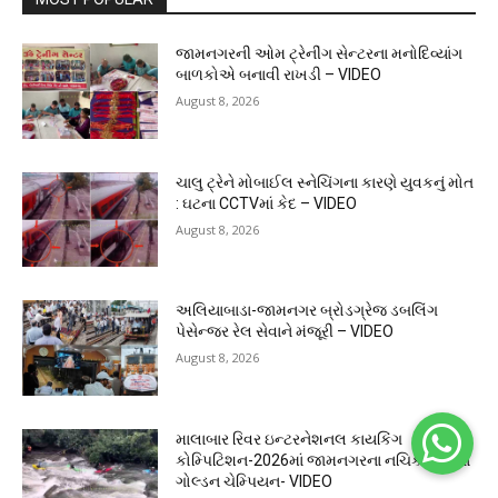
જામનગરની ઓમ ટ્રેનીંગ સેન્ટરના મનોદિવ્યાંગ
બાળકોએ બનાવી રાખડી – VIDEO
August 8, 2026
ચાલુ ટ્રેને મોબાઈલ સ્નેચિંગના કારણે યુવકનું મોત
: ઘટના CCTVમાં કેદ – VIDEO
August 8, 2026
અલિયાબાડા-જામનગર બ્રોડગ્રેજ ડબલિંગ
પેસેન્જર રેલ સેવાને મંજૂરી – VIDEO
August 8, 2026
માલાબાર રિવર ઇન્ટરનેશનલ કાયકિંગ
કોમ્પિટિશન-2026માં જામનગરના નચિકેતા ગુપ્તા
ગોલ્ડન ચેમ્પિયન- VIDEO