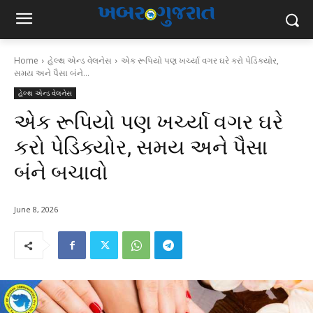
Home
હેલ્થ એન્ડ વેલનેસ
એક રૂપિયો પણ ખર્ચ્યા વગર ઘરે કરો પેડિક્યોર,
સમય અને પૈસા બંને...
હેલ્થ એન્ડ વેલનેસ
એક રૂપિયો પણ ખર્ચ્યા વગર ઘરે
કરો પેડિક્યોર, સમય અને પૈસા
બંને બચાવો
June 8, 2026