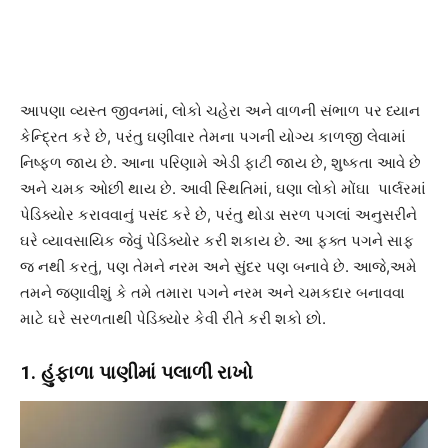
આપણા વ્યસ્ત જીવનમાં, લોકો ચહેરા અને વાળની સંભાળ પર ધ્યાન
કેન્દ્રિત કરે છે, પરંતુ ઘણીવાર તેમના પગની યોગ્ય કાળજી લેવામાં
નિષ્ફળ જાય છે. આના પરિણામે એડી ફાટી જાય છે, શુષ્કતા આવે છે
અને ચમક ઓછી થાય છે. આવી સ્થિતિમાં, ઘણા લોકો મોંઘા પાર્લરમાં
પેડિક્યોર કરાવવાનું પસંદ કરે છે, પરંતુ થોડા સરળ પગલાં અનુસરીને
ઘરે વ્યાવસાયિક જેવું પેડિક્યોર કરી શકાય છે. આ ફક્ત પગને સાફ
જ નથી કરતું, પણ તેમને નરમ અને સુંદર પણ બનાવે છે. આજે,અમે
તમને જણાવીશું કે તમે તમારા પગને નરમ અને ચમકદાર બનાવવા
માટે ઘરે સરળતાથી પેડિક્યોર કેવી રીતે કરી શકો છો.
1. હુંફાળા પાણીમાં પલાળી રાખો