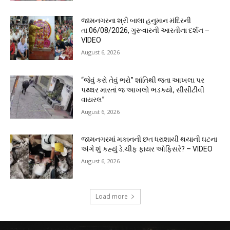
જામનગરના શ્રી બાલા હનુમાન મંદિરની
તા.06/08/2026, ગુરૂવારની આરતીના દર્શન –
VIDEO
August 6, 2026
“જેવું કરો તેવું ભરો” શાંતિથી જતા આખલા પર
પથ્થર મારતાં જ આખલો ભડક્યો, સીસીટીવી
વાયરલ”
August 6, 2026
જામનગરમાં મકાનની છત ધરાશાયી થયાની ઘટના
અંગે શું કહ્યું ડે.ચીફ ફાયર ઓફિસરે? – VIDEO
August 6, 2026
Load more