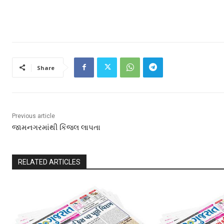
Share
Previous article
જામનગરમાંથી કિંજલ લાપતા
RELATED ARTICLES