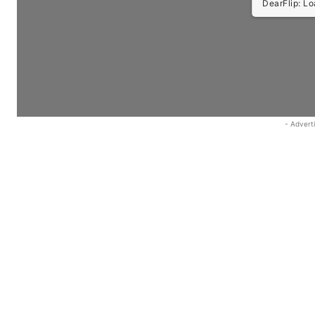
DearFlip: Load
- Advert