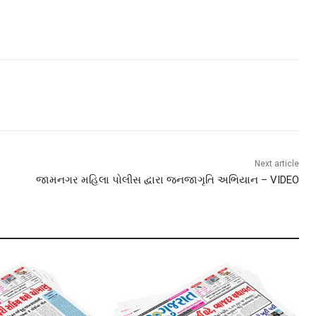
Next article
જામનગર મહિલા પોલીસ દ્વારા જનજાગૃતિ અભિયાન – VIDEO