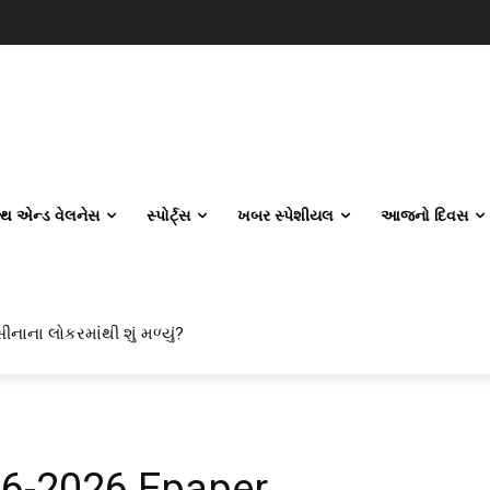
લ્થ એન્ડ વેલનેસ
સ્પોર્ટ્સ
ખબર સ્પેશીયલ
આજનો દિવસ
ીનાના લોકરમાંથી શું મળ્યું?
06-2026 Epaper