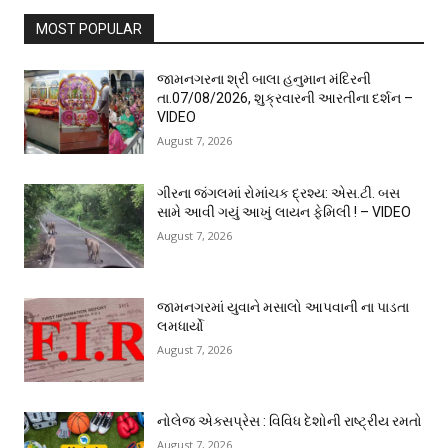
MOST POPULAR
જામનગરના શ્રી બાલા હનુમાન મંદિરની
તા.07/08/2026, શુક્રવારની આરતીના દર્શન –
VIDEO
August 7, 2026
ગીરના જંગલમાં રોમાંચક દ્રશ્ય: એસ.ટી. બસ
સામે આવી ગયું આખું લાયન ફેમિલી ! – VIDEO
August 7, 2026
જામનગરમાં યુવાને મસાલો આપવાની ના પાડતા
લમધાર્યો
August 7, 2026
નોલેજ એક્સપ્રેસ : વિવિધ દેશોની રાષ્ટ્રીય રમતો
August 7, 2026