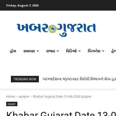
Friday, August 7, 2026
હોમ
સમાચાર
રાજ્ય
વિડિઓ
બિઝનેસ
હે
બાંગ્લાદેશના ભ્રષ્ટાચાર વિરોધી વિભાગને શેખ હસ
TRENDING NOW
Home
epaper
Khabar Gujarat Date 13-06-2026 Epaper
epaper
Khabar Gujarat Date 13-