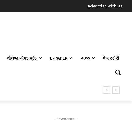
Advertise with us
નોલેજ એક્સપ્રેસ
E-PAPER
અન્ય
વેબ સ્ટોરી
- Advertisment -