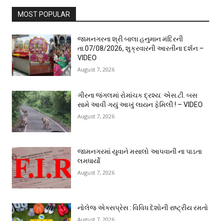
MOST POPULAR
જામનગરના શ્રી બાલા હનુમાન મંદિરની
તા.07/08/2026, શુક્રવારની આરતીના દર્શન –
VIDEO
August 7, 2026
ગીરના જંગલમાં રોમાંચક દ્રશ્ય: એસ.ટી. બસ
સામે આવી ગયું આખું લાયન ફેમિલી ! – VIDEO
August 7, 2026
જામનગરમાં યુવાને મસાલો આપવાની ના પાડતા
લમધાર્યો
August 7, 2026
નોલેજ એક્સપ્રેસ : વિવિધ દેશોની રાષ્ટ્રીય રમતો
August 7, 2026