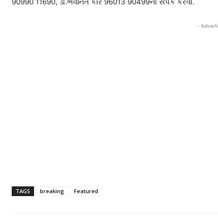
90990 11690, ડો.ભવનિત કૌર 96013 90499નો સંપર્ક કરવો.
- Advert
TAGS
breaking
Featured