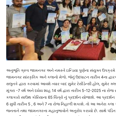
અનુભૂતિ ગ્રુપ જામનગર અને નમસ્તે ઇન્ડિયા પુણેના સંયુક્ત ઉપક્રમે
જામનગર સાંસ્કૃતિક અને કલાનો મેળો. જેનું ઉદધાટન તારીખ 4ના દ્વારકા
સલુનકે દ્વારા કરવામાં આવશે ત્યાર બાદ સુમેર રેસીડેન્સી હોલ, સુમેર 
મૂંગરા -7 વર્ષ અને ધ્યેય શાહ 14 વર્ષ દ્વારા તારીખ 5-12-2025 ના રો
કલાકારો સાઉથ કોરિયાના 65 ચિત્રો નું પ્રદર્શન યોજાશે. આ પ્રદર્શન 
6 સુધી તારીખ 5 , 6 અને 7 ના રોજ નિહાળી શકાશે. તો આ અનેરા કલ
જનતાને તથા જામનગરના મહાનુભાવોને અનુરોધ કરાયો છે. સાથે પંડિત 