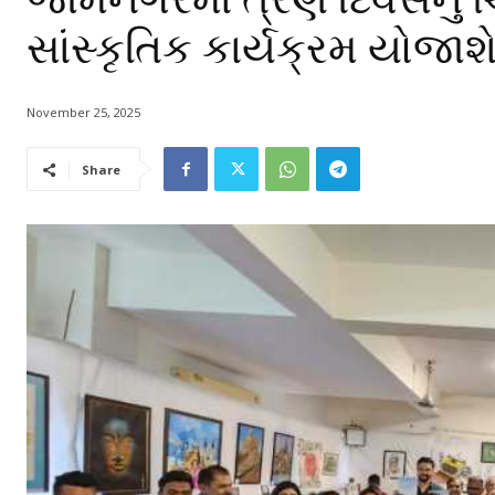
સાંસ્કૃતિક કાર્યક્રમ યોજાશ
November 25, 2025
Share