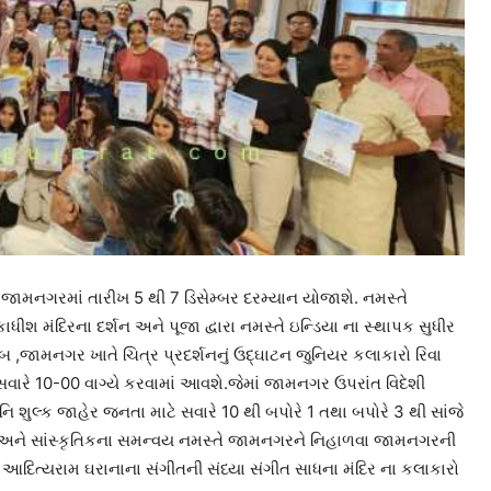
 જામનગરમાં તારીખ 5 થી 7 ડિસેમ્બર દરમ્યાન યોજાશે. નમસ્તે
ધીશ મંદિરના દર્શન અને પૂજા દ્વારા નમસ્તે ઇન્ડિયા ના સ્થાપક સુધીર
ક્લબ ,જામનગર ખાતે ચિત્ર પ્રદર્શનનું ઉદ્ઘાટન જુનિયર કલાકારો રિવા
જ સવારે 10-00 વાગ્યે કરવામાં આવશે.જેમાં જામનગર ઉપરાંત વિદેશી
નિ શુલ્ક જાહેર જનતા માટે સવારે 10 થી બપોરે 1 તથા બપોરે 3 થી સાંજે
ા અને સાંસ્કૃતિકના સમન્વય નમસ્તે જામનગરને નિહાળવા જામનગરની
આદિત્યરામ ઘરાનાના સંગીતની સંધ્યા સંગીત સાધના મંદિર ના કલાકારો