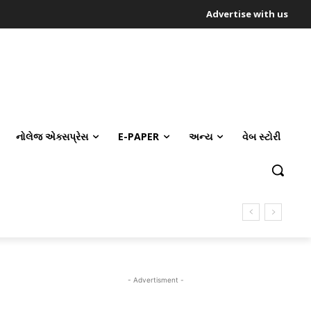
Advertise with us
નોલેજ એક્સપ્રેસ
E-PAPER
અન્ય
વેબ સ્ટોરી
- Advertisment -