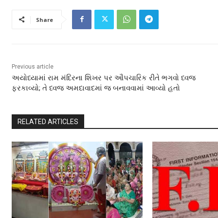
Share
Previous article
અયોધ્યામાં રામ મંદિરના શિખર પર ઔપચારિક રીતે ભગવો ધ્વજ
ફરકાવ્યો; તે ધ્વજ અમદાવાદમાં જ બનાવવામાં આવ્યો હતો
RELATED ARTICLES