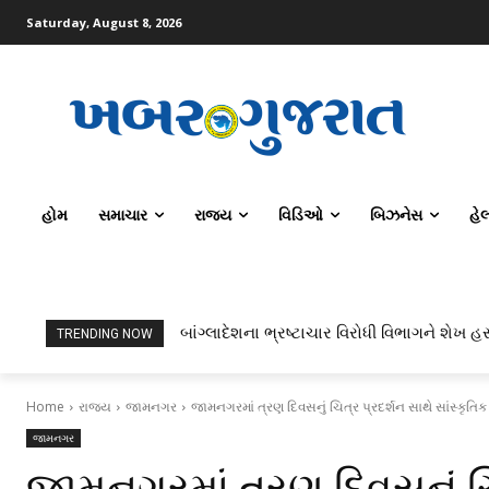
Saturday, August 8, 2026
હોમ
સમાચાર
રાજ્ય
વિડિઓ
બિઝનેસ
હે
બાંગ્લાદેશના ભ્રષ્ટાચાર વિરોધી વિભાગને શેખ હસ
ટોપર્સ કોમ્પ્યુટર સાયન્સ અને AI કરતાં સિ
TRENDING NOW
Home
રાજ્ય
જામનગર
જામનગરમાં ત્રણ દિવસનું ચિત્ર પ્રદર્શન સાથે સાંસ્કૃતિક
જામનગર
જામનગરમાં ત્રણ દિવસનું ચિ