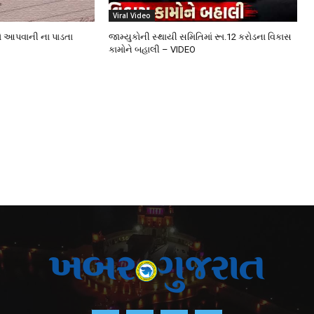
Viral Video
ો આપવાની ના પાડતા
જામ્યુકોની સ્થાયી સમિતિમાં રૂા.12 કરોડના વિકાસ
કામોને બહાલી – VIDEO