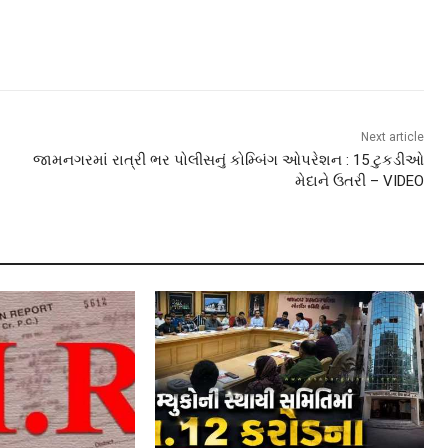
Next article
જામનગરમાં રાત્રી ભર પોલીસનું કોમ્બિંગ ઓપરેશન : 15 ટુકડીઓ
મેદાને ઉતરી – VIDEO