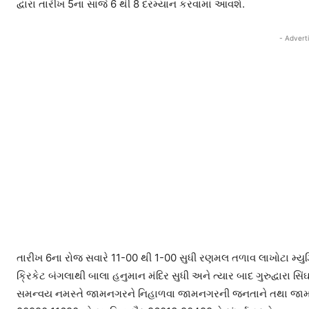
દ્વારા તારીખ 5ના સાંજે 6 થી 8 દરમ્યાન કરવામાં આવશે.
- Advert
તારીખ 6ના રોજ સવારે 11-00 થી 1-00 સુધી રણમલ તળાવ લાખોટા મ્યુઝિ
ક્રિકેટ બંગલાથી બાલા હનુમાન મંદિર સુધી અને ત્યાર બાદ ગુરુદ્વારા
સમન્વય નમસ્તે જામનગરને નિહાળવા જામનગરની જનતાને તથા જામનગ