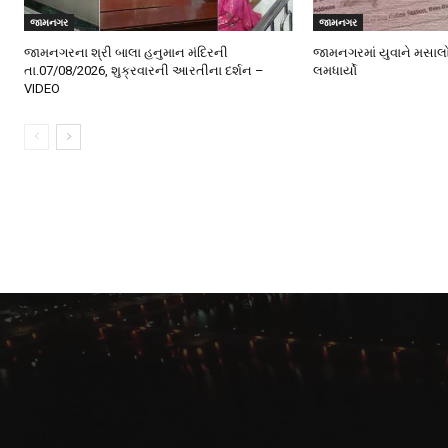
જામનગર
જામનગર
જામનગરના શ્રી બાલા હનુમાન મંદિરની
જામનગરમાં યુવાને મસાલ
તા.07/08/2026, શુક્રવારની આરતીના દર્શન –
લમધાર્યો
VIDEO