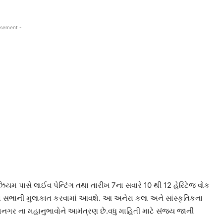
isement -
યમ પાસે લાઈવ પેન્ટિંગ તથા તારીખ 7ના સવારે 10 થી 12 હેરિટેજ વોક
 સિંઘ સભાની મુલાકાત કરવામાં આવશે. આ અનેરા કલા અને સાંસ્કૃતિકના
ર ના મહાનુભાવોને આમંત્રણ છે.વધુ માહિતી માટે સંજય જાની