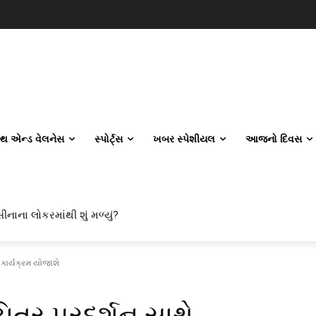
લ્થ એન્ડ વેલનેસ
સ્પોર્ટ્સ
ખબર સ્પેશીયલ
આજનો દિવસ
ીનાના લોકરમાંથી શું મળ્યું?
વિલ એન્જિનિયરિંગ કેમ પસંદ કરી રહ્યા છે? IITનો ટ્રેન્ડ બદલાઈ ગયો છે
 કાર્યક્રમ યોજાશે
ત્ર પ્રદર્શન સાથે