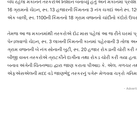
બંધ રહેલા મકાનને તસ્કરોએ નિશાન બનાવ્યું હતું અને મકાનમાં પ્રવેશ
16 ગ્રામનો ચેઇન, રૂા. 13 હજારની કિંમતના 3 નંગ ચગદાં અને રૂા. 12
એક બાલી, રૂા. 1100ની કિંમતનો 18 ગ્રામ વજનનો ચાંદીનો કંદોરો ઉપ
તેમજ આ જ મકાનમાંથી તસ્કરોએ દોઢ માસ પહેલાં આ જ રીતે ઘરમાં પ્
પેન્ડલવાળો ચેઇન, રૂા. 3 લાખની કિંમતની કાનમાં પહેરવાની 3 તોલા અ
ગ્રામ વજનની બે નંગ સોનાની બુટી, રૂા. 20 હજાર રોકડાની ચોરી ક
બીજી વખત તસ્કરોએ ત્રાટકીને દાગીના તથા રોકડ ચોરી કરી ગયા હતા.
બનાવ અંગેની ચિંતનભાઇ દ્વારા જાણ કરાતા પીઆઇ કે. એલ. ગળચર તથા 
એફએસએલની મદદ વડે જાણભેદુ તસ્કરનું પગેરૂ મેળવવા ચક્રો ગતિમાન
- Advert