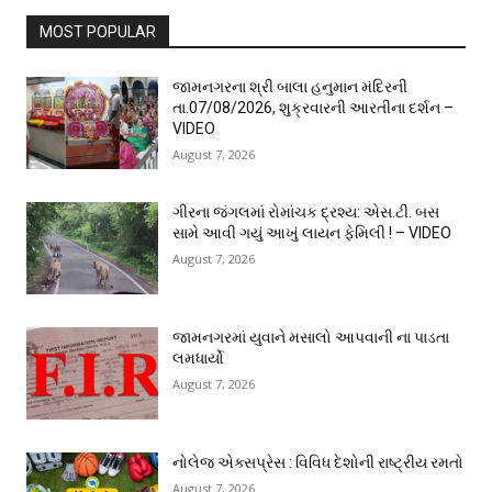
MOST POPULAR
જામનગરના શ્રી બાલા હનુમાન મંદિરની
તા.07/08/2026, શુક્રવારની આરતીના દર્શન –
VIDEO
August 7, 2026
ગીરના જંગલમાં રોમાંચક દ્રશ્ય: એસ.ટી. બસ
સામે આવી ગયું આખું લાયન ફેમિલી ! – VIDEO
August 7, 2026
જામનગરમાં યુવાને મસાલો આપવાની ના પાડતા
લમધાર્યો
August 7, 2026
નોલેજ એક્સપ્રેસ : વિવિધ દેશોની રાષ્ટ્રીય રમતો
August 7, 2026