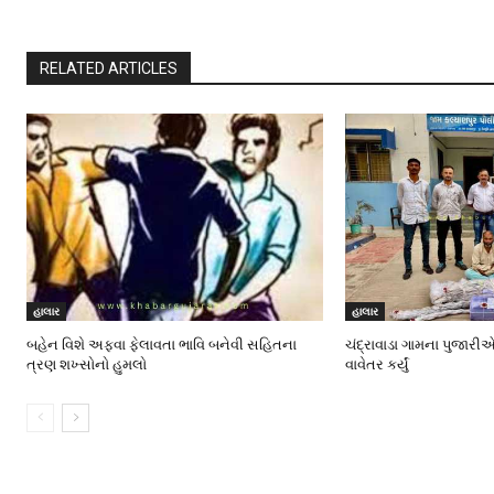
RELATED ARTICLES
હાલાર
હાલાર
બહેન વિશે અફવા ફેલાવતા ભાવિ બનેવી સહિતના
ચંદ્રાવાડા ગામના પુજારીએ
ત્રણ શખ્સોનો હુમલો
વાવેતર કર્યું