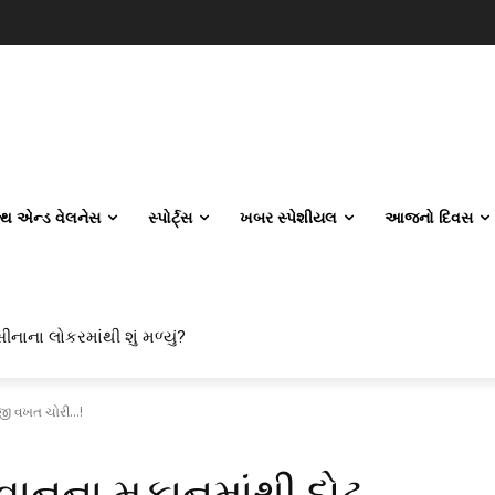
લ્થ એન્ડ વેલનેસ
સ્પોર્ટ્સ
ખબર સ્પેશીયલ
આજનો દિવસ
ીનાના લોકરમાંથી શું મળ્યું?
ી વખત ચોરી...!
વાનના મકાનમાંથી દોઢ