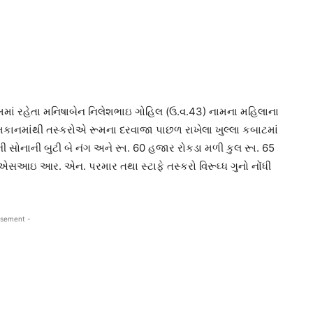
ાં રહેતા મનિષાબેન નિલેશભાઇ ગોહિલ (ઉ.વ.43) નામના મહિલાના
 મકાનમાંથી તસ્કરોએ રૂમના દરવાજા પાછળ રાખેલા ખુલ્લા કબાટમાં
ની સોનાની બુટી બે નંગ અને રૂા. 60 હજાર રોકડા મળી કુલ રૂા. 65
સઆઇ આર. એન. પરમાર તથા સ્ટાફે તસ્કરો વિરૂઘ્ધ ગુનો નોંધી
isement -