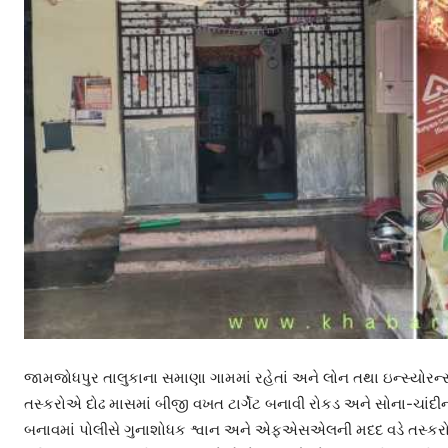
જામજોધપુર તાલુકાના સમાણા ગામમાં રહેતાં અને લોન તથા ઇન્સ્યોરન્
તસ્કરોએ દોઢ માસમાં બીજી વખત ટાર્ગેટ બનાવી રોકડ અને સોના-ચાંદી
બનાવમાં પોલીસે ગુનાશોધક શ્વાન અને એફએસએલની મદદ વડે તસ્કરોનું