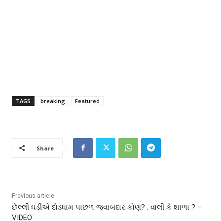
TAGS
breaking
Featured
Share
Previous article
છેલ્લી ઘડીએ દોડધામ પાછળ જવાબદાર કોણ? : વાલી કે શાળા ? –
VIDEO