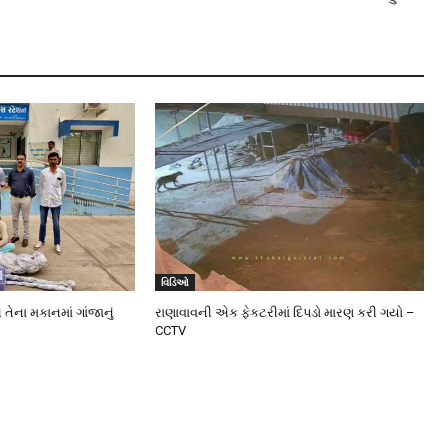
વિડિઓ
 તેના મકાનમાં ગાંજાનું
રાણાવાવની એક ફેકટરીમાં દિપડો મારણ કરી ગયો –
CCTV