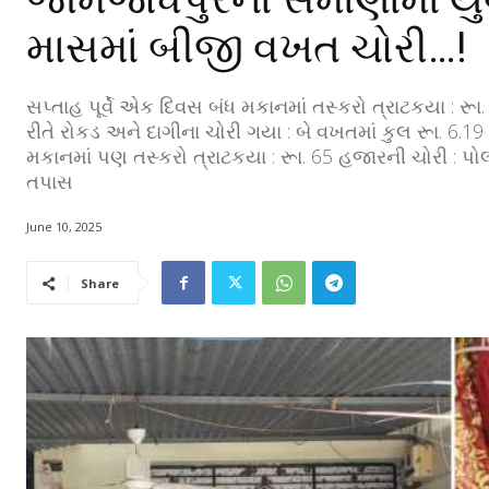
માસમાં બીજી વખત ચોરી…!
સપ્તાહ પૂર્વે એક દિવસ બંધ મકાનમાં તસ્કરો ત્રાટકયા :
રીતે રોકડ અને દાગીના ચોરી ગયા : બે વખતમાં કુલ રૂા. 6.
મકાનમાં પણ તસ્કરો ત્રાટકયા : રૂા. 65 હજારની ચોરી :
તપાસ
June 10, 2025
Share