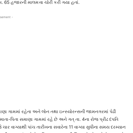
 65 હજારની માલમત્તા ચોરી કરી ગયા હતાં.
isement -
ા ગામમાં રહેતા અને લોન તથા ઇન્સ્યોરન્સની જામનગરમાં પેઢી
ા-પિતા સમાણા ગામમાં રહે છે અને ગત્ તા. 4ના રોજ પ્રૌઢ દંપતિ
ે ચાર વાગ્યાથી પાંચ તારીખના સવારેના 11 વાગ્યા સુધીના સમય દરમ્યાન