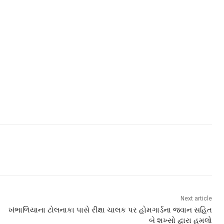
Next article
ખંભાળિયાના ટોલનાકા પાસે રીક્ષા ચાલક પર હોમગાર્ડના જવાન સહિત
બે શખ્સો દ્વારા હુમલો