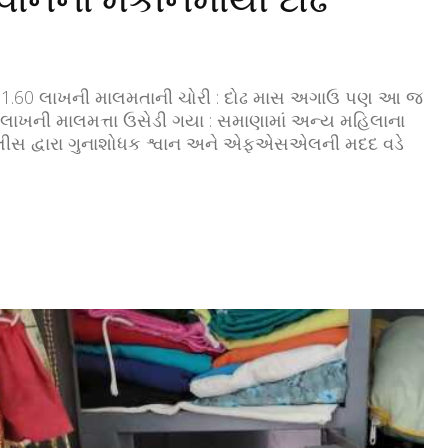
 રૂા. 1.60 લાખની માલમતાની ચોરી : દોઢ માસ અગાઉ પણ આ જ
19 લાખની માલમત્તા ઉસેડી ગયા : સમાણામાં અન્ય મહિલાના
 પોલીસ દ્વારા ગુનાશોધક શ્વાન અને એફએસએલની મદદ વડે