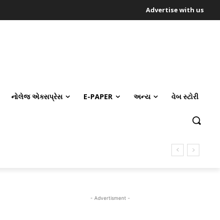
Advertise with us
નોલેજ એક્સપ્રેસ
E-PAPER
અન્ય
વેબ સ્ટોરી
- Advertisment -