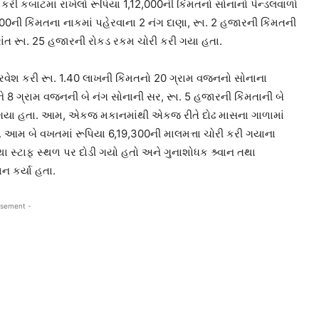
 કરી કબાટમાં રાખેલો રૂપિયા 1,12,000ની કિંમતનો સોનાનો પેન્ડલવાળો
00ની કિંમતના નાકમાં પહેરવાના 2 નંગ દાણા, રૂા. 2 હજારની કિંમતની
રાંત રૂા. 25 હજારની રોકડ રકમ ચોરી કરી ગયા હતા.
રવેશ કરી રૂા. 1.40 લાખની કિંમતનો 20 ગ્રામ વજનનો સોનાના
ને 8 ગ્રામ વજનની બે નંગ સોનાની સર, રૂા. 5 હજારની કિંમતાની બે
રી ગયા હતા. આમ, એકજ મકાનમાંથી એકજ રીતે દોઢ માસના ગાળામાં
 આમ બે વખતમાં રૂપિયા 6,19,300ની માલમત્તા ચોરી કરી ગયાના
સ્ટાફ સ્થળ પર દોડી ગયો હતો અને ગુનાશોધક શ્ર્વાન તથા
 કર્યા હતા.
isement -