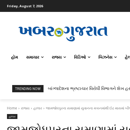
Friday, August 7, 2026
હોમ
સમાચાર
રાજ્ય
વિડિઓ
બિઝનેસ
હે
બાંગ્લાદેશના ભ્રષ્ટાચાર વિરોધી વિભાગને શેખ હસ
TRENDING NOW
Home
રાજ્ય
હાલાર
જામજોધપુરના સમાણામાં યુવાનના મકાનમાંથી દોઢ માસમાં બીજ
હાલાર
જામજોધપુરના સમાણામાં યુ