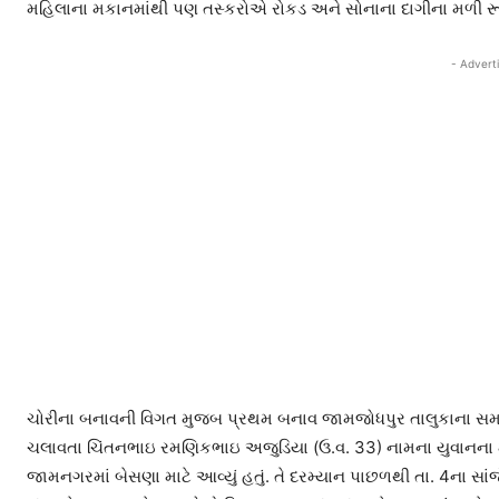
મહિલાના મકાનમાંથી પણ તસ્કરોએ રોકડ અને સોનાના દાગીના મળી રૂા.
- Advert
ચોરીના બનાવની વિગત મુજબ પ્રથમ બનાવ જામજોધપુર તાલુકાના સમાણ
ચલાવતા ચિંતનભાઇ રમણિકભાઇ અજુડિયા (ઉ.વ. 33) નામના યુવાનના માત
જામનગરમાં બેસણા માટે આવ્યું હતું. તે દરમ્યાન પાછળથી તા. 4ના સાંજ