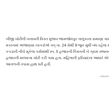
બીજી ચોરીની બનાવની વિગત મુજબ જામજોધપુર તાલુકાના સમાણા ગામમ
મકાનમાં અજાણ્યા તસ્કરોએ ગત્ તા. 24 મેથી 9 જુન સુધી બંધ રહેલા
કપડાંની નીચે મૂકેલા પર્સમાંથી રૂા. 5 હજારની કિંમતની બે ગ્રામ વજન
હજારની માલમત્તા ચોરી કરી ગયા હતા. મહિલાની ફરિયાદના આધારે એએ
આગળની તપાસ હાથ ધરી હતી.
- Advert