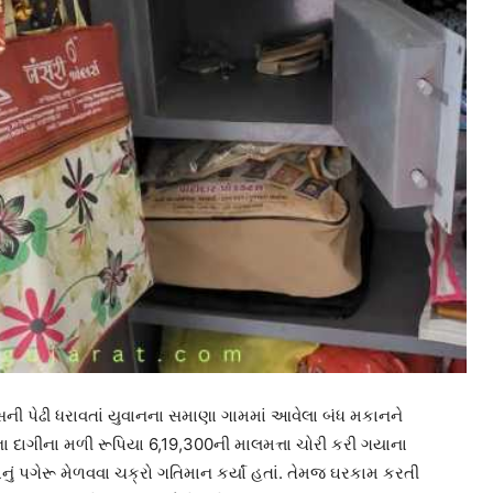
સની પેઢી ધરાવતાં યુવાનના સમાણા ગામમાં આવેલા બંધ મકાનને
ના દાગીના મળી રૂપિયા 6,19,300ની માલમત્તા ચોરી કરી ગયાના
 પગેરૂ મેળવવા ચક્રો ગતિમાન કર્યાં હતાં. તેમજ ઘરકામ કરતી