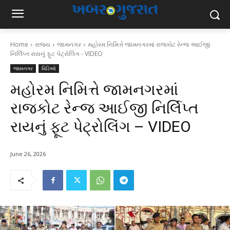
Home
રાજ્ય
જામનગર
મહોરમ નિમિત્તે જામનગરમાં રાજકોટ રેન્જ આઈજી
નિર્લિપ્ત રાયનું ફૂટ પેટ્રોલિંગ - VIDEO
જામનગર
વિડિઓ
મહોરમ નિમિત્તે જામનગરમાં
રાજકોટ રેન્જ આઈજી નિર્લિપ્ત
રાયનું ફૂટ પેટ્રોલિંગ – VIDEO
June 26, 2026