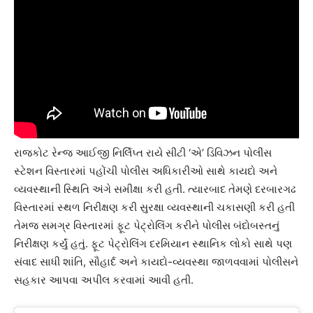
રાજકોટ રેન્જ આઈજી નિર્લિપ્ત રાયે સીટી ‘એ’ ડિવિઝન પોલીસ
સ્ટેશન વિસ્તારમાં પહોંચી પોલીસ અધિકારીઓ સાથે કાયદો અને
વ્યવસ્થાની સ્થિતિ અંગે સમીક્ષા કરી હતી. ત્યારબાદ તેમણે દરબારગઢ
વિસ્તારમાં સ્થળ નિરીક્ષણ કરી સુરક્ષા વ્યવસ્થાની ચકાસણી કરી હતી
તેમજ સમગ્ર વિસ્તારમાં ફૂટ પેટ્રોલિંગ કરીને પોલીસ બંદોબસ્તનું
નિરીક્ષણ કર્યું હતું. ફૂટ પેટ્રોલિંગ દરમિયાન સ્થાનિક લોકો સાથે પણ
સંવાદ સાધી શાંતિ, સૌહાર્દ અને કાયદો-વ્યવસ્થા જાળવવામાં પોલીસને
સહકાર આપવા અપીલ કરવામાં આવી હતી.