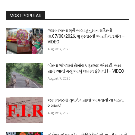
MOST POPULAR
જામનગરના શ્રી બાલા હનુમાન મંદિરની
તા.07/08/2026, શુક્રવારની આરતીના દર્શન –
VIDEO
August 7, 2026
ગીરના જંગલમાં રોમાંચક દ્રશ્ય: એસ.ટી. બસ
સામે આવી ગયું આખું લાયન ફેમિલી ! – VIDEO
August 7, 2026
જામનગરમાં યુવાને મસાલો આપવાની ના પાડતા
લમધાર્યો
August 7, 2026