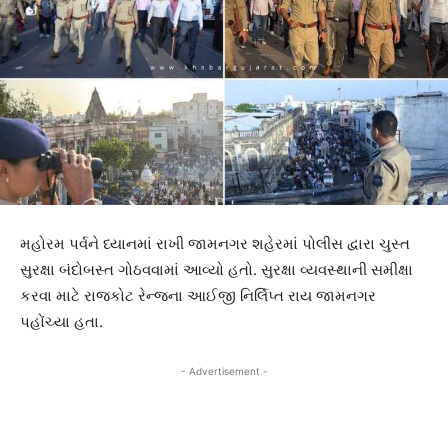
મહોરમ પર્વને ધ્યાનમાં રાખી જામનગર શહેરમાં પોલીસ દ્વારા ચુસ્ત
સુરક્ષા બંદોબસ્ત ગોઠવવામાં આવ્યો હતો. સુરક્ષા વ્યવસ્થાની સમીક્ષા
કરવા માટે રાજકોટ રેન્જના આઈજી નિર્લિપ્ત રાય જામનગર
પહોંચ્યા હતા.
- Advertisement -