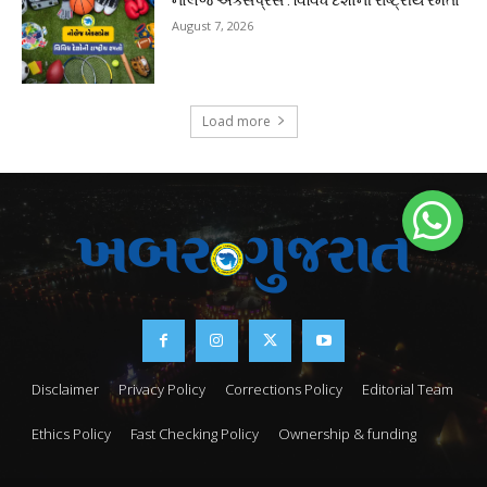
નોલેજ એક્સપ્રેસ : વિવિધ દેશોની રાષ્ટ્રીય રમતો
August 7, 2026
Load more
Disclaimer
Privacy Policy
Corrections Policy
Editorial Team
Ethics Policy
Fast Checking Policy
Ownership & funding