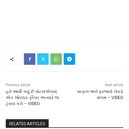
Previous article
Next article
હવે આવી ગયું છે વોટસએપમાં
માતૃત્વ અને ફરજનો બેવડો
એક જોરદાર ફીચર અત્યારે જ
સંગમ – VIDEO
ટ્રાય કરો – VIDEO
RELATED ARTICLES