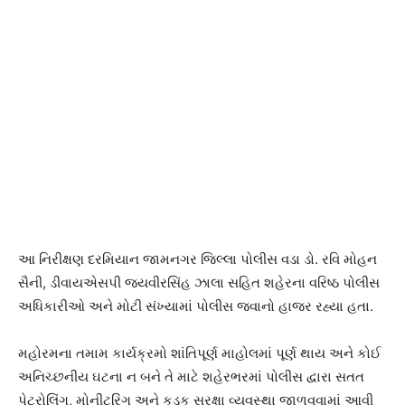
આ નિરીક્ષણ દરમિયાન જામનગર જિલ્લા પોલીસ વડા ડો. રવિ મોહન
સૈની, ડીવાયએસપી જયવીરસિંહ ઝાલા સહિત શહેરના વરિષ્ઠ પોલીસ
અધિકારીઓ અને મોટી સંખ્યામાં પોલીસ જવાનો હાજર રહ્યા હતા.
મહોરમના તમામ કાર્યક્રમો શાંતિપૂર્ણ માહોલમાં પૂર્ણ થાય અને કોઈ
અનિચ્છનીય ઘટના ન બને તે માટે શહેરભરમાં પોલીસ દ્વારા સતત
પેટ્રોલિંગ, મોનીટરિંગ અને કડક સુરક્ષા વ્યવસ્થા જાળવવામાં આવી