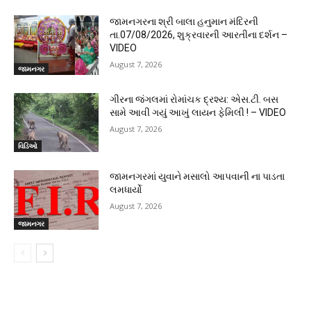
જામનગરના શ્રી બાલા હનુમાન મંદિરની
તા.07/08/2026, શુક્રવારની આરતીના દર્શન –
VIDEO
August 7, 2026
જામનગર
ગીરના જંગલમાં રોમાંચક દ્રશ્ય: એસ.ટી. બસ
સામે આવી ગયું આખું લાયન ફેમિલી ! – VIDEO
August 7, 2026
વિડિઓ
જામનગરમાં યુવાને મસાલો આપવાની ના પાડતા
લમધાર્યો
August 7, 2026
જામનગર