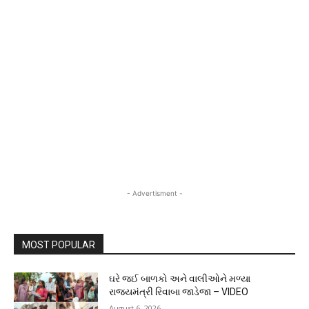
- Advertisment -
MOST POPULAR
ઘરે જઈ બાળકો અને વાલીઓને મળ્યા
રાજ્યમંત્રી રિવાબા જાડેજા – VIDEO
August 6, 2026