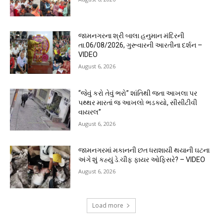
જામનગરના શ્રી બાલા હનુમાન મંદિરની
તા.06/08/2026, ગુરૂવારની આરતીના દર્શન –
VIDEO
August 6, 2026
“જેવું કરો તેવું ભરો” શાંતિથી જતા આખલા પર
પથ્થર મારતાં જ આખલો ભડક્યો, સીસીટીવી
વાયરલ”
August 6, 2026
જામનગરમાં મકાનની છત ધરાશાયી થયાની ઘટના
અંગે શું કહ્યું ડે.ચીફ ફાયર ઓફિસરે? – VIDEO
August 6, 2026
Load more