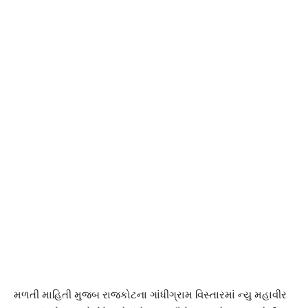
મળતી માહિતી મુજબ રાજકોટના ગાંધીગ્રામ વિસ્તારમાં ન્યુ મહાવીર