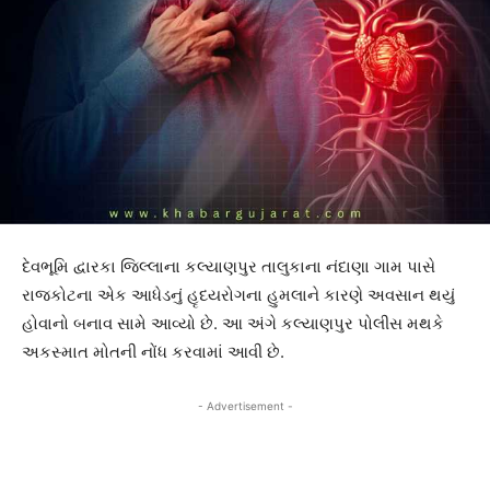
દેવભૂમિ દ્વારકા જિલ્લાના કલ્યાણપુર તાલુકાના નંદાણા ગામ પાસે
રાજકોટના એક આધેડનું હૃદયરોગના હુમલાને કારણે અવસાન થયું
હોવાનો બનાવ સામે આવ્યો છે. આ અંગે કલ્યાણપુર પોલીસ મથકે
અકસ્માત મોતની નોંધ કરવામાં આવી છે.
- Advertisement -