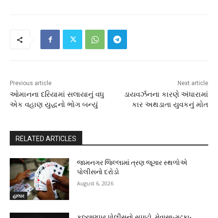
Previous article
Next article
ઓમાનના દરિયામાં સલાયાનું વધુ
ડાયવર્ઝનના કારણે અંધારામાં
એક વહાણ યુદ્ધનો ભોગ બન્યું
કાર અથડાતા યુવકનું મોત
RELATED ARTICLES
જામનગર જિલ્લામાં ત્રણ જૂગાર સ્થળોએ
પોલીસનો દરોડો
August 6, 2026
હાલાર
કલ્યાણપુર પોલીસનો સપાટો, મેવાસા-ગઢકા-