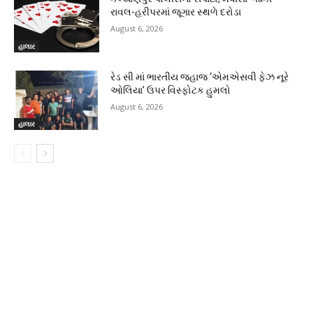
રાવલ-હરીપરમાં જૂગાર સ્થળે દરોડા
August 6, 2026
હાલાર
રેડ સી માં ભારતીય જહાજ ‘એમએસવી ફેઝ નૂરે
ઓલિયા’ ઉપર વિસ્ફોટક હુમલો
August 6, 2026
હાલાર