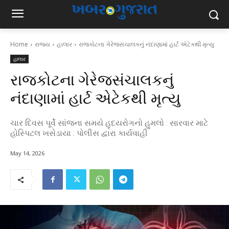
Home
રાજ્ય
હાલાર
રાજકોટના ગેરેજસંચાલકનું નંદાણામાં હાર્ટ એટેકથી મૃત્યુ
હાલાર
રાજકોટના ગેરેજસંચાલકનું
નંદાણામાં હાર્ટ એટેકથી મૃત્યુ
ચાર દિવસ પૂર્વે સાંજના સમયે હૃદયરોગનો હુમલો : સારવાર માટે
હોસ્પિટલ ખસેડાયા : પોલીસ દ્વારા કાર્યવાહી
May 14, 2026