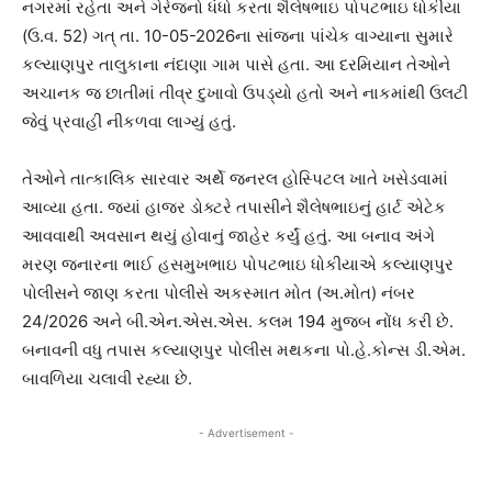
નગરમાં રહેતા અને ગેરેજનો ધંધો કરતા શૈલેષભાઇ પોપટભાઇ ધોકીયા
(ઉ.વ. 52) ગત્ તા. 10-05-2026ના સાંજના પાંચેક વાગ્યાના સુમારે
કલ્યાણપુર તાલુકાના નંદાણા ગામ પાસે હતા. આ દરમિયાન તેઓને
અચાનક જ છાતીમાં તીવ્ર દુખાવો ઉપડ્યો હતો અને નાકમાંથી ઉલટી
જેવું પ્રવાહી નીકળવા લાગ્યું હતું.
તેઓને તાત્કાલિક સારવાર અર્થે જનરલ હોસ્પિટલ ખાતે ખસેડવામાં
આવ્યા હતા. જ્યાં હાજર ડોક્ટરે તપાસીને શૈલેષભાઇનું હાર્ટ એટેક
આવવાથી અવસાન થયું હોવાનું જાહેર કર્યું હતું. આ બનાવ અંગે
મરણ જનારના ભાઈ હસમુખભાઇ પોપટભાઇ ધોકીયાએ કલ્યાણપુર
પોલીસને જાણ કરતા પોલીસે અકસ્માત મોત (અ.મોત) નંબર
24/2026 અને બી.એન.એસ.એસ. કલમ 194 મુજબ નોંધ કરી છે.
બનાવની વધુ તપાસ કલ્યાણપુર પોલીસ મથકના પો.હે.કોન્સ ડી.એમ.
બાવળિયા ચલાવી રહ્યા છે.
- Advertisement -