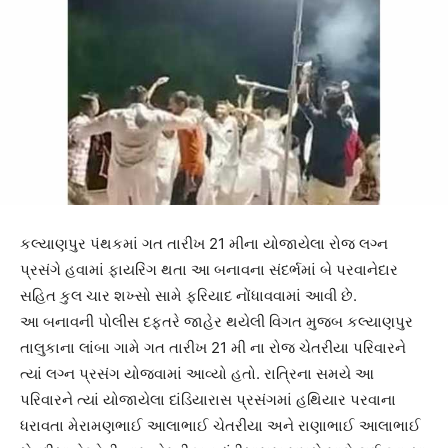
કલ્યાણપુર પંથકમાં ગત તારીખ 21 મીના યોજાયેલા રોજ લગ્ન
પ્રસંગે હવામાં ફાયરિંગ થતા આ બનાવના સંદર્ભમાં બે પરવાનેદાર
સહિત કુલ ચાર શખ્સો સામે ફરિયાદ નોંધાવવામાં આવી છે.
આ બનાવની પોલીસ દફતરે જાહેર થયેલી વિગત મુજબ કલ્યાણપુર
તાલુકાના લાંબા ગામે ગત તારીખ 21 મી ના રોજ ચેતરીયા પરિવારને
ત્યાં લગ્ન પ્રસંગ યોજવામાં આવ્યો હતો. રાત્રિના સમયે આ
પરિવારને ત્યાં યોજાયેલા દાંડિયારાસ પ્રસંગમાં હથિયાર પરવાના
ધરાવતા મેરામણભાઈ આલાભાઈ ચેતરીયા અને રાણાભાઈ આલાભાઈ