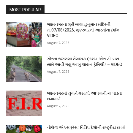
MOST POPULAR
જામનગરના શ્રી બાલા હનુમાન મંદિરની
તા.07/08/2026, શુક્રવારની આરતીના દર્શન –
VIDEO
August 7, 2026
ગીરના જંગલમાં રોમાંચક દ્રશ્ય: એસ.ટી. બસ
સામે આવી ગયું આખું લાયન ફેમિલી ! – VIDEO
August 7, 2026
જામનગરમાં યુવાને મસાલો આપવાની ના પાડતા
લમધાર્યો
August 7, 2026
નોલેજ એક્સપ્રેસ : વિવિધ દેશોની રાષ્ટ્રીય રમતો