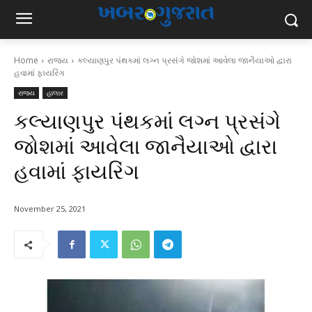
Home
રાજ્ય
કલ્યાણપુર પંથકમાં લગ્ન પ્રસંગે જોશમાં આવેલા જાનૈયાઓ દ્વારા
હવામાં ફાયરિંગ
રાજ્ય
હાલાર
કલ્યાણપુર પંથકમાં લગ્ન પ્રસંગે
જોશમાં આવેલા જાનૈયાઓ દ્વારા
હવામાં ફાયરિંગ
November 25, 2021