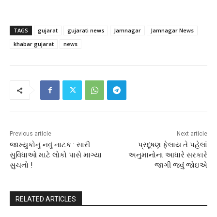
TAGS
gujarat
gujarati news
Jamnagar
Jamnagar News
khabar gujarat
news
Previous article
Next article
જામ્યુકોનું નવું નાટક : સારી
પ્રદૂષણ ફેલાય તે પહેલાં
સુવિધાઓ માટે લોકો પાસે માગ્યા
અનુમાનોના આધારે સરકારે
સુચનો !
જાગી જવું જોઇએ
RELATED ARTICLES