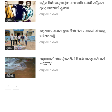
બહેન વિશે અફવા ફેલાવતા ભાવિ બનેવી સહિતના
ત્રણ શખ્સોનો હુમલો
August 7, 2026
હાલાર
ચંદ્રાવાડા ગામના પુજારીએ તેના મકાનમાં ગાંજાનું
વાવેતર કર્યું
August 7, 2026
હાલાર
રાણાવાવની એક ફેકટરીમાં દિપડો મારણ કરી ગયો
– CCTV
August 7, 2026
વિડિઓ