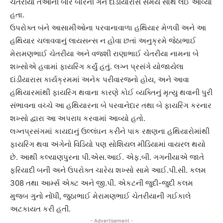
ચેતરીયા તેઓની બાર બોરની ગન દાંડીયારાસ સમયે સાથે લઈ આવ્યા
હતા.
ઉપરોક્ત બંને આસામીઓના પરવાનાવાળા હથિયાર મેળવી અને આ
હથિયાર ચલાવવાનું લાયસન્સ ન હોવા છતાં અનુક્રમે જેઠાભાઈ
મેરામણભાઈ ચેતરીયા અને વજશી રાણાભાઈ ચેતરીયા નામના બે
શખ્સોએ હવામાં ફાયરિંગ કર્યું હતું. લગ્ન પ્રસંગે યોજાયેલા
દાંડીયારાસ કાર્યક્રમમાં અનેક પરીવારજનો હોય, અને આવા
હથિયારમાંથી ફાયરિંગ થવાના કારણે કોઈ વ્યક્તિનું મૃત્યુ થવાની પુરી
સંભાવના વચ્ચે આ હથિયારના બે પરવાનેદાર તથા બે ફાયરિંગ કરનાર
શખ્સો દ્વારા આ અપરાધ કરવામાં આવ્યો હતો.
લગ્નપ્રસંગમાં કાયદાનું ઉલ્લંઘન કરીને પાક રક્ષણના હથિયારોમાંથી
ફાયરિંગ થવા અંગેનો વિડિયો પણ સોશિયલ મીડિયામાં વાયરલ થયો
છે. આથી કલ્યાણપુરના પી.એસ.આઈ. એફ.બી. ગગનીયાએ જાતે
ફરિયાદી બની અને ઉપરોક્ત ચારેય શખ્સો સામે આઈ.પી.સી. કલમ
308 તથા આર્મ્સ એક્ટ અને જી.પી. એકટની જુદી-જુદી કલમ
મુજબ ગુનો નોંધી, જુઠાભાઈ મેરામણભાઈ ચેતરીયાની ગઈકાલે
અટકાયત કરી હતી.
- Advertisement -