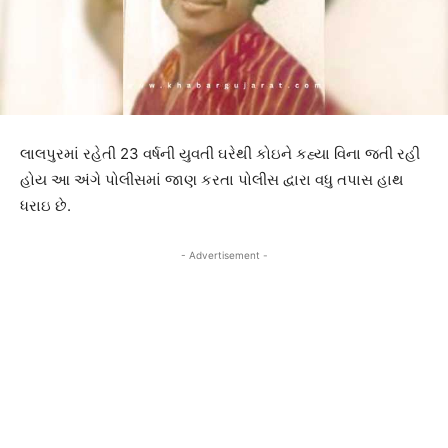
લાલપુરમાં રહેતી 23 વર્ષની યુવતી ઘરેથી કોઇને કહ્યા વિના જતી રહી
હોય આ અંગે પોલીસમાં જાણ કરતા પોલીસ દ્વારા વધુ તપાસ હાથ
ધરાઇ છે.
- Advertisement -