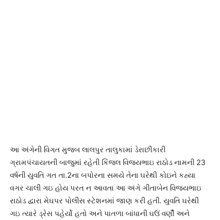
આ અંગેની વિગત મુજબ લાલપુર તાલુકામાં ડેરાછીકારી
ગ્રામપંચાયતની બાજુમાં રહેતી કિંજલ વિજયભાઇ રાઠોડ નામની 23
વર્ષની યુવતિ ગત તા.2ના બપોરના સમયે તેના ઘરેથી કોઇને કહ્યા
વગર ચાલી ગઇ હોય પરત ન આવતા આ અંગે ગીતાબેન વિજયભાઇ
રાઠોડ દ્વારા મેઘપર પોલીસ સ્ટેશનમાં જાણ કરી હતી. યુવતિ ઘરેથી
ગઇ ત્યારે ડ્રેસ પહેર્યો હતો અને પાતળા બાંધાની ઘઉં વર્ણી અને