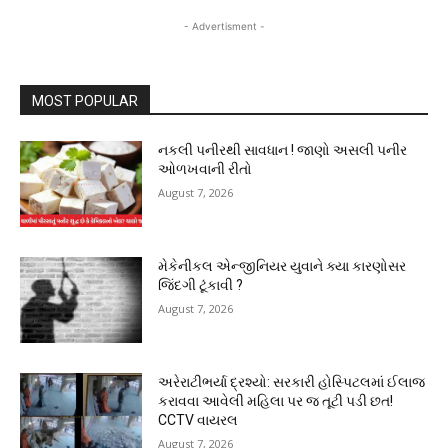
- Advertisment -
MOST POPULAR
નકલી પનીરથી સાવધાન ! જાણો અસલી પનીર
ઓળખવાની રીતો
August 7, 2026
મેકેનીકલ એન્જીનિયર યુવાને ક્યા કારણોસર
જિંદગી ટૂંકાવી ?
August 7, 2026
અરેરાટીભર્યા દ્રશ્યો: સરકારી હોસ્પિટલમાં ઈલાજ
કરાવવા આવેલી મહિલા પર જ તૂટી પડી છત!
CCTV વાયરલ
August 7, 2026