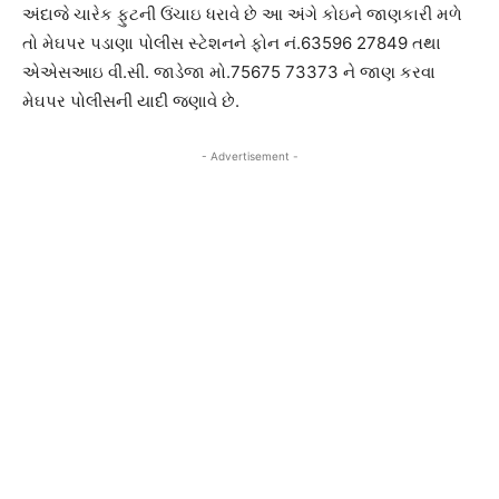
અંદાજે ચારેક ફુટની ઉંચાઇ ધરાવે છે આ અંગે કોઇને જાણકારી મળે
તો મેઘપર પડાણા પોલીસ સ્ટેશનને ફોન નં.63596 27849 તથા
એએસઆઇ વી.સી. જાડેજા મો.75675 73373 ને જાણ કરવા
મેઘપર પોલીસની યાદી જણાવે છે.
- Advertisement -