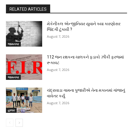
RELATED ARTICLES
મેકેનીકલ એન્જીનિયર યુવાને ક્યા કારણોસર
જિંદગી ટૂંકાવી ?
August 7, 2026
જામનગર
112 જન રક્ષકના ચાલકને ફડાકો ઝીંકી ફરજમાં
રૂકાવટ
August 7, 2026
જામનગર
ચંદ્રાવાડા ગામના પુજારીએ તેના મકાનમાં ગાંજાનું
વાવેતર કર્યું
August 7, 2026
હાલાર