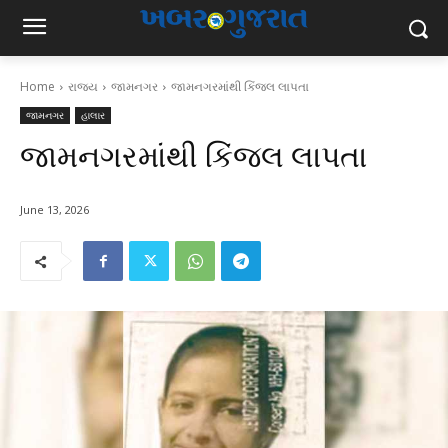
Home
રાજ્ય
જામનગર
જામનગરમાંથી કિંજલ લાપતા
જામનગર
હાલાર
જામનગરમાંથી કિંજલ લાપતા
June 13, 2026