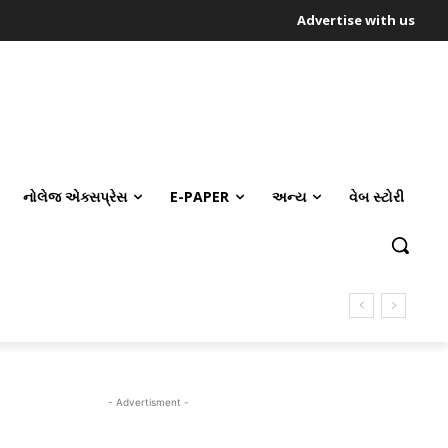
Advertise with us
નોલેજ એક્સપ્રેસ
E-PAPER
અન્ય
વેબ સ્ટોરી
- Advertisment -