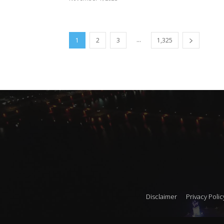
...
1
2
3
1,325
Disclaimer
Privacy Polic