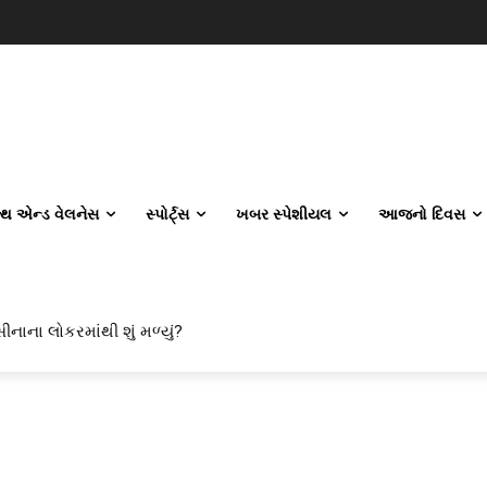
લ્થ એન્ડ વેલનેસ
સ્પોર્ટ્સ
ખબર સ્પેશીયલ
આજનો દિવસ
ીનાના લોકરમાંથી શું મળ્યું?