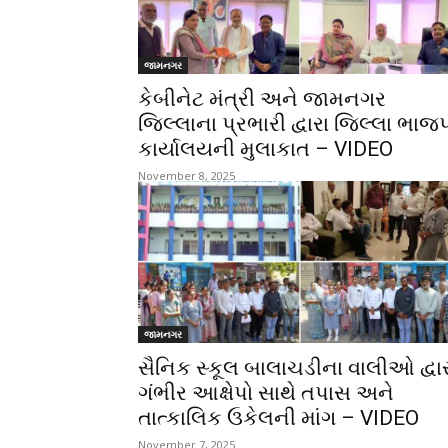
જામનગર
કેબીનેટ મંત્રી અને જામનગર
જિલ્લાના પ્રભારી દ્વારા જિલ્લા ભાજ
કાર્યાલયની મુલાકાત – VIDEO
November 8, 2025
જામનગર
સૈનિક સ્કૂલ બાલાચડીના વાલીઓ દ્વા
ગંભીર આક્ષેપો સાથે તપાસ અને
તાત્કાલિક ઉકેલની માંગ – VIDEO
November 7, 2025