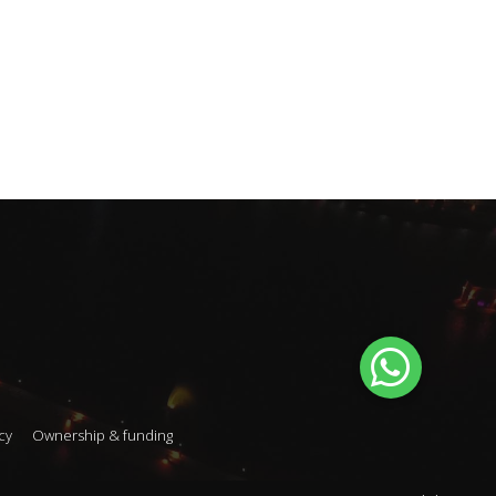
cy
Ownership & funding