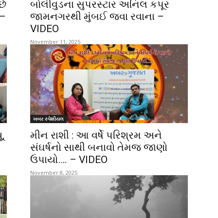
છે
બોલીવુડના સુપરસ્ટાર અનિલ કપૂર
 –
જામનગરથી મુંબઈ જવા રવાના –
VIDEO
November 11, 2025
ખબર સ્પેશીયલ
,
મીન રાશી : આ વર્ષે પરિશ્રમ અને
સંઘર્ષનો સાથી બનાવો તેમજ જાણો
ઉપાયો…. – VIDEO
November 8, 2025