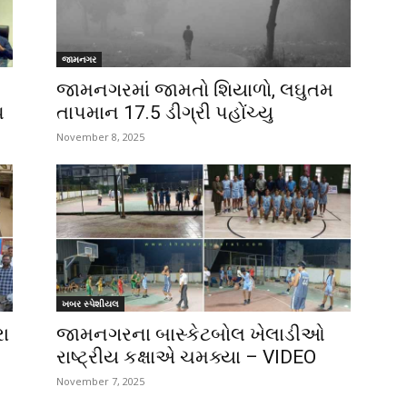
જામનગર
જામનગરમાં જામતો શિયાળો, લઘુતમ
પ
તાપમાન 17.5 ડીગ્રી પહોંચ્યુ
November 8, 2025
ખબર સ્પેશીયલ
રા
જામનગરના બાસ્કેટબોલ ખેલાડીઓ
રાષ્ટ્રીય કક્ષાએ ચમક્યા – VIDEO
November 7, 2025