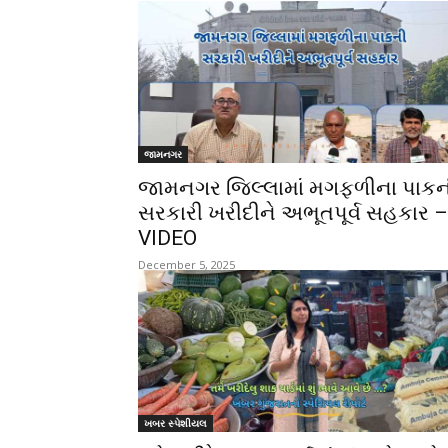
જામનગર
જામનગર જિલ્લામાં મગફળીના પાકન
સરકારી ખરીદીને અભૂતપૂર્વ સહકાર –
VIDEO
December 5, 2025
ખબર સ્પેશીયલ