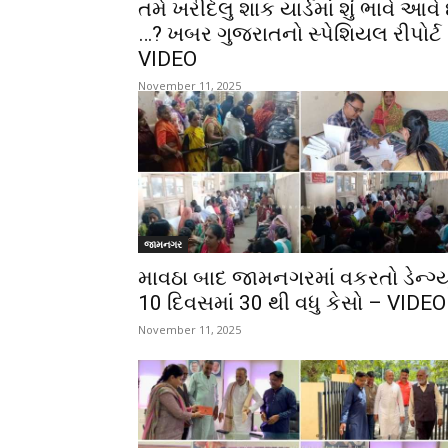
તમે ખરીદેલુ શાક યાર્ડમાં શું ભાવે આવે 
…? ખબર ગુજરાતનો સ્પેશિયલ રીપોર્ટ
VIDEO
November 11, 2025
જામનગર
માવઠા બાદ જામનગરમાં વકરતો ડેન્ગ્યૂ
10 દિવસમાં 30 થી વધુ કેસો – VIDEO
November 11, 2025