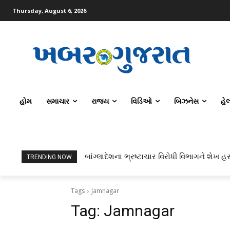
Thursday, August 6, 2026
હોમ
સમાચાર
રાજ્ય
વિડિઓ
બિઝનેસ
હે
બાંગ્લાદેશના ભ્રષ્ટાચાર વિરોધી વિભાગને શેખ હસ
TRENDING NOW
Tags
Jamnagar
Tag:
Jamnagar