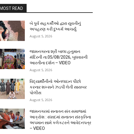
MOST READ
બે પુર્વ સહકર્મીઓ દ્વારા યુવતીનું
અપહરણ કરી દુષ્કર્મ આચર્યું
August 5, 2026
જામનગરના શ્રી બાલા હનુમાન
મંદિરની તા.05/08/2026, બુધવારની
આરતીના દર્શન – VIDEO
August 5, 2026
વિદ્યાર્થીનીનો ઓનલાઇન પીછો
કરનાર શખ્સને ઝડપી લેતી સાયબર
પોલીસ
August 5, 2026
જામનગરમાં સનાતન સંત સમાજમાં
આક્રોશ : સંસદમાં સનાતન સંસ્કૃતિના
અપમાન સામે કલેકટરને આવેદનપત્ર
– VIDEO