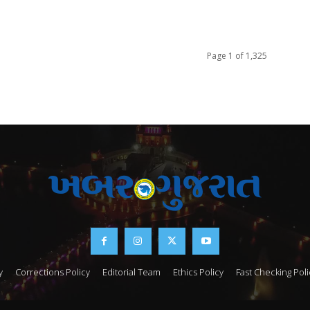
Page 1 of 1,325
y
Corrections Policy
Editorial Team
Ethics Policy
Fast Checking Poli