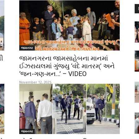
જામનગર
ી
જામનગરના જામસાહેબના માનમાં
ઈઝરાયલમાં ગુંજ્યુ ‘વંદે માતરમ્’ અને
‘જન-ગણ-મન…’ – VIDEO
November 12, 2025
જામનગર