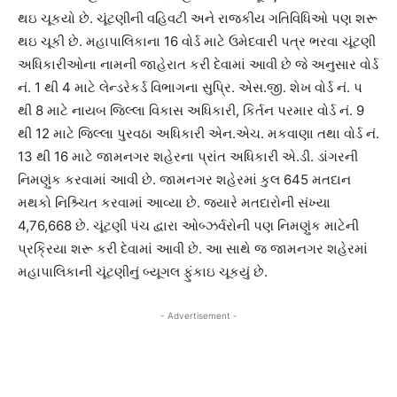
થઇ ચૂકયો છે. ચૂંટણીની વહિવટી અને રાજકીય ગતિવિધિઓ પણ શરૂ
થઇ ચૂકી છે. મહાપાલિકાના 16 વોર્ડ માટે ઉમેદવારી પત્ર ભરવા ચૂંટણી
અધિકારીઓના નામની જાહેરાત કરી દેવામાં આવી છે જે અનુસાર વોર્ડ
નં. 1 થી 4 માટે લેન્ડરેકર્ડ વિભાગના સુપ્રિ. એસ.જી. શેખ વોર્ડ નં. પ
થી 8 માટે નાયબ જિલ્લા વિકાસ અધિકારી, કિર્તન પરમાર વોર્ડ નં. 9
થી 12 માટે જિલ્લા પુરવઠા અધિકારી એન.એચ. મકવાણા તથા વોર્ડ નં.
13 થી 16 માટે જામનગર શહેરના પ્રાંત અધિકારી એ.ડી. ડાંગરની
નિમણુંક કરવામાં આવી છે. જામનગર શહેરમાં કુલ 645 મતદાન
મથકો નિશ્ર્ચિત કરવામાં આવ્યા છે. જયારે મતદારોની સંખ્યા
4,76,668 છે. ચૂંટણી પંચ દ્વારા ઓબ્ઝર્વરોની પણ નિમણુંક માટેની
પ્રક્રિયા શરૂ કરી દેવામાં આવી છે. આ સાથે જ જામનગર શહેરમાં
મહાપાલિકાની ચૂંટણીનું બ્યૂગલ ફુંકાઇ ચૂકયું છે.
- Advertisement -