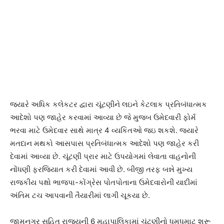
જયારે અધિક કલેકટર દ્વારા ચૂંટણીને લઇને કેટલાક પ્રતિબંધાત્મક
આદેશો પણ જાહેર કરવામાં આવ્યા છે જે મુજબ ઉમેદવારી ફોર્મ
ભરવા માટે ઉમેદવાર સાથે માત્ર 4 વ્યકિતઓ જઇ શકશે. જયારે
મતદાન મથકો આસપાસ પ્રતિબંધાત્મક આદેશો પણ જાહેર કરી
દેવામાં આવ્યા છે. ચૂંટણી પ્રાર માટે ઉપયોગમાં લેવાતા વાહનોની
નોંધણી ફરજિયાત કરી દેવામાં આવી છે. બીજી તરફ બન્ને મુખ્ય
રાજકીય પક્ષો ભાજપા-કોંગ્રેસ પોતપોતાના ઉમેદવારોની યાદીમાં
અંતિમ ટચ આપવાની તૈયારીમાં લાગી ચૂકયા છે.
જામનગર સહિત રાજયની 6 મહાપાલિકામાં ચૂંટણીનો ધમધમાટ શરૂ