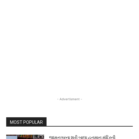
- Advertisment -
MOST POPULAR
જામનગરના શ્રી બાલા હનુમાન મંદિરની