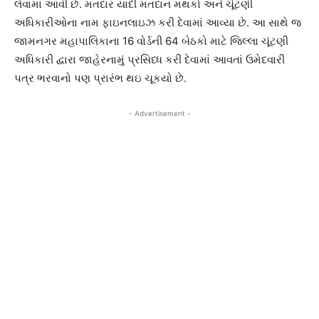
લેવામાં આવી છે. મતદાર યાદી મતદાન મથકો અને ચૂંટણી
અધિકારીઓના નામ ફાઇનલાઇઝ કરી દેવામાં આવ્યા છે. આ સાથે જ
જામનગર મહાપાલિકાના 16 વોર્ડની 64 બેઠકો માટે જિલ્લા ચૂંટણી
અધિકારી દ્વારા જાહેરનામું પ્રસિધ્ધ કરી દેવામાં આવતાં ઉમેદવારી
પત્ર ભરવાનો પણ પ્રારંભ થઇ ચૂકયો છે.
- Advertisement -