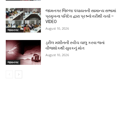
જામનગર જિલ્લા પંચાયતની સામાન્ય સભામાં
પ્રમુખના પતિદેવ દ્વારા પ્રશ્ર્નોત્તરીથી ચર્ચા –
VIDEO
August 10, 2026
જામનગર
ડ્રીલ મશીનની સ્વીચ ચાલુ કરવા જતાં
વીજશોકથી યુવકનું મોત
August 10, 2026
જામનગર