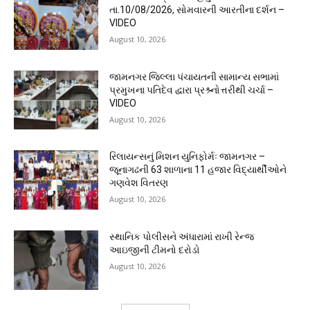
તા.10/08/2026, સોમવારની આરતીના દર્શન –
VIDEO
August 10, 2026
જામનગર જિલ્લા પંચાયતની સામાન્ય સભામાં
પ્રમુખના પતિદેવ દ્વારા પ્રશ્ર્નોત્તરીથી ચર્ચા –
VIDEO
August 10, 2026
રિલાયન્સનું મિશન યુનિફોર્મઃ જામનગર –
જૂનાગઢની 63 શાળાના 11 હજાર વિદ્યાર્થીઓને
ગણવેશ વિતરણ
August 10, 2026
સ્થાનિક પોલીસને અંધારામાં રાખી રેન્જ
આઇજીની ટીમનો દરોડો
August 10, 2026