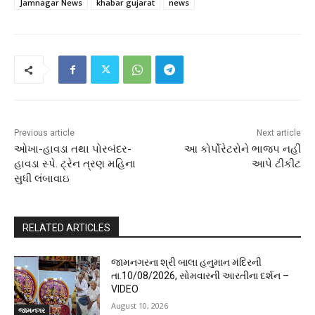
Jamnagar News
khabar gujarat
news
Previous article
Next article
ઓખા-હાવડા તથા પોરબંદર-
આ કોર્પોરેટરોને ભાજપ નહી
હાવડા સ્પે. ટ્રેન ત્રણ મહિના
આપે ટીકીટ
સુધી લંબાવાઇ
RELATED ARTICLES
જામનગરના શ્રી બાલા હનુમાન મંદિરની
તા.10/08/2026, સોમવારની આરતીના દર્શન –
VIDEO
August 10, 2026
જામનગર