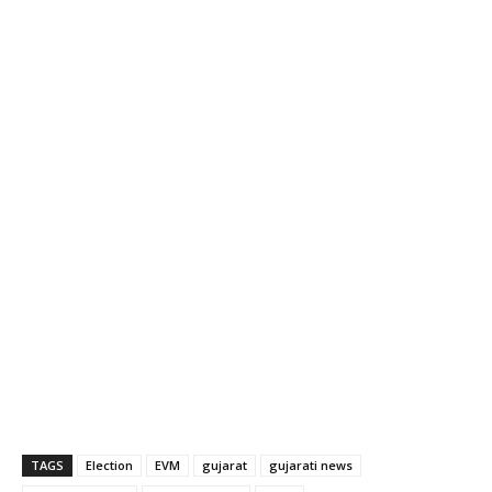
TAGS
Election
EVM
gujarat
gujarati news