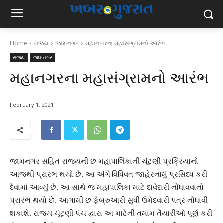
Home
રાજ્ય
જામનગર
મહાનગરના મહાસંગ્રામનો આરંભ
રાજ્ય
જામનગર
મહાનગરના મહાસંગ્રામનો આરંભ
February 1, 2021
જામનગર સહિત રાજયની છ મહાપાલિકાની ચૂંટણી પ્રક્રિયાનો
આજથી પ્રારંભ થયો છે. આ અંગે વિધિવત જાહેરનામું પ્રસિધ્ધ કરી
દેવામાં આવ્યું છે. આ સાથે જ મહાપાલિકા માટે દાવેદારી નોંધાવવાનો
પ્રારંભ થયો છે. આગામી છ ફેબ્રુઆરી સુધી ઉમેદવારી પત્ર નોંધાવી
શકાશે. રાજય ચૂંટણી પંચ દ્વારા આ માટેની તમામ તૈયારીઓ પૂર્ણ કરી