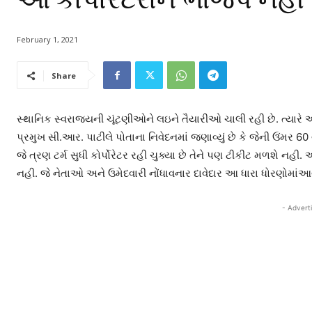
February 1, 2021
Share
સ્થાનિક સ્વરાજ્યની ચૂંટણીઓને લઇને તૈયારીઓ ચાલી રહી છે. ત્યારે 
પ્રમુખ સી.આર. પાટીલે પોતાના નિવેદનમાં જણાવ્યું છે કે જેની ઉંમર 60
જે ત્રણ ટર્મ સુધી કોર્પોરેટર રહી ચુક્યા છે તેને પણ ટીકીટ મળશ
નહી. જે નેતાઓ અને ઉમેદવારી નોંધાવનાર દાવેદાર આ ધારા ધોરણોમાંઆવ
- Advert