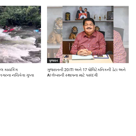
ગુજરાત
નલ કાયકિંગ
ગુજરાતની 20 ITI અને 17 પોલિટેકનિકની ડેટા અને
નગરના નચિકેતા ગુપ્તા
AI લેબ્સની સ્થાપના માટે પસંદગી