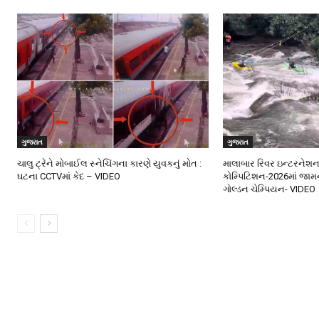
ગુજરાત
ગુજરાત
ચાલુ ટ્રેને મોબાઈલ સ્નેચિંગના કારણે યુવકનું મોત :
માલાબાર રિવર ઇન્ટરનેશ
ઘટના CCTVમાં કેદ – VIDEO
કોમ્પિટિશન-2026માં જામ
ગોલ્ડન ચેમ્પિયન- VIDEO