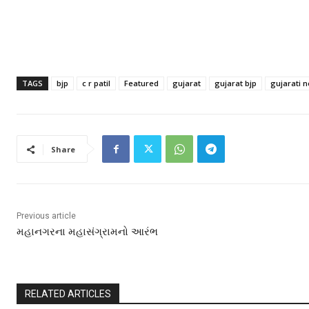
TAGS
bjp
c r patil
Featured
gujarat
gujarat bjp
gujarati 
Share
Previous article
મહાનગરના મહાસંગ્રામનો આરંભ
RELATED ARTICLES