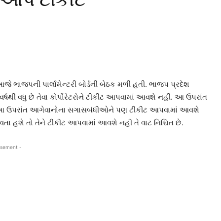
આજે ભાજપની પાર્લામેન્ટરી બોર્ડની બેઠક મળી હતી. ભાજપ પ્રદેશ
 વર્ષથી વધુ છે તેવા કોર્પોરેટરોને ટીકીટ આપવામાં આવશે નહી. આ ઉપરાંત
ે નહી. આ ઉપરાંત આગેવાનોના સગાસબંધીઓને પણ ટીકીટ આપવામાં આવશે
તા હશે તો તેને ટીકીટ આપવામાં આવશે નહી તે વાટ નિશ્ચિત છે.
isement -