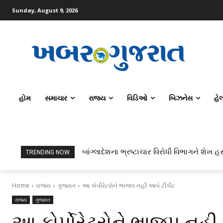
Sunday, August 9, 2026
હોમ
સમાચાર
રાજ્ય
વિડિઓ
બિઝનેસ
હે
બાંગ્લાદેશના ભ્રષ્ટાચાર વિરોધી વિભાગને શેખ હસ
TRENDING NOW
Home
રાજ્ય
ગુજરાત
આ કોર્પોરેટરોને ભાજપ નહી આપે ટીકીટ
રાજ્ય
ગુજરાત
આ કોર્પોરેટરોને ભાજપ નહી