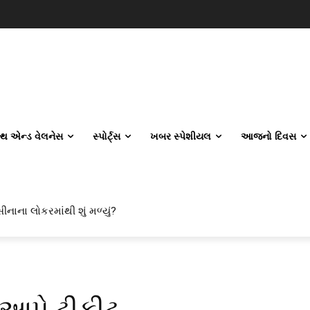
લ્થ એન્ડ વેલનેસ
સ્પોર્ટ્સ
ખબર સ્પેશીયલ
આજનો દિવસ
ીનાના લોકરમાંથી શું મળ્યું?
 આપે ટીકીટ