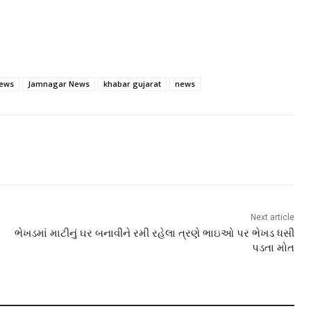
news
Jamnagar News
khabar gujarat
news
Next article
ભેખડમાં માટીનું ઘર બનાવીને રમી રહેલા ત્રણે ભાઇઓ પર ભેખડ ધસી
પડતા મોત