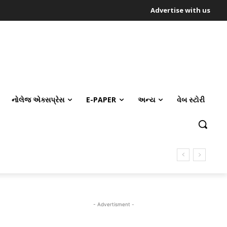
Advertise with us
નોલેજ એક્સપ્રેસ
E-PAPER
અન્ય
વેબ સ્ટોરી
- Advertisment -