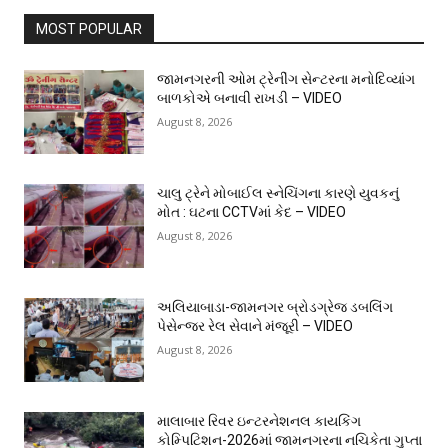
MOST POPULAR
જામનગરની ઓમ ટ્રેનીંગ સેન્ટરના મનોદિવ્યાંગ
બાળકોએ બનાવી રાખડી – VIDEO
August 8, 2026
ચાલુ ટ્રેને મોબાઈલ સ્નેચિંગના કારણે યુવકનું
મોત : ઘટના CCTVમાં કેદ – VIDEO
August 8, 2026
અલિયાબાડા-જામનગર બ્રોડગ્રેજ ડબલિંગ
પેસેન્જર રેલ સેવાને મંજૂરી – VIDEO
August 8, 2026
માલાબાર રિવર ઇન્ટરનેશનલ કાયકિંગ
કોમ્પિટિશન-2026માં જામનગરના નચિકેતા ગુપ્તા