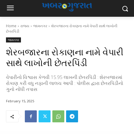
Home
રાજ્ય
જામનગર
શેરબજારના રોકાણના નામે વેપારી સાથે લાખોની
છેતરપિંડી
જામનગર
શેરબજારના રોકાણના નામે વેપારી
સાથે લાખોની છેતરપિંડી
વેપારીનો વિશ્વાસ કેળવી 15.95 લાખની છેતરપિંડી : શેરબજારમાં
રોકાણ કરી વધુ નફાની લાલચ આપી : પોલીસ દ્વારા છેતરપિંડીનો
ગુનો નોંધી તપાસ
February 15, 2025