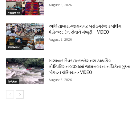
August 8, 2026
જામનગર
અલિયાબાડા-જામનગર બ્રોડગ્રેજ ડબલિંગ
પેસેન્જર રેલ સેવાને મંજૂરી – VIDEO
August 8, 2026
જામનગર
માલાબાર રિવર ઇન્ટરનેશનલ કાયકિંગ
કોમ્પિટિશન-2026માં જામનગરના નચિકેતા ગુપ્તા
ગોલ્ડન ચેમ્પિયન- VIDEO
August 8, 2026
ગુજરાત