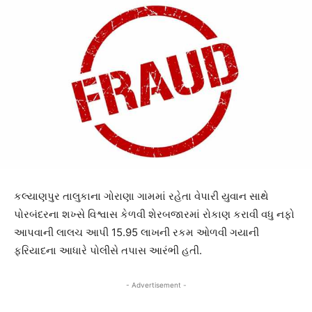
કલ્યાણપુર તાલુકાના ગોરાણા ગામમાં રહેતા વેપારી યુવાન સાથે
પોરબંદરના શખ્સે વિશ્વાસ કેળવી શેરબજારમાં રોકાણ કરાવી વધુ નફો
આપવાની લાલચ આપી 15.95 લાખની રકમ ઓળવી ગયાની
ફરિયાદના આધારે પોલીસે તપાસ આરંભી હતી.
- Advertisement -