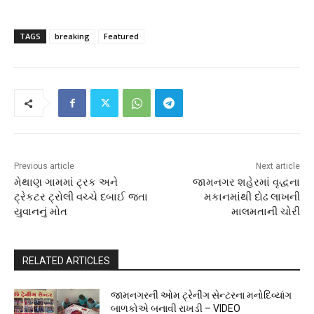
TAGS
breaking
Featured
Previous article
Next article
મેથાણ ગામમાં ટ્રક અને
જામનગર શહેરમાં વૃદ્ધના
ટ્રેકટર ટ્રોલી વચ્ચે દબાઈ જતા
મકાનમાંથી દોઢ લાખની
યુવાનનું મોત
માલમતાની ચોરી
RELATED ARTICLES
જામનગરની ઓમ ટ્રેનીંગ સેન્ટરના મનોદિવ્યાંગ
બાળકોએ બનાવી રાખડી – VIDEO