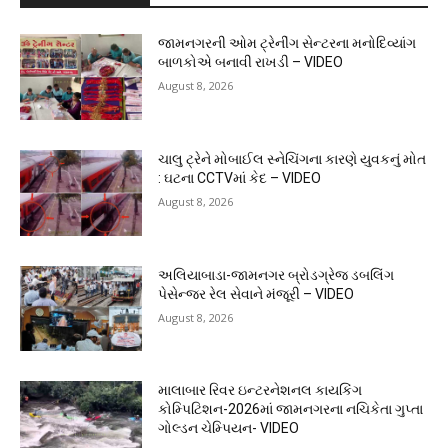
જામનગરની ઓમ ટ્રેનીંગ સેન્ટરના મનોદિવ્યાંગ
બાળકોએ બનાવી રાખડી – VIDEO
August 8, 2026
ચાલુ ટ્રેને મોબાઈલ સ્નેચિંગના કારણે યુવકનું મોત
: ઘટના CCTVમાં કેદ – VIDEO
August 8, 2026
અલિયાબાડા-જામનગર બ્રોડગ્રેજ ડબલિંગ
પેસેન્જર રેલ સેવાને મંજૂરી – VIDEO
August 8, 2026
માલાબાર રિવર ઇન્ટરનેશનલ કાયકિંગ
કોમ્પિટિશન-2026માં જામનગરના નચિકેતા ગુપ્તા
ગોલ્ડન ચેમ્પિયન- VIDEO