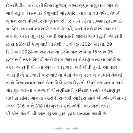
છેતરપિંડીના બનાવની વિગત મુજબ, કલ્યાણપુર તાલુકાના ગોરાણા
ગામે રહેતા કારૂભાઈ કેશુભાઈ ગોરાણીયા નામના 43 વર્ષના વેપારી
યુવાન સાથે પોરબંદર તાલુકાના સીમર ગામે રહેતા રાજશી હાદાભાઈ
ઓડેદરા નામના શખ્સએ સંપર્ક કેળવી, અને તેમને શેરબજારમાં
રોકાણ કરીને વધુ નફો કરાવી આપવાની લાલચ આપી હતી. આરોપી
દ્વારા ફરિયાદી કાળુભાઈ પાસેથી તા. 4 જૂન 2024 થી તા. 29
ડિસેમ્બર 2024 ના સમયગાળા દરમિયાન રૂપિયા 15 લાખ 95
હજારની રકમ મેળવી અને શેર બજારમાં રોકાણ કરવાના બદલે આ
રકમ આરોપી પોતાના અંગત વપરાશમાં લઈ લીધી હતી. આ પછી
આરોપીએ ફરિયાદી કારૂભાઈના પૈસા તેમને પરત ન આપીને તેમની
સાથે વિશ્વાસઘાત અને છેતરપિંડી આચરી હતી. ઉપરોક્ત બનાવ અંગે
ગોરાણા ગામના કારૂભાઈ ગોરાણીયાની ફરિયાદ પરથી કલ્યાણપુર
પોલીસે સીમર ગામના આરોપી રાજશી ઓડેદરા સામે બી.એન.એસ.ની
કલમ 316 અને 318 (4) મુજબ ગુનો નોંધી, આગળની તપાસ
પી.એસ.આઈ. વી.આર. શુક્લ દ્વારા હાથ ધરવામાં આવી છે.
- Advertisement -