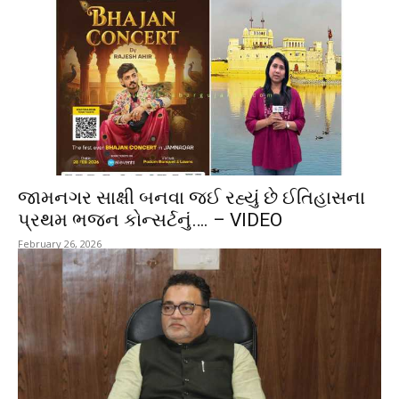
જામનગર સાક્ષી બનવા જઈ રહ્યું છે ઈતિહાસના
પ્રથમ ભજન કોન્સર્ટનું…. – VIDEO
February 26, 2026