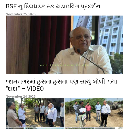
BSF નું દિલધડક સ્કાયડાઇવિંગ પ્રદર્શન
November 25, 2025
જામનગરમાં હસતા હસતા પણ સાચું બોલી ગયા
“દાદા” – VIDEO
November 24, 2025