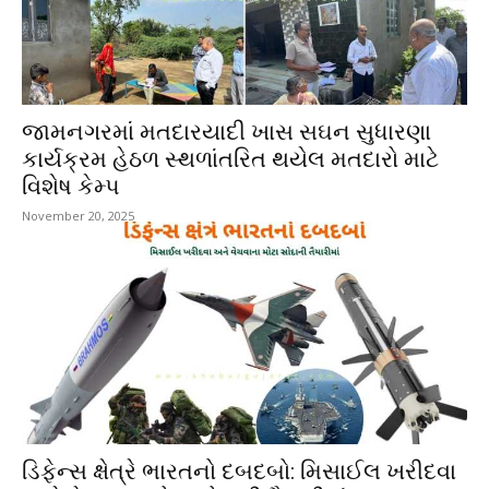
જામનગરમાં મતદારયાદી ખાસ સઘન સુધારણા
કાર્યક્રમ હેઠળ સ્થળાંતરિત થયેલ મતદારો માટે
વિશેષ કેમ્પ
November 20, 2025
ડિફેન્સ ક્ષેત્રે ભારતનો દબદબો: મિસાઈલ ખરીદવા