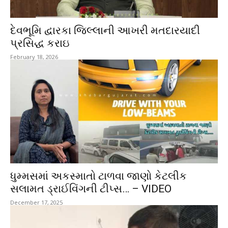
દેવભૂમિ દ્વારકા જિલ્લાની આખરી મતદારયાદી
પ્રસિદ્ધ કરાઇ
February 18, 2026
ધુમ્મસમાં અકસ્માતો ટાળવા જાણો કેટલીક
સલામત ડ્રાઈવિંગની ટીપ્સ… – VIDEO
December 17, 2025