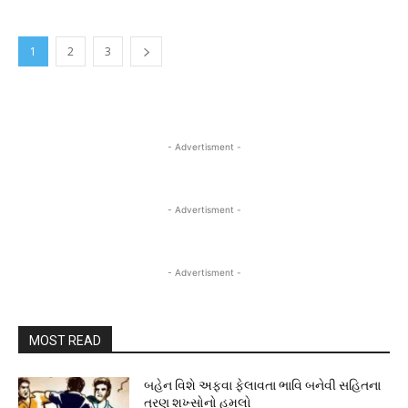
1
2
3
- Advertisment -
- Advertisment -
- Advertisment -
MOST READ
બહેન વિશે અફવા ફેલાવતા ભાવિ બનેવી સહિતના
ત્રણ શખ્સોનો હુમલો