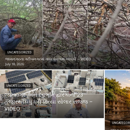
UNCATEGORIZED
જામનગરના ગરીબનગરમાં ગાય કેનલમાં ખાબકી – VIDEO
July 18, 2026
UNCATEGORIZED
જામનગર અને દેવભૂમિ દ્વારકાના 23
હજારથી વધુ ઘરો બન્યા સોલાર સજ્જ –
VIDEO
UNCATEGOR