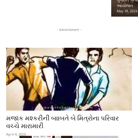
ગુજરાત પ્રવા
આયોજન
May 18, 2026
- Advertisment -
મજાક મશ્કરીની બાાબતે બે મિત્રોના પરિવાર
વચ્ચે મારામારી
April 4, 2026