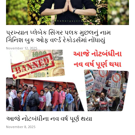
પ્રખ્યાત પ્લેબેક સિંગર પલક મુછલનું નામ
ગિનિશ બુક ઓફ વર્લ્ડ રેકોડર્સમાં નોંધાયું
November 12, 2025
આજે નોટબંધીના નવ વર્ષ પૂર્ણ થયા
November 8, 2025