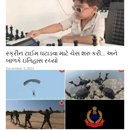
સ્ક્રીન ટાઈમ ઘટાડવા માટે ચેસ શરુ કરી… અને
બાળકે ઇતિહાસ રચ્યો
December 5, 2025