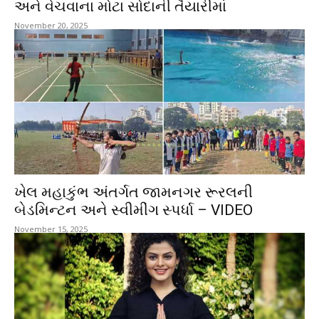
અને વેચવાના મોટા સોદાની તૈયારીમાં
November 20, 2025
ખેલ મહાકુંભ અંતર્ગત જામનગર રૂરલની
બેડમિન્ટન અને સ્વીમીંગ સ્પર્ધા – VIDEO
November 15, 2025