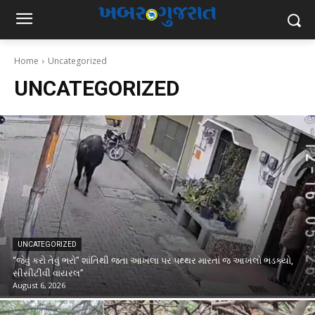
Home
Uncategorized
UNCATEGORIZED
UNCATEGORIZED
“જેવું કરો તેવું ભરો” શાંતિથી જતા આખલા પર પથ્થર મારતાં જ આખલો ભડક્યો,
સીસીટીવી વાયરલ”
August 6, 2026