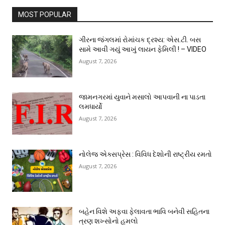
MOST POPULAR
ગીરના જંગલમાં રોમાંચક દ્રશ્ય: એસ.ટી. બસ
સામે આવી ગયું આખું લાયન ફેમિલી ! – VIDEO
August 7, 2026
જામનગરમાં યુવાને મસાલો આપવાની ના પાડતા
લમધાર્યો
August 7, 2026
નોલેજ એક્સપ્રેસ : વિવિધ દેશોની રાષ્ટ્રીય રમતો
August 7, 2026
બહેન વિશે અફવા ફેલાવતા ભાવિ બનેવી સહિતના
ત્રણ શખ્સોનો હુમલો