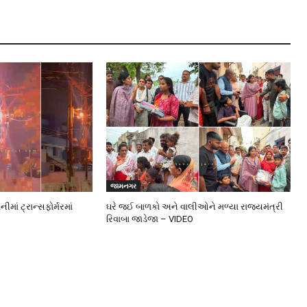
જામનગર
ાં ટ્રાન્સફોર્મરમાં
ઘરે જઈ બાળકો અને વાલીઓને મળ્યા રાજ્યમંત્રી
રિવાબા જાડેજા – VIDEO