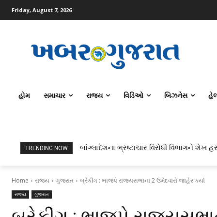
Friday, August 7, 2026
હોમ
સમાચાર
રાજ્ય
વિડિઓ
બિઝનેસ
હે
બાંગ્લાદેશના ભ્રષ્ટાચાર વિરોધી વિભાગને શેખ હસ
TRENDING NOW
Home
રાજ્ય
ગુજરાત
બ્રેકીંગ : ભાજપે રાજ્યસભાના 2 ઉમેદવારો જાહેર કર્યા
રાજ્ય
ગુજરાત
બ્રેકીંગ : ભાજપે રાજ્યસભાન