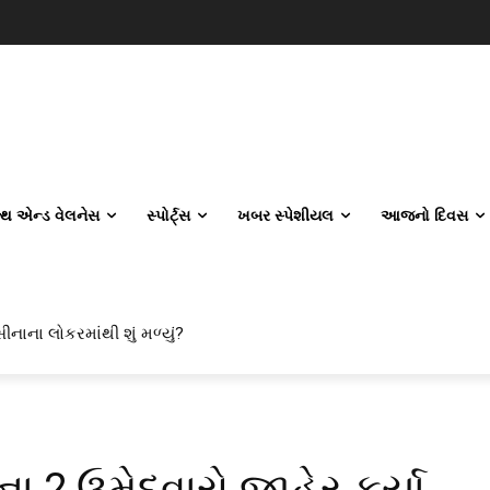
લ્થ એન્ડ વેલનેસ
સ્પોર્ટ્સ
ખબર સ્પેશીયલ
આજનો દિવસ
ીનાના લોકરમાંથી શું મળ્યું?
ા 2 ઉમેદવારો જાહેર કર્યા