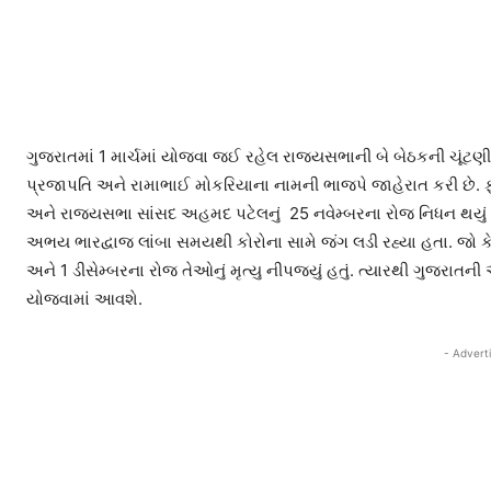
ગુજરાતમાં 1 માર્ચમાં યોજવા જઈ રહેલ રાજ્યસભાની બે બેઠકની ચૂંટણ
પ્રજાપતિ અને રામાભાઈ મોકરિયાના નામની ભાજપે જાહેરાત કરી છે. ફોર્
અને રાજ્યસભા સાંસદ અહમદ પટેલનું 25 નવેમ્બરના રોજ નિધન થયું હ
અભય ભારદ્વાજ લાંબા સમયથી કોરોના સામે જંગ લડી રહ્યા હતા. જો ક
અને 1 ડીસેમ્બરના રોજ તેઓનું મૃત્યુ નીપજ્યું હતું. ત્યારથી ગુજરાતની
યોજવામાં આવશે.
- Advert