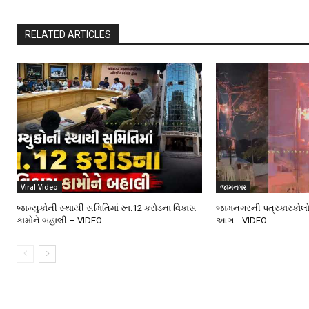
RELATED ARTICLES
Viral Video
જામનગર
જામ્યુકોની સ્થાયી સમિતિમાં રૂા.12 કરોડના વિકાસ
જામનગરની પત્રકારકોલોનીમ
કામોને બહાલી – VIDEO
આગ… VIDEO