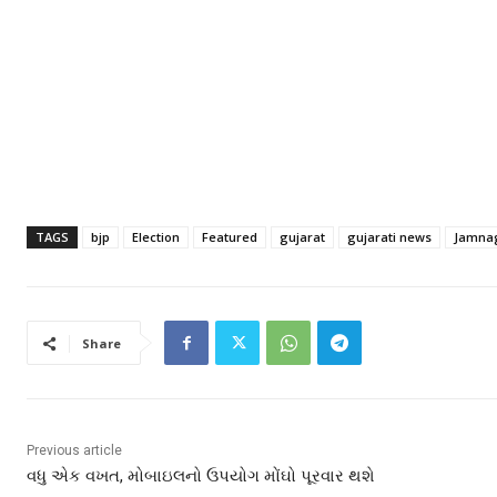
TAGS
bjp
Election
Featured
gujarat
gujarati news
Jamna
Share
Previous article
વધુ એક વખત, મોબાઇલનો ઉપયોગ મોંઘો પૂરવાર થશે