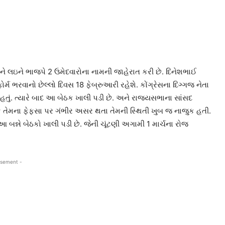
ીને લઇને ભાજપે 2 ઉમેદવારોના નામની જાહેરાત કરી છે. દિનેશભાઈ
મ ભરવાનો છેલ્લો દિવસ 18 ફેબ્રુઆરી રહેશે. કોંગ્રેસના દિગ્ગજ નેતા
તું. ત્યારે બાદ આ બેઠક ખાલી પડી છે. અને રાજ્યસભાના સાંસદ
ે તેમના ફેફસા પર ગંભીર અસર થતા તેમની સ્થિતી ખુબ જ નાજુક હતી.
 આ બન્ને બેઠકો ખાલી પડી છે. જેની ચૂંટણી અગામી 1 માર્ચના રોજ
isement -