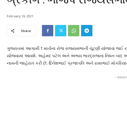
February 16, 2021
Share
ગુજરાતમાં આગામી 1 માર્ચના રોજ રાજ્યસભાની ચૂંટણી યોજાવા જઈ રહી
યોજવામાં આવશે. અહેમદ પટેલ અને અભય ભારદ્રાજના નિધન બાદ આ બે
નામની જાહેરાત કરી છે. દિનેશભાઈ પ્રજાપતિ અને રામાભાઈ મોકરિયાન
- Advert