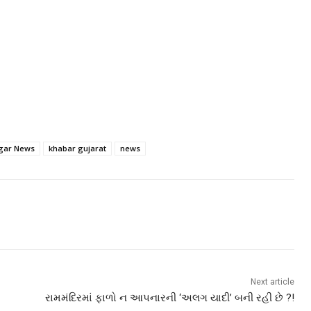
gar News
khabar gujarat
news
Next article
રામમંદિરમાં ફાળો ન આપનારની ‘અલગ યાદી’ બની રહી છે ?!