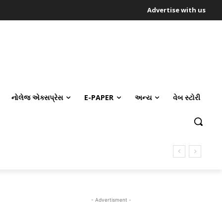
Advertise with us
નોલેજ એક્સપ્રેસ
E-PAPER
અન્ય
વેબ સ્ટોરી
- Advertisment -