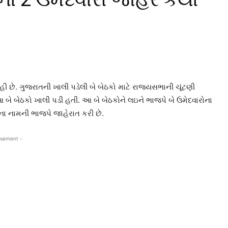
 છે. ગુજરાતની ખાલી પડેલી બે બેઠકો માટે રાજ્યસભાની ચૂંટણી
 બેઠકો ખાલી પડી હતી. આ બે બેઠકોને લઇને ભાજપે બે ઉમેદવારોના
ા નામની ભાજપે જાહેરાત કરી છે.
isement -