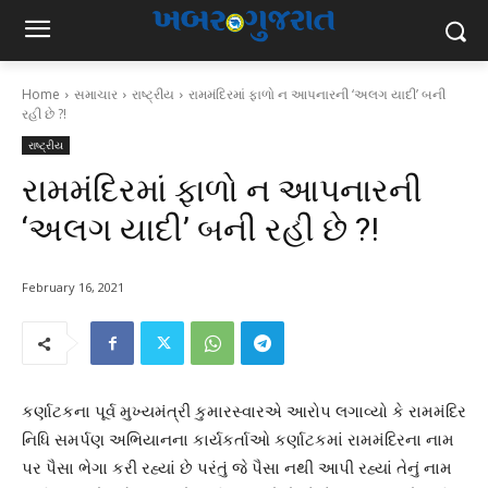
Home
સમાચાર
રાષ્ટ્રીય
રામમંદિરમાં ફાળો ન આપનારની ‘અલગ યાદી’ બની
રહી છે ?!
રાષ્ટ્રીય
રામમંદિરમાં ફાળો ન આપનારની
‘અલગ યાદી’ બની રહી છે ?!
February 16, 2021
કર્ણાટકના પૂર્વ મુખ્યમંત્રી કુમારસ્વારએ આરોપ લગાવ્યો કે રામમંદિર
નિધિ સમર્પણ અભિયાનના કાર્યકર્તાઓ કર્ણાટકમાં રામમંદિરના નામ
પર પૈસા ભેગા કરી રહ્યાં છે પરંતું જે પૈસા નથી આપી રહ્યાં તેનું નામ