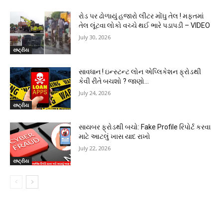
રોડ પર ઢોળાયું હજારો લીટર મોંઘુ તેલ ! મફતમાં
તેલ લૂંટવા લોકો વચ્ચે થઈ ભારે પડાપડી – VIDEO
July 30, 2026
રાષ્ટ્રીય
સાવધાન ! ઇન્સ્ટન્ટ લોન એપ્લિકેશન ફ્રોડથી
કેવી રીતે બચશો ? જાણો…
July 24, 2026
રાષ્ટ્રીય
સાયબર ફ્રોડથી બચો: Fake Profile રિપોર્ટ કરવા
માટે આટલું ખાસ યાદ રાખો
July 22, 2026
રાષ્ટ્રીય