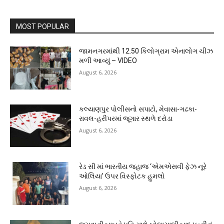
MOST POPULAR
જામનગરમાંથી 12.50 કિલોગ્રામ એનાલોગ ચીઝ
મળી આવ્યું – VIDEO
August 6, 2026
કલ્યાણપુર પોલીસનો સપાટો, મેવાસા-ગઢકા-
રાવલ-હરીપરમાં જૂગાર સ્થળે દરોડા
August 6, 2026
રેડ સી માં ભારતીય જહાજ ‘એમએસવી ફેઝ નૂરે
ઓલિયા’ ઉપર વિસ્ફોટક હુમલો
August 6, 2026