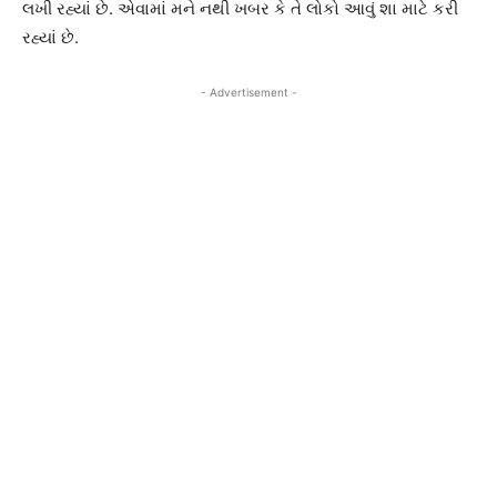
લખી રહ્યાં છે. એવામાં મને નથી ખબર કે તે લોકો આવું શા માટે કરી
રહ્યાં છે.
- Advertisement -