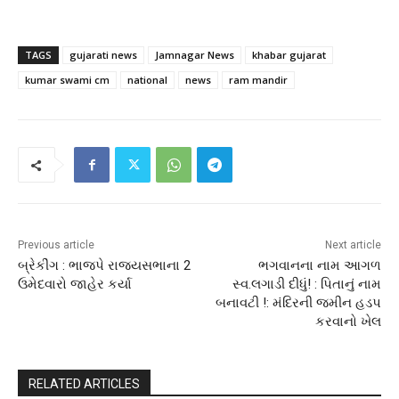
TAGS
gujarati news
Jamnagar News
khabar gujarat
kumar swami cm
national
news
ram mandir
Previous article
Next article
બ્રેકીંગ : ભાજપે રાજ્યસભાના 2
ભગવાનના નામ આગળ
ઉમેદવારો જાહેર કર્યા
સ્વ.લગાડી દીધું! : પિતાનું નામ
બનાવટી !: મંદિરની જમીન હડપ
કરવાનો ખેલ
RELATED ARTICLES