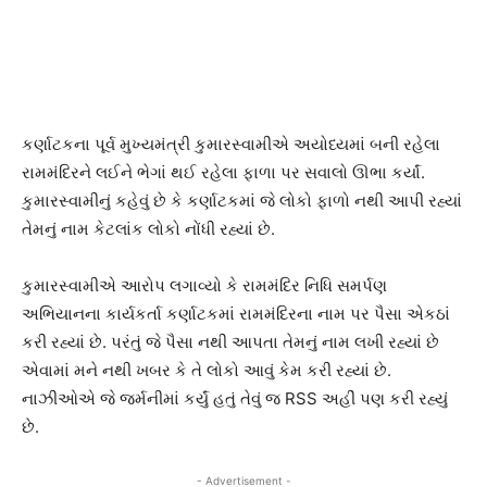
કર્ણાટકના પૂર્વ મુખ્યમંત્રી કુમારસ્વામીએ અયોધ્યમાં બની રહેલા
રામમંદિરને લઈને ભેગાં થઈ રહેલા ફાળા પર સવાલો ઊભા કર્યાં.
કુમારસ્વામીનું કહેવું છે કે કર્ણાટકમાં જે લોકો ફાળો નથી આપી રહ્યાં
તેમનું નામ કેટલાંક લોકો નોંધી રહ્યાં છે.
કુમારસ્વામીએ આરોપ લગાવ્યો કે રામમંદિર નિધિ સમર્પણ
અભિયાનના કાર્યકર્તા કર્ણાટકમાં રામમંદિરના નામ પર પૈસા એકઠાં
કરી રહ્યાં છે. પરંતું જે પૈસા નથી આપતા તેમનું નામ લખી રહ્યાં છે
એવામાં મને નથી ખબર કે તે લોકો આવું કેમ કરી રહ્યાં છે.
નાઝીઓએ જે જર્મનીમાં કર્યું હતું તેવું જ RSS અહીં પણ કરી રહ્યું
છે.
- Advertisement -