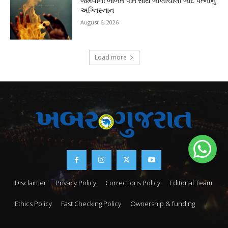
જમવાની બાબતે પતિ સાથે બોલાચાલી બાદ પત્નીનું
અગ્નિસ્નાન
August 6, 2026
Load more
Disclaimer
Privacy Policy
Corrections Policy
Editorial Team
Ethics Policy
Fast Checking Policy
Ownership & funding