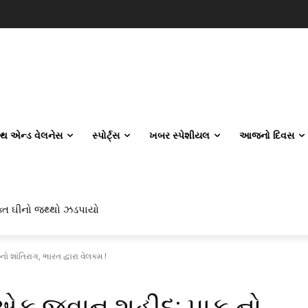
લ્થ એન્ડ વેલનેસ
સ્પોર્ટ્સ
ખબર સ્પેશીયલ
આજનો દિવસ
ક્ત ઘીનો જથ્થો ઝડપાયો
શાંતિરાગ, ભારત દ્વારા વેલકમ !
 એક જવાન શહીદ: પાક.નો