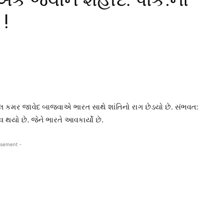
 !
રલ કમર જાવેદ બાજવાએ ભારત સાથે શાંતિનો રાગ છેડયો છે. સંભવત:
વ થયો છે. જેને ભારતે આવકાર્યો છે.
isement -