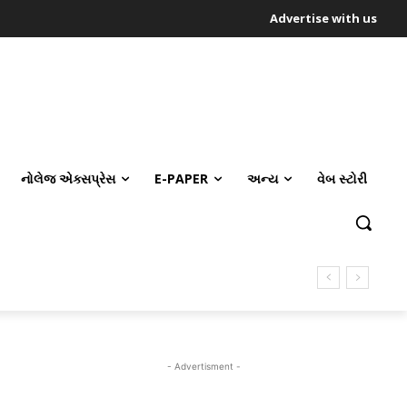
Advertise with us
નોલેજ એક્સપ્રેસ
E-PAPER
અન્ય
વેબ સ્ટોરી
- Advertisment -