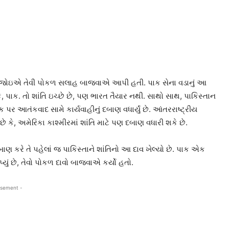
ો ઉકેલવો જોઇએ તેવી પોકળ સલાહ બાજવાએ આપી હતી. પાક સેના વડાનું આ
પાક. તો શાંતિ ઇચ્છે છે, પણ ભારત તૈયાર નથી. સાથો સાથ, પાકિસ્તાન
ક પર આતંકવાદ સામે કાર્યવાહીનું દબાણ વધાર્યું છે. આંતરરાષ્ટ્રીય
 અમેરિકા કાશ્મીરમાં શાંતિ માટે પણ દબાણ વધારી શકે છે.
 કરે તે પહેલાં જ પાકિસ્તાને શાંતિનો આ દાવ ખેલ્યો છે. પાક એક
 આપ્યું છે, તેવો પોકળ દાવો બાજવાએ કર્યો હતો.
isement -