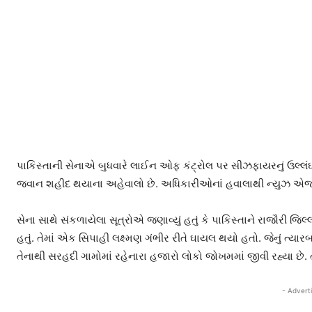
પાકિસ્તાની સેનાએ બુધવારે લાઈન ઓફ કંટ્રોલ પર સીઝફાયરનું ઉલ્લંઘન 
જવાન શહીદ થયાના અહેવાલો છે. અધિકારીઓનાં હવાલાથી ન્યુઝ એજન્
સેના સાથે સંકળાયેલા સૂત્રોએ જણાવ્યું હતું કે પાકિસ્તાને રાજૌરી જિલ્લ
હતું. તેમાં એક સિપાહી લક્ષ્મણ ગંભીર રીતે ઘાયલ થયો હતો. જેનું ત્યારબ
તેનાથી સરહદી ગામોમાં રહેનારા હજારો લોકો જોખમમાં જીવી રહ્યા છે. તે
- Advert