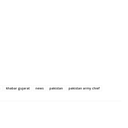
s
khabar gujarat
news
pakistan
pakistan army chief