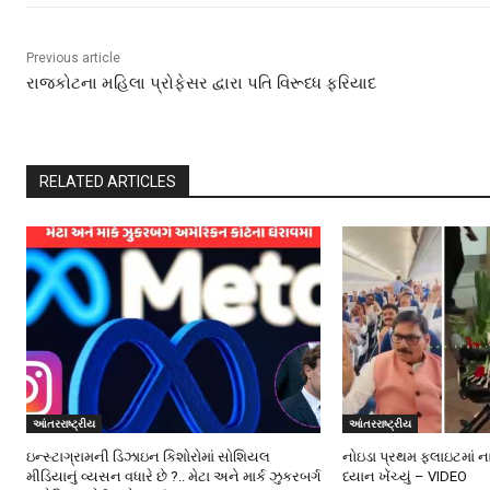
Previous article
રાજકોટના મહિલા પ્રોફેસર દ્વારા પતિ વિરૂધ્ધ ફરિયાદ
RELATED ARTICLES
આંતરરાષ્ટ્રીય
આંતરરાષ્ટ્રીય
ઇન્સ્ટાગ્રામની ડિઝાઇન કિશોરોમાં સોશિયલ
નોઇડા પ્રથમ ફ્લાઇટમાં ન
મીડિયાનું વ્યસન વધારે છે ?.. મેટા અને માર્ક ઝુકરબર્ગ
ધ્યાન ખેંચ્યું – VIDEO