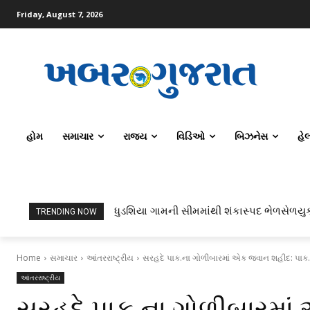
Friday, August 7, 2026
હોમ
સમાચાર
રાજ્ય
વિડિઓ
બિઝનેસ
હે
ધુડશિયા ગામની સીમમાંથી શંકાસ્પદ ભેળસેળયુ
TRENDING NOW
Home
સમાચાર
આંતરરાષ્ટ્રીય
સરહદે પાક.ના ગોળીબારમાં એક જવાન શહીદ: પાક.નો 
આંતરરાષ્ટ્રીય
સરહદે પાક.ના ગોળીબારમાં