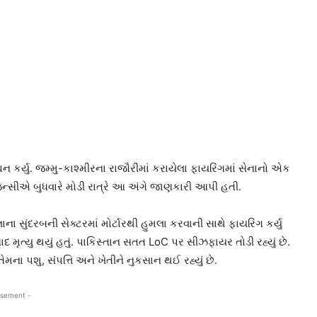
કર્યુ. જમ્મુ-કાશ્મીરના રાજૌરીમાં કરાયેલા ફાયરિંગમાં સેનાનો એક
સીએ બુધવારે મોડી રાત્રે આ અંગે જાણકારી આપી હતી.
ાના સુંદરબની સેક્ટરમાં મોર્ટારથી હુમલા કરવાની સાથે ફાયરિંગ કર્યુ
ાદ મૃત્યુ થયું હતું. પાકિસ્તાન સતત LoC પર સીઝફાયર તોડી રહ્યું છે.
મના પશુ, સંપત્તિ અને ખેતીને નુકસાન થઈ રહ્યું છે.
isement -