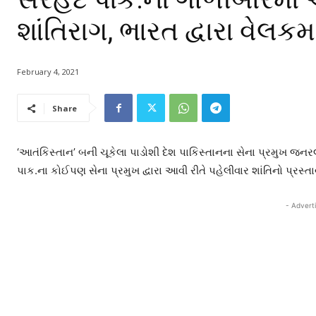
શાંતિરાગ, ભારત દ્વારા વેલકમ
February 4, 2021
Share
‘આતંકિસ્તાન’ બની ચૂકેલા પાડોશી દેશ પાકિસ્તાનના સેના પ્રમુખ જન
પાક.ના કોઈપણ સેના પ્રમુખ દ્વારા આવી રીતે પહેલીવાર શાંતિનો પ્રસ્તા
- Advert