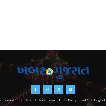
y
Corrections Policy
Editorial Team
Ethics Policy
Fast Checking Poli