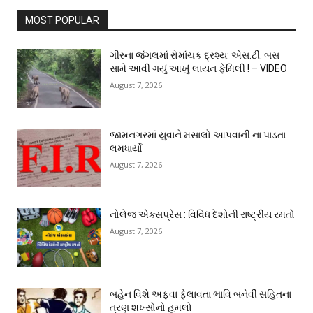
MOST POPULAR
ગીરના જંગલમાં રોમાંચક દ્રશ્ય: એસ.ટી. બસ
સામે આવી ગયું આખું લાયન ફેમિલી ! – VIDEO
August 7, 2026
જામનગરમાં યુવાને મસાલો આપવાની ના પાડતા
લમધાર્યો
August 7, 2026
નોલેજ એક્સપ્રેસ : વિવિધ દેશોની રાષ્ટ્રીય રમતો
August 7, 2026
બહેન વિશે અફવા ફેલાવતા ભાવિ બનેવી સહિતના
ત્રણ શખ્સોનો હુમલો