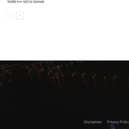
અમેરિકન કોર્ટના ઘેરાવમાં
Disclaimer
Privacy Polic