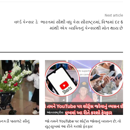
Next article
વર્લ્ડ કેન્સર ડે: ભારતમાં સૌથી વધુ કેસ સૌરાષ્ટ્રમાં, વિશ્વમાં દર 6
માંથી એક વ્યક્તિનું કેન્સરથી મોત થાય છે
આંતરરાષ્ટ્રીય
ાનકડી પાયલટે સૌનું
જો તમને YouTube પર શોર્ટ્સ જોવાનું વ્યસન છે; તો
યુટ્યુબમાં આ રીતે કરશો ફેરફાર