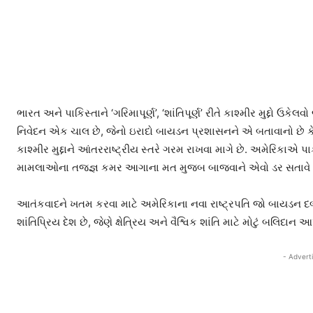
ભારત અને પાકિસ્તાને ‘ગરિમાપૂર્ણ’, ‘શાંતિપૂર્ણ’ રીતે કાશ્મીર મુદ્દ
નિવેદન એક ચાલ છે, જેનો ઇરાદો બાયડન પ્રશાસનને એ બતાવાનો છે કે, 
કાશ્મીર મુદ્દાને આંતરરાષ્ટ્રીય સ્તરે ગરમ રાખવા માગે છે. અમેરિકાએ પા
મામલાઓના તજજ્ઞ કમર આગાના મત મુજબ બાજવાને એવો ડર સતાવે છે કે,
આતંકવાદને ખતમ કરવા માટે અમેરિકાના નવા રાષ્ટ્રપતિ જો બાયડન દબાણ
શાંતિપ્રિય દેશ છે, જેણે ક્ષેત્રિય અને વૈશ્વિક શાંતિ માટે મોટું બલિદાન
- Advert