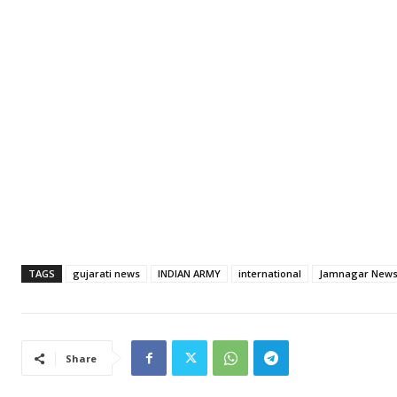
TAGS
gujarati news
INDIAN ARMY
international
Jamnagar New
Share