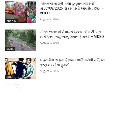
જામનગરના શ્રી બાલા હનુમાન મંદિરની
તા.07/08/2026, શુક્રવારની આરતીના દર્શન –
VIDEO
August 7, 2026
જામનગર
ગીરના જંગલમાં રોમાંચક દ્રશ્ય: એસ.ટી. બસ
સામે આવી ગયું આખું લાયન ફેમિલી ! – VIDEO
August 7, 2026
વિડિઓ
બહેન વિશે અફવા ફેલાવતા ભાવિ બનેવી સહિતના
ત્રણ શખ્સોનો હુમલો
August 7, 2026
હાલાર