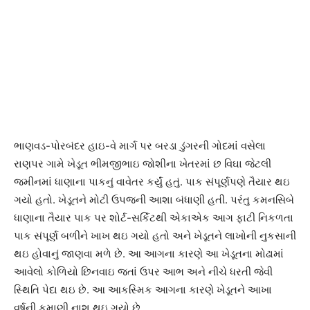
ભાણવડ-પોરબંદર હાઇ-વે માર્ગ પર બરડા ડુંગરની ગોદમાં વસેલા
રાણપર ગામે ખેડૂત ભીમજીભાઇ જોશીના ખેતરમાં છ વિઘા જેટલી
જમીનમાં ધાણાના પાકનું વાવેતર કર્યું હતું. પાક સંપૂર્ણપણે તૈયાર થઇ
ગયો હતો. ખેડૂતને મોટી ઉપજની આશા બંધાણી હતી. પરંતુ કમનસિબે
ધાણાના તૈયાર પાક પર શોર્ટ-સર્કિટથી એકાએક આગ ફાટી નિકળતા
પાક સંપૂર્ણ બળીને ખાખ થઇ ગયો હતો અને ખેડૂતને લાખોની નુકસાની
થઇ હોવાનું જાણવા મળે છે. આ આગના કારણે આ ખેડૂતના મોઢામાં
આવેલો કોળિયો છિનવાઇ જતાં ઉપર આભ અને નીચે ધરતી જેવી
સ્થિતિ પેદા થઇ છે. આ આકસ્મિક આગના કારણે ખેડૂતને આખા
વર્ષની કમાણી નાશ થઇ ગયો છે.