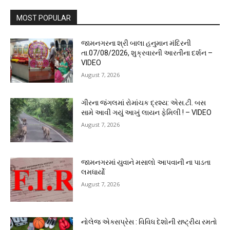
MOST POPULAR
જામનગરના શ્રી બાલા હનુમાન મંદિરની
તા.07/08/2026, શુક્રવારની આરતીના દર્શન –
VIDEO
August 7, 2026
ગીરના જંગલમાં રોમાંચક દ્રશ્ય: એસ.ટી. બસ
સામે આવી ગયું આખું લાયન ફેમિલી ! – VIDEO
August 7, 2026
જામનગરમાં યુવાને મસાલો આપવાની ના પાડતા
લમધાર્યો
August 7, 2026
નોલેજ એક્સપ્રેસ : વિવિધ દેશોની રાષ્ટ્રીય રમતો