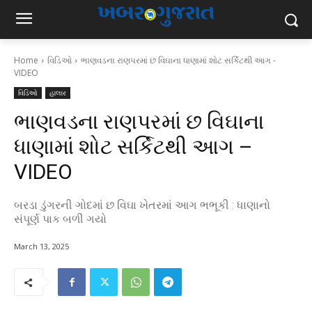
Home
વિડિઓ
ભાણવડના રાણપરમાં છ વિઘાના ધાણામાં શોટ સર્કિટથી આગ -
VIDEO
વિડિઓ
હાલાર
ભાણવડના રાણપરમાં છ વિઘાના
ધાણામાં શોટ સર્કિટથી આગ –
VIDEO
બરડા ડુંગરની ગોદમાં છ વિઘા ખેતરમાં આગ ભભૂકી : ધાણાનો
સંપૂર્ણ પાક બળી ગયો
March 13, 2025