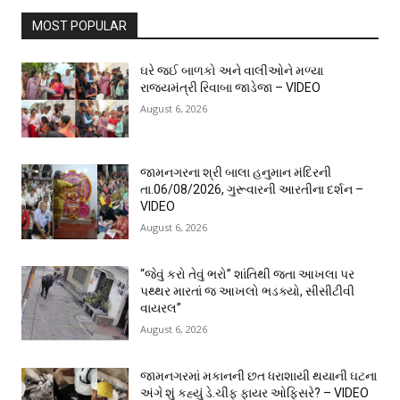
MOST POPULAR
ઘરે જઈ બાળકો અને વાલીઓને મળ્યા
રાજ્યમંત્રી રિવાબા જાડેજા – VIDEO
August 6, 2026
જામનગરના શ્રી બાલા હનુમાન મંદિરની
તા.06/08/2026, ગુરૂવારની આરતીના દર્શન –
VIDEO
August 6, 2026
“જેવું કરો તેવું ભરો” શાંતિથી જતા આખલા પર
પથ્થર મારતાં જ આખલો ભડક્યો, સીસીટીવી
વાયરલ”
August 6, 2026
જામનગરમાં મકાનની છત ધરાશાયી થયાની ઘટના
અંગે શું કહ્યું ડે.ચીફ ફાયર ઓફિસરે? – VIDEO