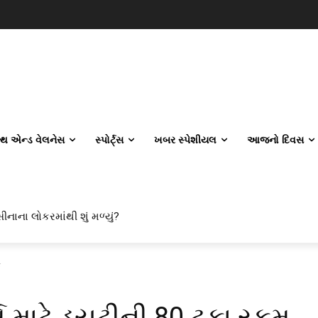
લ્થ એન્ડ વેલનેસ
સ્પોર્ટ્સ
ખબર સ્પેશીયલ
આજનો દિવસ
ીનાના લોકરમાંથી શું મળ્યું?
ફ
્સ માટે ડયુટીની 80 ટકા રકમ