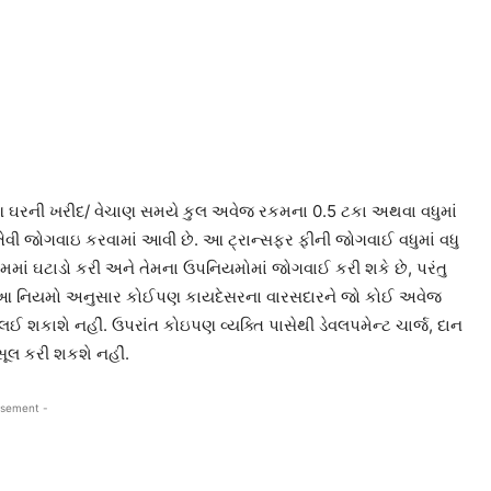
ણ ઘરની ખરીદ/ વેચાણ સમયે કુલ અવેજ રકમના 0.5 ટકા અથવા વધુમાં
 તેવી જોગવાઇ કરવામાં આવી છે. આ ટ્રાન્સફર ફીની જોગવાઈ વધુમાં વધુ
મમાં ઘટાડો કરી અને તેમના ઉપનિયમોમાં જોગવાઈ કરી શકે છે, પરંતુ
 આ નિયમો અનુસાર કોઈપણ કાયદેસરના વારસદારને જો કોઈ અવેજ
 શકાશે નહીં. ઉપરાંત કોઇપણ વ્યક્તિ પાસેથી ડેવલપમેન્ટ ચાર્જ, દાન
લ કરી શકશે નહીં.
isement -