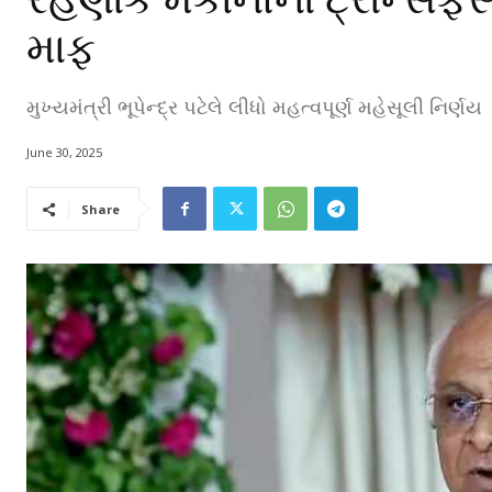
માફ
મુખ્યમંત્રી ભૂપેન્દ્ર પટેલે લીધો મહત્વપૂર્ણ મહેસૂલી નિર્ણય
June 30, 2025
Share