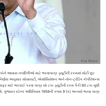
ો-લોકોને આવાસ તબદિલીઓ માટે ભરવાપાત્ર ડ્યૂટીની રકમમાં મોટી છૂટ
ી નિર્ણય અનુસાર સોસાયટી, એસોસિયેશન અને નોન-ટ્રેડિંગ કોર્પોરેશન્સ
ાન્સફર માટે ભરપાઈ કરવા પાત્ર સો ટકા ડ્યૂટીની રકમ પૈકી 80 ટકા સુધી
વશે. ગુજરાત સ્ટેમ્પ અધિનિયમ 1958ની કલમ 9 (ક) અન્વયે ભરવા પાત્ર