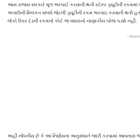
આમ રાજ્ય સરકારે મૂળ ભરપાઈ કરવાની થતી સ્ટેમ્પ ડ્યૂટીની રકમમાં 
અગાઉની મિલકત સંબંધે જેટલી ડ્યૂટીની રકમ ભરપાઇ કરવાની થતી હ
લોકો ઉપર દંડની રકમનો કોઈ જ વધારાનો નાણાકીય બોજ પડશે નહીં.
- Advert
અહીં નોંધનીય છે કે આ નિર્ણયના અનુસંધાને જારી કરવામાં આવનાર