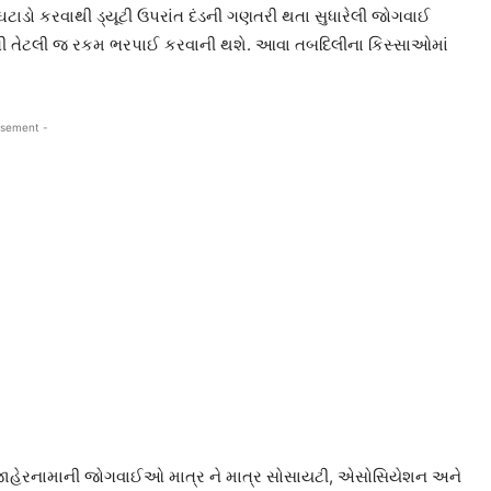
ઘટાડો કરવાથી ડ્યૂટી ઉપરાંત દંડની ગણતરી થતા સુધારેલી જોગવાઈ
તી તેટલી જ રકમ ભરપાઈ કરવાની થશે. આવા તબદિલીના કિસ્સાઓમાં
isement -
ા જાહેરનામાની જોગવાઈઓ માત્ર ને માત્ર સોસાયટી, એસોસિયેશન અને