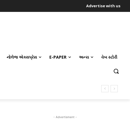
Advertise with us
નોલેજ એક્સપ્રેસ
E-PAPER
અન્ય
વેબ સ્ટોરી
- Advertisment -