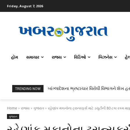
Friday, August 7, 2026
હોમ
સમાચાર
રાજ્ય
વિડિઓ
બિઝનેસ
હે
બાંગ્લાદેશના ભ્રષ્ટાચાર વિરોધી વિભાગને શેખ હસ
TRENDING NOW
Home
રાજ્ય
ગુજરાત
રહેણાંક મકાનોના ટ્રાન્સફર્સ માટે ડયુટીની 80 ટકા રકમ મા
ગુજરાત
રહેણાંક મકાનોના ટ્રાન્સફર