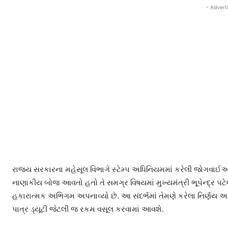
- Advert
રાજ્ય સરકારના મહેસૂલ વિભાગે સ્ટેમ્પ અધિનિયમમાં કરેલી જોગવાઈ
નાણાકીય બોજ આવતો હતો તે સમગ્ર વિષયમાં મુખ્યમંત્રી ભૂપેન્દ્ર પટે
હકારાત્મક અભિગમ અપનાવ્યો છે. આ સંદર્ભમાં તેમણે કરેલા નિર્ણય અનુ
પાત્ર ડ્યૂટી જેટલી જ રકમ વસૂલ કરવામાં આવશે.