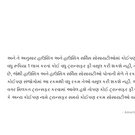
અને તે અનુસાર હાઉસિંગ અને હાઉસિંગ સર્વિસ સોસાયટીઓમાં કોઈપ
વધુ રૂપિયા 1 લાખ કરતાં કોઈ વધુ ટ્રાન્સફર ફી વસૂલ કરી શકશે નહી,
છે, જેથી હાઉસિંગ અને હાઉસિંગ સર્વિસ સોસાયટીઓ પોતાની મેળે તે રક
કોઈપણ સંજોગોમાં આ રકમથી વધુ રકમ તેઓ વસૂલ કરી શકશે નહીં.
વગર મિલકત ટ્રાન્સફર કરવામાં આવેલ હશે તોપણ કોઈ ટ્રાન્સફર ફી લઈ
કે અન્ય કોઈપણ નામે ટ્રાન્સફર સમયે કોઈપણ રકમ સોસાયટીઓ વસૂ
- Advert