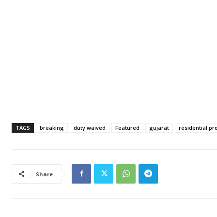
TAGS
breaking
duty waived
Featured
gujarat
residential pr
Share