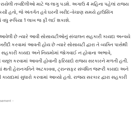
ેટથી કરાયેલી તબદિલીઓ માટે જ લાગુ પડશે. અગાઉ 4 મહિના પહેલાં રાજ્ય
કર્યો હતો, જે અંતર્ગત હવે ઘરની ખરીદ-વેચાણ સમયે હાઉસિંગ
 વધુ રૂપિયા 1 લાખ જ ફી લઈ શકાશે.
 આવેલી છે ત્યારે આવી સોસાયટીઓનું સંચાલન સહકારી કાયદા અન્વયે
ીદી કરવામાં આવતી હોય છે ત્યારે સોસાયટી દ્વારા તે વ્યક્તિ પાસેથી
તે સહકારી કાયદા અને નિયમોમાં જોગવાઈ ન હોવાના અભાવે,
ફી વસૂલ કરવામાં આવતી હોવાની ફરિયાદો રાજ્ય સરકારને મળતી હતી.
ં થતી હેરાનગતિને અટકાવવા, ટ્રાન્સફર સંબંધિત જરૂરી કાયદા અને
રી કાયદામાં સુધારો કરવામાં આવ્યો હતો. રાજ્ય સરકાર દ્વારા સહકારી
isement -