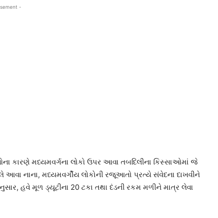
isement -
ઓના કારણે મધ્યમવર્ગના લોકો ઉપર આવા તબદિલીના કિસ્સાઓમાં જે
લે આવા નાના, મધ્યમવર્ગીય લોકોની રજૂઆતો પ્રત્યે સંવેદના દાખવીને
સાર, હવે મૂળ ડ્યૂટીના 20 ટકા તથા દંડની રકમ મળીને માત્ર લેવા