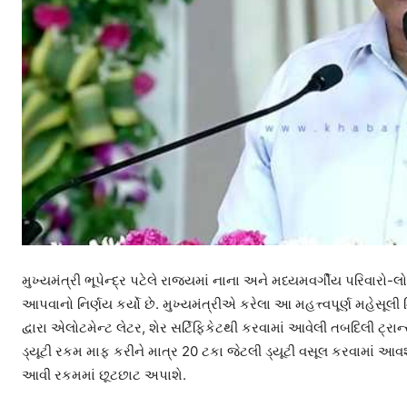
મુખ્યમંત્રી ભૂપેન્દ્ર પટેલે રાજ્યમાં નાના અને મધ્યમવર્ગીય પરિવાર
આપવાનો નિર્ણય કર્યો છે. મુખ્યમંત્રીએ કરેલા આ મહત્ત્વપૂર્ણ મહેસૂલ
દ્વારા એલોટમેન્ટ લેટર, શેર સર્ટિફિકેટથી કરવામાં આવેલી તબદિલી ટ્ર
ડ્યૂટી રકમ માફ કરીને માત્ર 20 ટકા જેટલી ડ્યૂટી વસૂલ કરવામાં આ
આવી રકમમાં છૂટછાટ અપાશે.