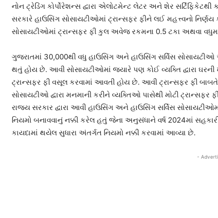
નોન ટ્રેડિંગ કોર્પોરેશન્સ દ્વારા એલોટમેન્ટ લેટર અને શેર સર્ટિફિક
સરકારે હાઉસિંગ સોસાયટીઓમાં ટ્રાન્સફર ફીને લઈ મહત્ત્વનો નિર્ણય 
સોસાયટીઓમાં ટ્રાન્સફર ફી કુલ અવેજ રકમના 0.5 ટકા અથવા વધુમાં
ગુજરાતમાં 30,000થી વધુ હાઉસિંગ અને હાઉસિંગ સર્વિસ સોસાયટીઓ
થતું હોય છે. આવી સોસાયટીઓમાં જ્યારે પણ કોઈ વ્યક્તિ દ્વારા ઘરની ખર
ટ્રાન્સફર ફી વસૂલ કરવામાં આવતી હોય છે. આવી ટ્રાન્સફર ફી બાબ
સોસાયટીઓ દ્વારા મનમાની કરીને વ્યક્તિઓ પાસેથી મોટી ટ્રાન્સફર 
રાજ્ય સરકાર દ્વારા આવી હાઉસિંગ અને હાઉસિંગ સર્વિસ સોસાયટીઓમા
નિયમો બનાવવાનું નક્કી કરેલ હતું જેના અનુસંધાને વર્ષ 2024માં સહકા
કાયદામાં થયેલ સુધારા અંતર્ગત નિયમો નક્કી કરવામાં આવ્યા છે.
- Advert