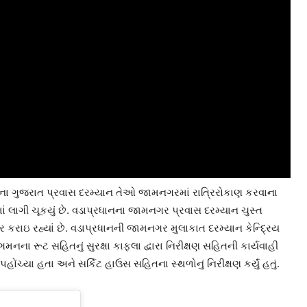
 તેમના ગુજરાત પ્રવાસ દરમ્યાન તેઓ જામનગરમાં રાત્રિરોકાણ કરવાના
ં લાગી ચૂકયું છે. વડાપ્રધાનના જામનગર પ્રવાસ દરમ્યાન ચુસ્ત
ાર કરાઇ રહ્યાં છે. વડાપ્રધાનની જામનગર મુલાકાત દરમ્યાન કેન્દ્રિય
મનના રૂટ સહિતનું સુરક્ષા કાફલા દ્વારા નિરીક્ષણ સહિતની કાર્યવાહી
ચ્યા હતા અને સર્કિટ હાઉસ સહિતના સ્થળોનું નિરીક્ષણ કર્યું હતું.