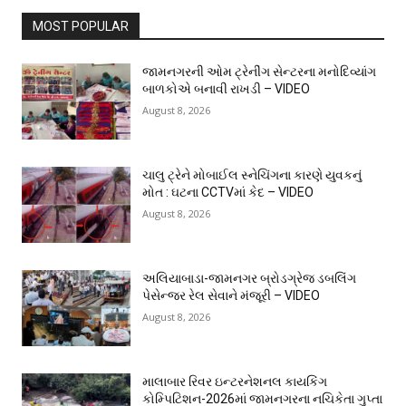
MOST POPULAR
જામનગરની ઓમ ટ્રેનીંગ સેન્ટરના મનોદિવ્યાંગ
બાળકોએ બનાવી રાખડી – VIDEO
August 8, 2026
ચાલુ ટ્રેને મોબાઈલ સ્નેચિંગના કારણે યુવકનું
મોત : ઘટના CCTVમાં કેદ – VIDEO
August 8, 2026
અલિયાબાડા-જામનગર બ્રોડગ્રેજ ડબલિંગ
પેસેન્જર રેલ સેવાને મંજૂરી – VIDEO
August 8, 2026
માલાબાર રિવર ઇન્ટરનેશનલ કાયકિંગ
કોમ્પિટિશન-2026માં જામનગરના નચિકેતા ગુપ્તા