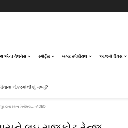
લ્થ એન્ડ વેલનેસ
સ્પોર્ટ્સ
ખબર સ્પેશીયલ
આજનો દિવસ
ાના લોકરમાંથી શું મળ્યું?
 એન્જિનિયરિંગ કેમ પસંદ કરી રહ્યા છે? IITનો ટ્રેન્ડ બદલાઈ ગયો છે
દ્વારા સ્થળ નિરીક્ષણ... -VIDEO
ાસને લઇ રાજકોટ રેન્જ