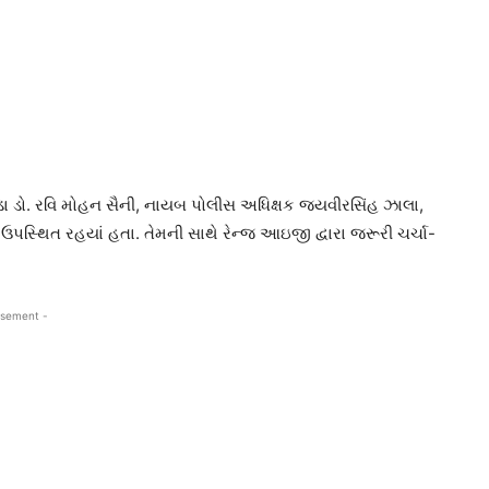
 ડો. રવિ મોહન સૈની, નાયબ પોલીસ અધિક્ષક જયવીરસિંહ ઝાલા,
પસ્થિત રહયાં હતા. તેમની સાથે રેન્જ આઇજી દ્વારા જરૂરી ચર્ચા-
isement -