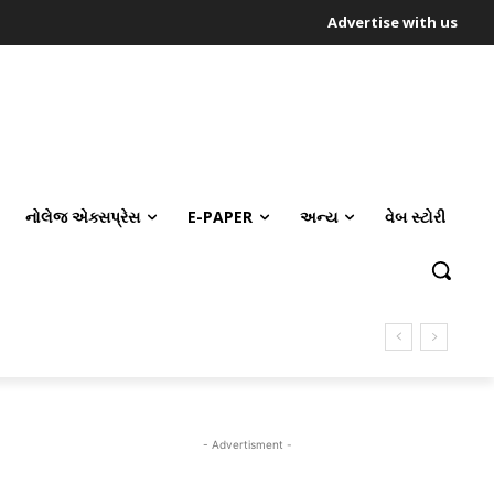
Advertise with us
નોલેજ એક્સપ્રેસ
E-PAPER
અન્ય
વેબ સ્ટોરી
- Advertisment -