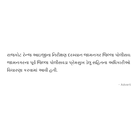
રાજકોટ રેન્જ આઇજીના નિરીક્ષણ દરમ્યાન જામનગર જિલ્લા પોલીસવડા
જામનગરના પૂર્વ જિલ્લા પોલીસવડા પ્રેમસુખ ડેલુ સહિતના અધિકારીઓ ઉ
વિચારણા કરવામાં આવી હતી.
- Advert