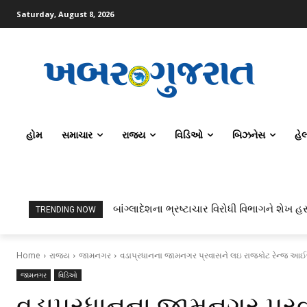
Saturday, August 8, 2026
હોમ
સમાચાર
રાજ્ય
વિડિઓ
બિઝનેસ
હે
બાંગ્લાદેશના ભ્રષ્ટાચાર વિરોધી વિભાગને શેખ હસીન
ટોપર્સ કોમ્પ્યુટર સાયન્સ અને AI કરતાં સિવિલ
TRENDING NOW
Home
રાજ્ય
જામનગર
વડાપ્રધાનના જામનગર પ્રવાસને લઇ રાજકોટ રેન્જ આઈજી 
જામનગર
વિડિઓ
વડાપ્રધાનના જામનગર પ્રવ