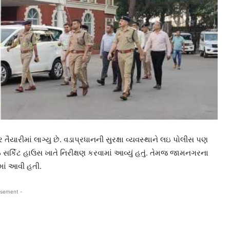
ૈયારીમાં લાગ્યુ છે. વડાપ્રધાનની સુરક્ષા વ્યવસ્થાને લઇ પોલીસ પણ
 સર્કિટ હાઉસ ખાતે નિરીક્ષણ કરવામાં આવ્યું હતું. તેમજ જામનગરના
ાં આવી હતી.
isement -