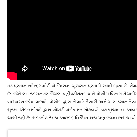
વડાપ્રધાન નરેન્દ્ર મોદી બે દિવસના ગુજરાત પ્રવાસે આવી રહ્યાં છે.
છે. જેને લઇ જામનગર જિલ્લા વહીવટીતંત્ર અને પોલીસ વિભાગ તૈયારીમા
બંદોબસ્ત જોવા મળશે. પોલીસ દ્વારા તે માટે તૈયારી અને ખાસ પ્લાન તૈય
સુરક્ષા એજન્સીઓ દ્વારા લોખંડી બંદોબસ્ત ગોઠવાશે. વડાપ્રધાનના આવાગ
ચાલી રહી છે. રાજકોટ રેન્જ આઇજી નિર્લિપ્ત રાય પણ જામનગર આવી પહોં