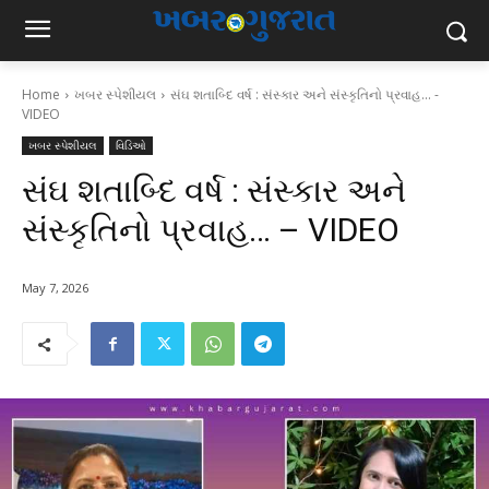
Home
ખબર સ્પેશીયલ
સંઘ શતાબ્દિ વર્ષ : સંસ્કાર અને સંસ્કૃતિનો પ્રવાહ... -
VIDEO
ખબર સ્પેશીયલ
વિડિઓ
સંઘ શતાબ્દિ વર્ષ : સંસ્કાર અને
સંસ્કૃતિનો પ્રવાહ… – VIDEO
May 7, 2026