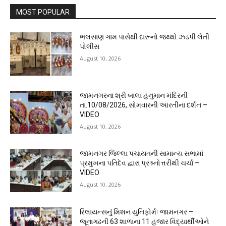
MOST POPULAR
ભલસાણ ગામ પાસેથી દારૂનો જથ્થો ઝડપી લેતી
પોલીસ
August 10, 2026
જામનગરના શ્રી બાલા હનુમાન મંદિરની
તા.10/08/2026, સોમવારની આરતીના દર્શન –
VIDEO
August 10, 2026
જામનગર જિલ્લા પંચાયતની સામાન્ય સભામાં
પ્રમુખના પતિદેવ દ્વારા પ્રશ્ર્નોત્તરીથી ચર્ચા –
VIDEO
August 10, 2026
રિલાયન્સનું મિશન યુનિફોર્મઃ જામનગર –
જૂનાગઢની 63 શાળાના 11 હજાર વિદ્યાર્થીઓને