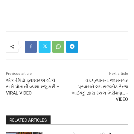
Previous article
Next article
એક રેપિડો ડ્રાઇવરએ લોકો
વડાપ્રધાનના જામનગર
સામે પોતાની વ્યથા રજુ કરી –
પ્રવાસને લઇ રાજકોટ રેન્જ
VIRAL VIDEO
આઈજી દ્વારા સ્થળ નિરીક્ષણ… -
VIDEO
RELATED ARTICLES