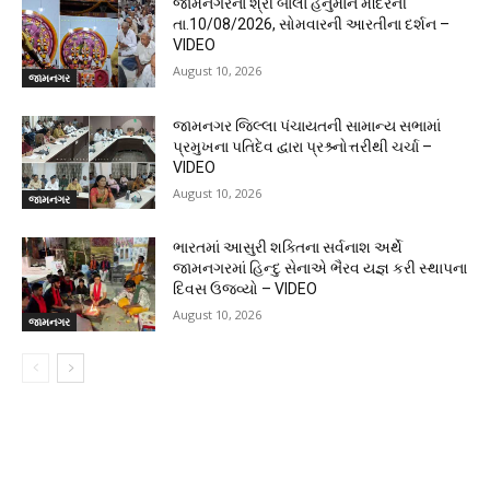
જામનગરના શ્રી બાલા હનુમાન મંદિરની
તા.10/08/2026, સોમવારની આરતીના દર્શન –
VIDEO
August 10, 2026
જામનગર
જામનગર જિલ્લા પંચાયતની સામાન્ય સભામાં
પ્રમુખના પતિદેવ દ્વારા પ્રશ્ર્નોત્તરીથી ચર્ચા –
VIDEO
August 10, 2026
જામનગર
ભારતમાં આસુરી શક્તિના સર્વનાશ અર્થે
જામનગરમાં હિન્દુ સેનાએ ભૈરવ યજ્ઞ કરી સ્થાપના
દિવસ ઉજવ્યો – VIDEO
August 10, 2026
જામનગર