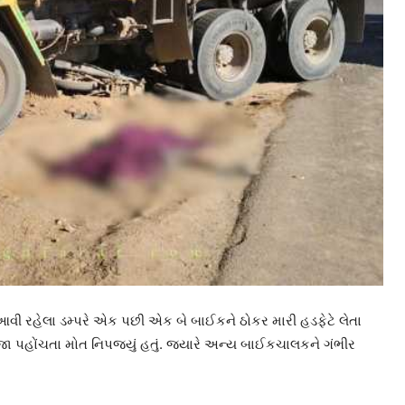
 રહેલા ડમ્પરે એક પછી એક બે બાઈકને ઠોકર મારી હડફેટે લેતા
જા પહોંચતા મોત નિપજ્યું હતું. જ્યારે અન્ય બાઈકચાલકને ગંભીર