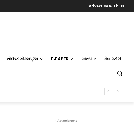
Advertise with us
નોલેજ એક્સપ્રેસ
E-PAPER
અન્ય
વેબ સ્ટોરી
- Advertisment -