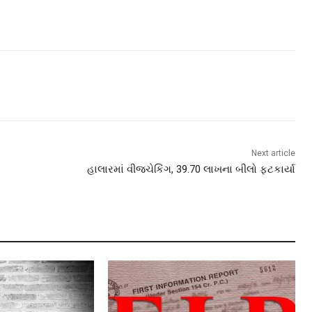
Next article
હાલારમાં વીજચેકિંગ, 39.70 લાખના બીલો ફટકાર્યા