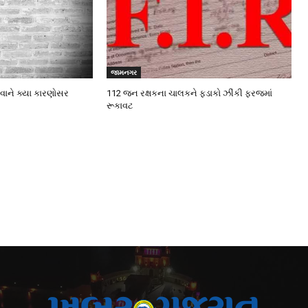
જામનગર
વાને ક્યા કારણોસર
112 જન રક્ષકના ચાલકને ફડાકો ઝીંકી ફરજમાં
રૂકાવટ