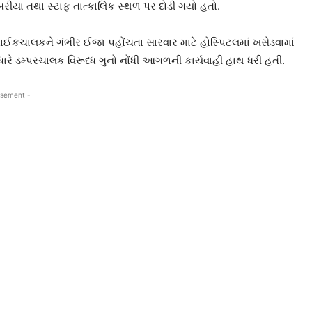
ીયા તથા સ્ટાફ તાત્કાલિક સ્થળ પર દોડી ગયો હતો.
ાઈકચાલકને ગંભીર ઈજા પહોંચતા સારવાર માટે હોસ્પિટલમાં ખસેડવામાં
ારે ડમ્પરચાલક વિરૂધ્ધ ગુનો નોંધી આગળની કાર્યવાહી હાથ ધરી હતી.
isement -