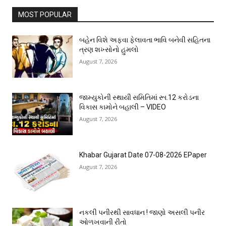
MOST POPULAR
બહેન વિશે અફવા ફેલાવતા ભાવિ બનેવી સહિતના
ત્રણ શખ્સોનો હુમલો
August 7, 2026
જામ્યુકોની સ્થાયી સમિતિમાં રૂા.12 કરોડના
વિકાસ કામોને બહાલી – VIDEO
August 7, 2026
Khabar Gujarat Date 07-08-2026 EPaper
August 7, 2026
નકલી પનીરથી સાવધાન ! જાણો અસલી પનીર
ઓળખવાની રીતો