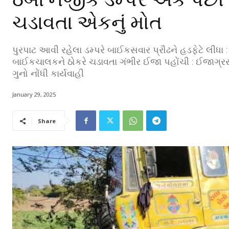
ચડાવતા એકનું મોત
પુરપાટ આવી રહેલા ડમ્પરે બાઈકસવાર પ્રૌઢને હડફેટે લીધા
બાઈકચાલકને ઠોકરે ચડાવતા ગંભીર ઈજા પહોંચી : ઈજાગ્રસ્ત
ગુનો નોંધી કાર્યવાહી
January 29, 2025
Share