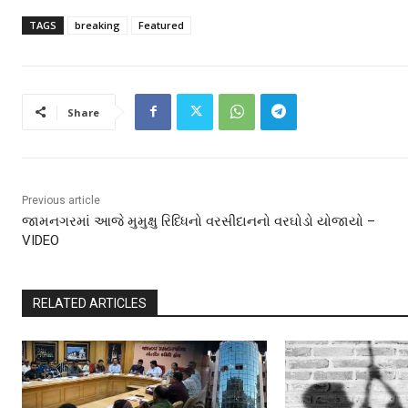
TAGS
breaking
Featured
Share
Previous article
જામનગરમાં આજે મુમુક્ષુ રિધ્ધિનો વરસીદાનનો વરઘોડો યોજાયો –
VIDEO
RELATED ARTICLES