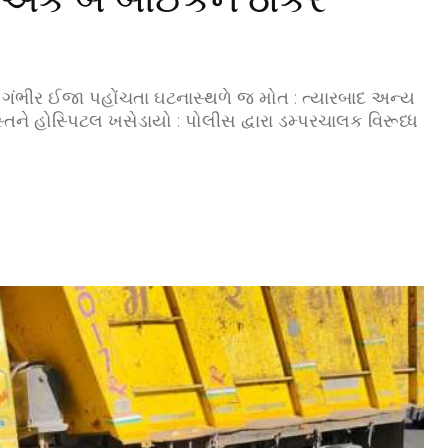
 : ગંભીર ઈજા પહોંચતા ઘટનાસ્થળે જ મોત : ત્યારબાદ અન્ય
ને હોસ્પિટલ ખસેડાયો : પોલીસ દ્વારા ડમ્પરચાલક વિરૂધ્ધ