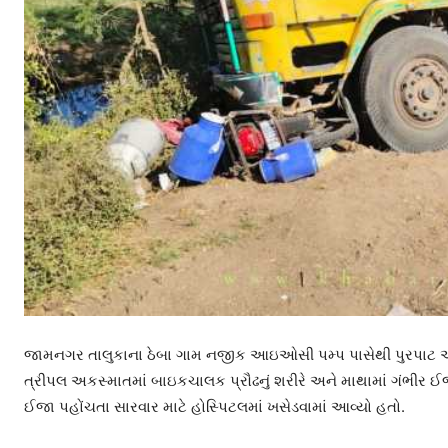
જામનગર તાલુકાના ઠેબા ગામ નજીક આઇઓસી પમ્પ પાસેથી પુરપાટ આવી
ત્રીપલ અકસ્માતમાં બાઇકચાલક પ્રૌઢનું શરીરે અને માથામાં ગંભીર ઈ
ઈજા પહોંચતા સારવાર માટે હોસ્પિટલમાં ખસેડવામાં આવ્યો હતો.