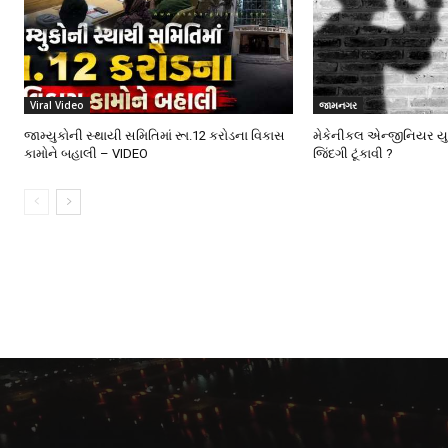
Viral Video
જામનગર
જામ્યુકોની સ્થાયી સમિતિમાં રૂા.12 કરોડના વિકાસ
મેકેનીકલ એન્જીનિયર યુ
કામોને બહાલી – VIDEO
જિંદગી ટૂંકાવી ?