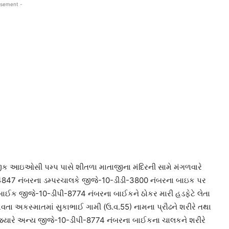
isement -
ક આઇઓસી પમ્પ પાસે શીતળા માતાજીના મંદિરની સામે મંગળવારે
4847 નંબરના ડમ્પરચાલકે જીજે-10-ડીડી-3800 નંબરના બાઇક પર
ય બાઈક જીજે-10-ડીપી-8774 નંબરના બાઈકને ઠોકર મારી હડફેટે લેતા
વતા અકસ્માતમાં સુકાભાઈ ગામી (ઉ.વ.55) નામના પ્રૌઢને શરીરે તથા
ં. જ્યારે અન્ય જીજે-10-ડીપી-8774 નંબરના બાઈકના ચાલકને શરીરે