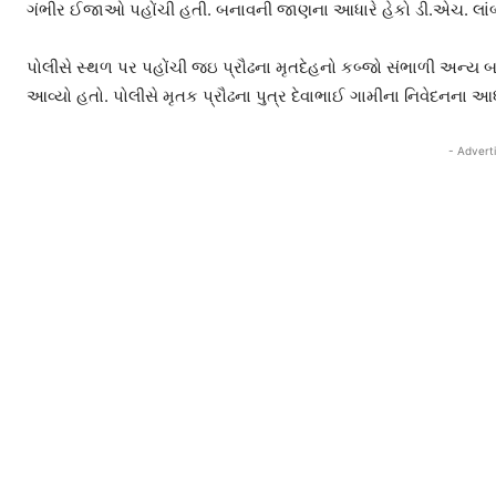
ગંભીર ઈજાઓ પહોંચી હતી. બનાવની જાણના આધારે હેકો ડી.એચ. લાંબર
પોલીસે સ્થળ પર પહોંચી જઇ પ્રૌઢના મૃતદેહનો કબ્જો સંભાળી અન્ય બ
આવ્યો હતો. પોલીસે મૃતક પ્રૌઢના પુત્ર દેવાભાઈ ગામીના નિવેદનના આધ
- Advert