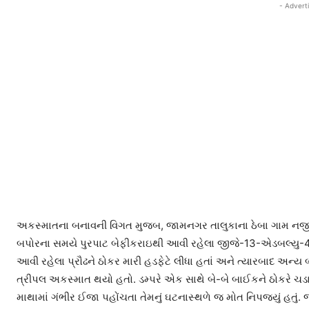
- Advert
અકસ્માતના બનાવની વિગત મુજબ, જામનગર તાલુકાના ઠેબા ગામ નજી
બપોરના સમયે પુરપાટ બેફીકરાઇથી આવી રહેલા જીજે-13-એડબલ્યુ-
આવી રહેલા પ્રૌઢને ઠોકર મારી હડફેટે લીધા હતાં અને ત્યારબાદ અન્
ત્રીપલ અકસ્માત થયો હતો. ડમ્પરે એક સાથે બે-બે બાઈકને ઠોકરે ચડા
માથામાં ગંભીર ઈજા પહોંચતા તેમનું ઘટનાસ્થળે જ મોત નિપજ્યું હતુ