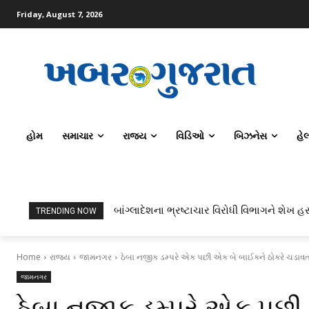
Friday, August 7, 2026
હોમ
સમાચાર
રાજ્ય
વિડિઓ
બિઝનેસ
હે
બાંગ્લાદેશના ભ્રષ્ટાચાર વિરોધી વિભાગને શેખ હસ
TRENDING NOW
Home
રાજ્ય
જામનગર
ઠેબા નજીક ડમ્પરે એક પછી એક બે બાઈકને ઠોકરે ચડાવત
જામનગર
ઠેબા નજીક ડમ્પરે એક પછી