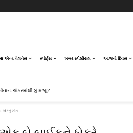
લ્થ એન્ડ વેલનેસ
સ્પોર્ટ્સ
ખબર સ્પેશીયલ
આજનો દિવસ
ીનાના લોકરમાંથી શું મળ્યું?
ા એકનું મોત
 એક બે બાઈકને ઠોકરે