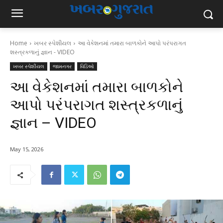
Home
ખબર સ્પેશીયલ
આ વેકેશનમાં તમારા બાળકોને આપો પરંપરાગત
શસ્ત્રકળાનું જ્ઞાન - VIDEO
ખબર સ્પેશીયલ
જામનગર
વિડિઓ
આ વેકેશનમાં તમારા બાળકોને
આપો પરંપરાગત શસ્ત્રકળાનું
જ્ઞાન – VIDEO
May 15, 2026