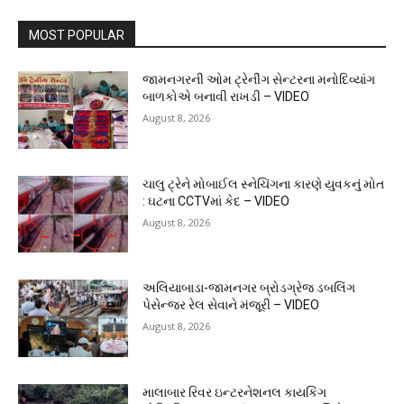
MOST POPULAR
જામનગરની ઓમ ટ્રેનીંગ સેન્ટરના મનોદિવ્યાંગ
બાળકોએ બનાવી રાખડી – VIDEO
August 8, 2026
ચાલુ ટ્રેને મોબાઈલ સ્નેચિંગના કારણે યુવકનું મોત
: ઘટના CCTVમાં કેદ – VIDEO
August 8, 2026
અલિયાબાડા-જામનગર બ્રોડગ્રેજ ડબલિંગ
પેસેન્જર રેલ સેવાને મંજૂરી – VIDEO
August 8, 2026
માલાબાર રિવર ઇન્ટરનેશનલ કાયકિંગ