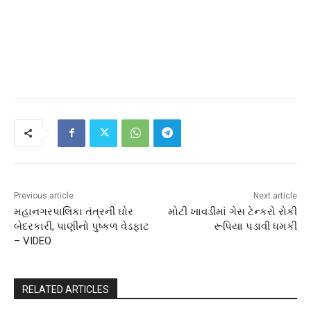
Previous article
Next article
મહાનગરપાલિકા તંત્રની ઘોર
મોટી ખાવડીમાં ગેસ ટેન્કરો રોકી
બેદરકારી, પાણીનો પુષ્કળ વેડફાટ
રૂપિયા પડાવી ધમકી
– VIDEO
RELATED ARTICLES