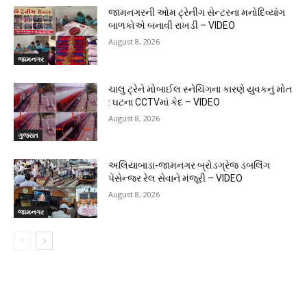
જામનગરની ઓમ ટ્રેનીંગ સેન્ટરના મનોદિવ્યાંગ
બાળકોએ બનાવી રાખડી – VIDEO
August 8, 2026
જામનગર
ચાલુ ટ્રેને મોબાઈલ સ્નેચિંગના કારણે યુવકનું મોત
: ઘટના CCTVમાં કેદ – VIDEO
August 8, 2026
ગુજરાત
અલિયાબાડા-જામનગર બ્રોડગ્રેજ ડબલિંગ
પેસેન્જર રેલ સેવાને મંજૂરી – VIDEO
August 8, 2026
જામનગર