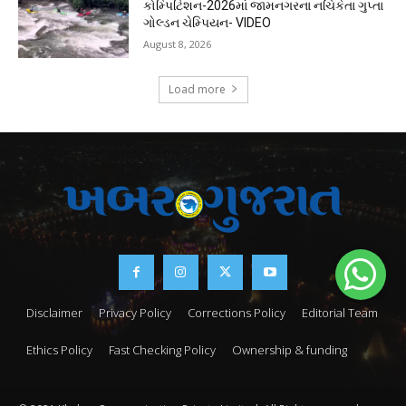
કોમ્પિટિશન-2026માં જામનગરના નચિકેતા ગુપ્તા
ગોલ્ડન ચેમ્પિયન- VIDEO
August 8, 2026
Load more
Disclaimer
Privacy Policy
Corrections Policy
Editorial Team
Ethics Policy
Fast Checking Policy
Ownership & funding