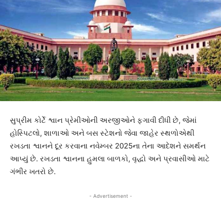
સુપ્રીમ કોર્ટે શ્વાન પ્રેમીઓની અરજીઓને ફગાવી દીધી છે, જેમાં
હોસ્પિટલો, શાળાઓ અને બસ સ્ટેશનો જેવા જાહેર સ્થળોએથી
રખડતા શ્વાનને દૂર કરવાના નવેમ્બર 2025ના તેના આદેશને સમર્થન
આપ્યું છે. રખડતા શ્વાનના હુમલા બાળકો, વૃદ્ધો અને પ્રવાસીઓ માટે
ગંભીર ખતરો છે.
- Advertisement -