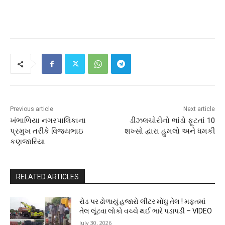
Previous article
Next article
ખંભાળિયા નગરપાલિકાના
ડીઝલચોરીનો ભાંડો ફૂટતાં 10
પ્રમુખ તરીકે વિજયભાઇ
શખ્સો દ્વારા હુમલો અને ધમકી
કણજારિયા
RELATED ARTICLES
રોડ પર ઢોળાયું હજારો લીટર મોંઘુ તેલ ! મફતમાં
તેલ લૂંટવા લોકો વચ્ચે થઈ ભારે પડાપડી – VIDEO
July 30, 2026