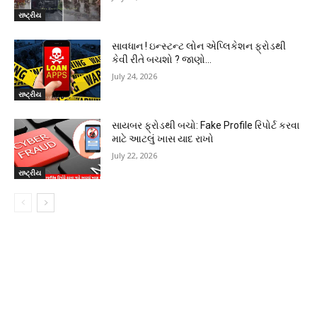
રાષ્ટ્રીય
સાવધાન ! ઇન્સ્ટન્ટ લોન એપ્લિકેશન ફ્રોડથી
કેવી રીતે બચશો ? જાણો…
July 24, 2026
રાષ્ટ્રીય
સાયબર ફ્રોડથી બચો: Fake Profile રિપોર્ટ કરવા
માટે આટલું ખાસ યાદ રાખો
July 22, 2026
રાષ્ટ્રીય