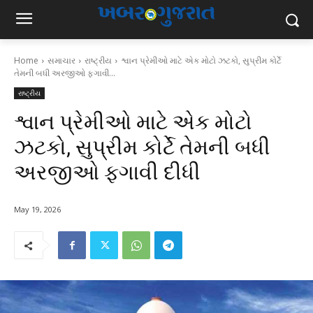
Home
સમાચાર
રાષ્ટ્રીય
શ્વાન પ્રેમીઓ માટે એક મોટો ઝટકો, સુપ્રીમ કોર્ટે
તેમની બધી અરજીઓ ફગાવી...
રાષ્ટ્રીય
શ્વાન પ્રેમીઓ માટે એક મોટો
ઝટકો, સુપ્રીમ કોર્ટે તેમની બધી
અરજીઓ ફગાવી દીધી
May 19, 2026