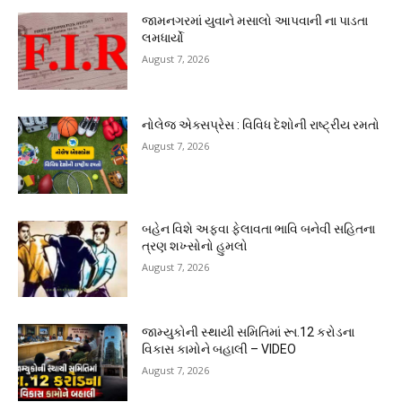
જામનગરમાં યુવાને મસાલો આપવાની ના પાડતા
લમધાર્યો
August 7, 2026
નોલેજ એક્સપ્રેસ : વિવિધ દેશોની રાષ્ટ્રીય રમતો
August 7, 2026
બહેન વિશે અફવા ફેલાવતા ભાવિ બનેવી સહિતના
ત્રણ શખ્સોનો હુમલો
August 7, 2026
જામ્યુકોની સ્થાયી સમિતિમાં રૂા.12 કરોડના
વિકાસ કામોને બહાલી – VIDEO
August 7, 2026