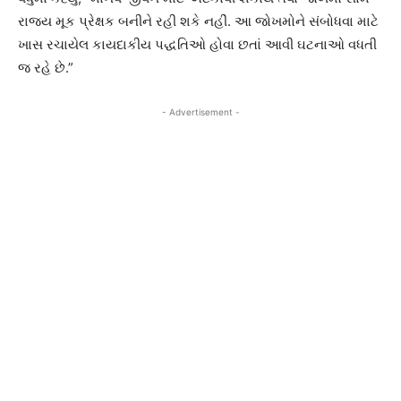
રાજ્ય મૂક પ્રેક્ષક બનીને રહી શકે નહીં. આ જોખમોને સંબોધવા માટે
ખાસ રચાયેલ કાયદાકીય પદ્ધતિઓ હોવા છતાં આવી ઘટનાઓ વધતી
જ રહે છે.”
- Advertisement -