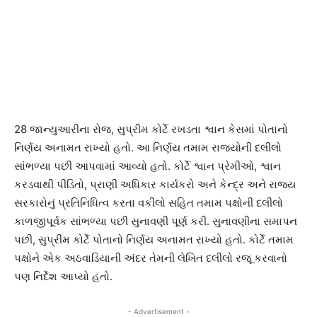
28 જાન્યુઆરીના રોજ, સુપ્રીમ કોર્ટે રખડતા શ્વાન કેસમાં પોતાનો
નિર્ણય અનામત રાખ્યો હતો. આ નિર્ણય તમામ રાજ્યોની દલીલો
સાંભળ્યા પછી આપવામાં આવ્યો હતો. કોર્ટે શ્વાન પ્રેમીઓ, શ્વાન
કરડવાથી પીડિતો, પ્રાણી અધિકાર કાર્યકરો અને કેન્દ્ર અને રાજ્ય
સરકારોનું પ્રતિનિધિત્વ કરતા વકીલો સહિત તમામ પક્ષોની દલીલો
કાળજીપૂર્વક સાંભળ્યા પછી સુનાવણી પૂર્ણ કરી. સુનાવણીના સમાપન
પછી, સુપ્રીમ કોર્ટે પોતાનો નિર્ણય અનામત રાખ્યો હતો. કોર્ટે તમામ
પક્ષોને એક અઠવાડિયાની અંદર તેમની લેખિત દલીલો રજૂ કરવાનો
પણ નિર્દેશ આપ્યો હતો.
- Advertisement -