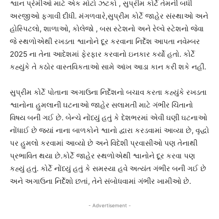
શ્વાન પ્રેમીઓ માટે એક મોટો ઝટકો , સુપ્રીમ કોર્ટે તેમની બધી
અરજીઓ ફગાવી દીધી. મંગળવારે,સુપ્રીમ કોર્ટે જાહેર સંસ્થાઓ અને
હોસ્પિટલો, શાળાઓ, કોલેજો , બસ સ્ટેશનો અને રેલ્વે સ્ટેશનો જેવા
જે સ્થળોએથી રખડતા શ્વાનોને દૂર કરવાના નિર્દેશ આપતા નવેમ્બર
2025 ના તેના આદેશમાં ફેરફાર કરવાનો ઇનકાર કર્યો હતો. કોર્ટે
કહ્યુંકે તે કઠોર વાસ્તવિકતાઓ સામે આંખ આડા કાન કરી શકે નહીં.
સુપ્રીમ કોર્ટે પોતાના અગાઉના નિર્દેશનો બચાવ કરતા કહ્યુંકે રખડતા
શ્વાનોના હુમલાની ઘટનાઓ જાહેર સલામતી માટે ગંભીર ચિંતાનો
વિષય બની ગઈ છે. બેન્ચે નોંધ્યું હતું કે દેશભરમાં એવી ઘણી ઘટનાઓ
નોંધાઈ છે જ્યાં નાના બાળકોને શ્વાનો દ્વારા કરડવામાં આવ્યા છે, વૃદ્ધો
પર હુમલો કરવામાં આવ્યો છે અને વિદેશી પ્રવાસીઓ પણ તેનાથી
પ્રભાવિત થયા છે.કોર્ટે જાહેર સ્થળોએથી શ્વાનોને દૂર કરવા પણ
કહ્યું હતું. કોર્ટે નોંધ્યું હતું કે સમસ્યા હવે અત્યંત ગંભીર બની ગઈ છે
અને અગાઉના નિર્દેશો છતાં, તેને સંબોધવામાં ગંભીર ખામીઓ છે.
- Advertisement -