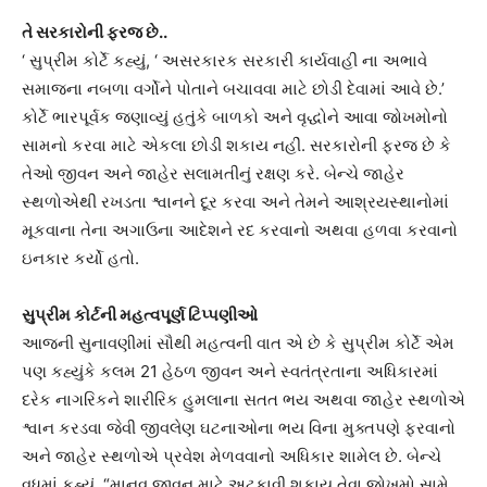
તે સરકારોની ફરજ છે..
‘ સુપ્રીમ કોર્ટે કહ્યું, ‘ અસરકારક સરકારી કાર્યવાહી ના અભાવે
સમાજના નબળા વર્ગોને પોતાને બચાવવા માટે છોડી દેવામાં આવે છે.’
કોર્ટે ભારપૂર્વક જણાવ્યું હતુંકે બાળકો અને વૃદ્ધોને આવા જોખમોનો
સામનો કરવા માટે એકલા છોડી શકાય નહીં. સરકારોની ફરજ છે કે
તેઓ જીવન અને જાહેર સલામતીનું રક્ષણ કરે. બેન્ચે જાહેર
સ્થળોએથી રખડતા શ્વાનને દૂર કરવા અને તેમને આશ્રયસ્થાનોમાં
મૂકવાના તેના અગાઉના આદેશને રદ કરવાનો અથવા હળવા કરવાનો
ઇનકાર કર્યો હતો.
સુપ્રીમ કોર્ટની મહત્વપૂર્ણ ટિપ્પણીઓ
આજની સુનાવણીમાં સૌથી મહત્વની વાત એ છે કે સુપ્રીમ કોર્ટે એમ
પણ કહ્યુંકે કલમ 21 હેઠળ જીવન અને સ્વતંત્રતાના અધિકારમાં
દરેક નાગરિકને શારીરિક હુમલાના સતત ભય અથવા જાહેર સ્થળોએ
શ્વાન કરડવા જેવી જીવલેણ ઘટનાઓના ભય વિના મુક્તપણે ફરવાનો
અને જાહેર સ્થળોએ પ્રવેશ મેળવવાનો અધિકાર શામેલ છે. બેન્ચે
વધુમાં કહ્યું, “માનવ જીવન માટે અટકાવી શકાય તેવા જોખમો સામે