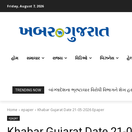
Friday, August 7, 2026
હોમ
સમાચાર
રાજ્ય
વિડિઓ
બિઝનેસ
હે
બાંગ્લાદેશના ભ્રષ્ટાચાર વિરોધી વિભાગને શેખ હસ
TRENDING NOW
Home
epaper
Khabar Gujarat Date 21-05-2026 Epaper
epaper
Khabar Gujarat Date 21-