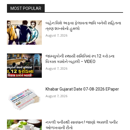
MOST POPULAR
બહેન વિશે અફવા ફેલાવતા ભાવિ બનેવી સહિતના
ત્રણ શખ્સોનો હુમલો
August 7, 2026
જામ્યુકોની સ્થાયી સમિતિમાં રૂા.12 કરોડના
વિકાસ કામોને બહાલી – VIDEO
August 7, 2026
Khabar Gujarat Date 07-08-2026 EPaper
August 7, 2026
નકલી પનીરથી સાવધાન ! જાણો અસલી પનીર
ઓળખવાની રીતો