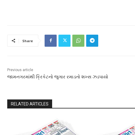
Share
Previous article
જામનગરમાંથી ક્રિકેટનો જુગાર રમાડતો શખ્સ ઝડપાયો
RELATED ARTICLES