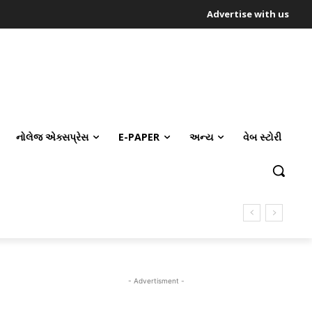
Advertise with us
નોલેજ એક્સપ્રેસ
E-PAPER
અન્ય
વેબ સ્ટોરી
- Advertisment -