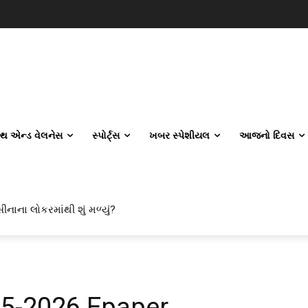
લ્થ એન્ડ વેલનેસ
સ્પોર્ટ્સ
ખબર સ્પેશીયલ
આજનો દિવસ
ીનાના લોકરમાંથી શું મળ્યું?
05-2026 Epaper