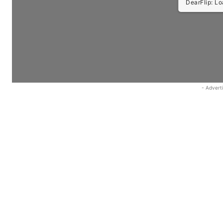
DearFlip: Load
- Advert