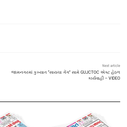
Next article
જામનગરમાં કુખ્યાત “સાયચા ગેંગ” સામે GUJCTOC એક્ટ હેઠળ
કાર્યવાહી – VIDEO