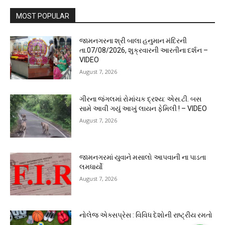
MOST POPULAR
જામનગરના શ્રી બાલા હનુમાન મંદિરની
તા.07/08/2026, શુક્રવારની આરતીના દર્શન –
VIDEO
August 7, 2026
ગીરના જંગલમાં રોમાંચક દ્રશ્ય: એસ.ટી. બસ
સામે આવી ગયું આખું લાયન ફેમિલી ! – VIDEO
August 7, 2026
જામનગરમાં યુવાને મસાલો આપવાની ના પાડતા
લમધાર્યો
August 7, 2026
નોલેજ એક્સપ્રેસ : વિવિધ દેશોની રાષ્ટ્રીય રમતો