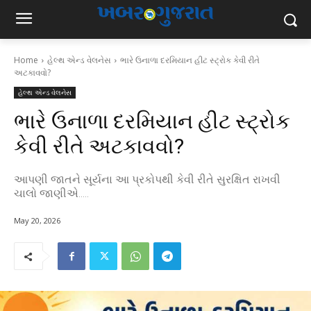
Home
હેલ્થ એન્ડ વેલનેસ
ભારે ઉનાળા દરમિયાન હીટ સ્ટ્રોક કેવી રીતે
અટકાવવો?
હેલ્થ એન્ડ વેલનેસ
ભારે ઉનાળા દરમિયાન હીટ સ્ટ્રોક
કેવી રીતે અટકાવવો?
આપણી જાતને સૂર્યના આ પ્રકોપથી કેવી રીતે સુરક્ષિત રાખવી
ચાલો જાણીએ.....
May 20, 2026