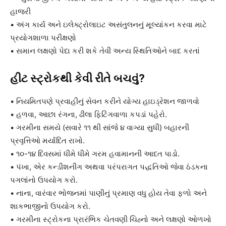
હાજરી
• અંગ કાર્ય અને ઇલેક્ટ્રોલાઇટ અસંતુલનનું મૂલ્યાંકન કરવા માટે
પ્રયોગશાળા પરીક્ષણો
• સમાન લક્ષણો પેદા કરી શકે તેવી અન્ય સ્થિતિઓને બાદ કરતાં
હીટ સ્ટ્રોકથી કેવી રીતે બચવું?
• નિયમિતપણે પ્રવાહીનું સેવન કરીને યોગ્ય હાઇડ્રેશન જાળવો
• હળવા, આછા રંગના, ઢીલા ફિટિંગવાળા કપડાં પહેરો.
• ગરમીના સમયે (સવારે ૧૧ થી સાંજે ૪ વાગ્યા સુધી) બહારની
પ્રવૃત્તિઓ મર્યાદિત રાખો.
• ૧૦-૧૪ દિવસમાં ધીમે ધીમે ગરમ હવામાનની આદત પાડો.
• પંખા, એર કન્ડીશનીંગ અથવા પરંપરાગત પદ્ધતિઓ જેવા ઠંડકના
પગલાંનો ઉપયોગ કરો.
• નાના, વારંવાર ભોજનમાં પાણીનું પ્રમાણ વધુ હોય તેવા ફળો અને
શાકભાજીનો ઉપયોગ કરો.
• ગરમીના સ્ટ્રોકના પ્રારંભિક ચેતવણી ચિહ્નો અને લક્ષણો ઓળખો