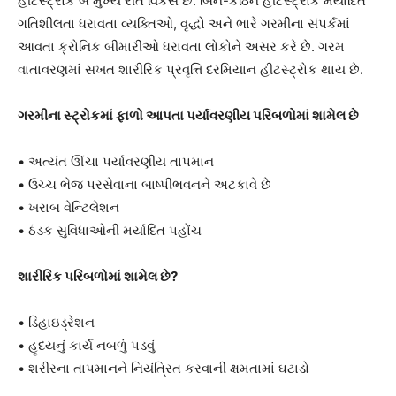
હીટસ્ટ્રોક બે મુખ્ય રીતે વિકસે છે. બિન-કઠિન હીટસ્ટ્રોક મર્યાદિત
ગતિશીલતા ધરાવતા વ્યક્તિઓ, વૃદ્ધો અને ભારે ગરમીના સંપર્કમાં
આવતા ક્રોનિક બીમારીઓ ધરાવતા લોકોને અસર કરે છે. ગરમ
વાતાવરણમાં સખત શારીરિક પ્રવૃત્તિ દરમિયાન હીટસ્ટ્રોક થાય છે.
ગરમીના સ્ટ્રોકમાં ફાળો આપતા પર્યાવરણીય પરિબળોમાં શામેલ છે
• અત્યંત ઊંચા પર્યાવરણીય તાપમાન
• ઉચ્ચ ભેજ પરસેવાના બાષ્પીભવનને અટકાવે છે
• ખરાબ વેન્ટિલેશન
• ઠંડક સુવિધાઓની મર્યાદિત પહોંચ
શારીરિક પરિબળોમાં શામેલ છે?
• ડિહાઇડ્રેશન
• હૃદયનું કાર્ય નબળું પડવું
• શરીરના તાપમાનને નિયંત્રિત કરવાની ક્ષમતામાં ઘટાડો