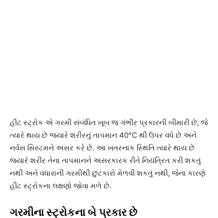
હીટ સ્ટ્રોક એ ગરમી સંબંધિત ખૂબ જ ગંભીર પ્રકારની બીમારી છે, જે
ત્યારે થાય છે જ્યારે શરીરનું તાપમાન 40°C થી ઉપર વધે છે અને
નર્વસ સિસ્ટમને અસર કરે છે. આ ખતરનાક સ્થિતિ ત્યારે થાય છે
જ્યારે શરીર તેના તાપમાનને અસરકારક રીતે નિયંત્રિત કરી શકતું
નથી અને વધારાની ગરમીથી છુટકારો મેળવી શકતું નથી, જેના કારણે
હીટ સ્ટ્રોકના લક્ષણો જોવા મળે છે.
ગરમીના સ્ટ્રોકના બે પ્રકાર છે