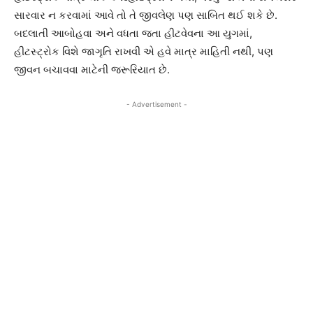
સારવાર ન કરવામાં આવે તો તે જીવલેણ પણ સાબિત થઈ શકે છે.
બદલાતી આબોહવા અને વધતા જતા હીટવેવના આ યુગમાં,
હીટસ્ટ્રોક વિશે જાગૃતિ રાખવી એ હવે માત્ર માહિતી નથી, પણ
જીવન બચાવવા માટેની જરૂરિયાત છે.
- Advertisement -