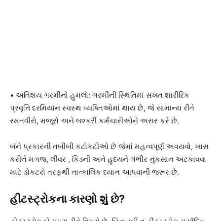
• અતિશય ગરમીનો હુમલો: ગરમીની સ્થિતિમાં સખત શારીરિક
પ્રવૃત્તિ દરમિયાન સ્વસ્થ વ્યક્તિઓમાં થાય છે, જે સામાન્ય રીતે
રમતવીરો, મજૂરો અને લશ્કરી કર્મચારીઓને અસર કરે છે.
બંને પ્રકારની તબીબી કટોકટીઓ છે જેમાં મહત્વપૂર્ણ અવયવો, ખાસ
કરીને મગજ, લીવર , કિડની અને હૃદયને ગંભીર નુકસાન અટકાવવા
માટે ડોકટરો તરફથી તાત્કાલિક ધ્યાન આપવાની જરૂર છે.
હીટસ્ટ્રોકના કારણો શું છે?