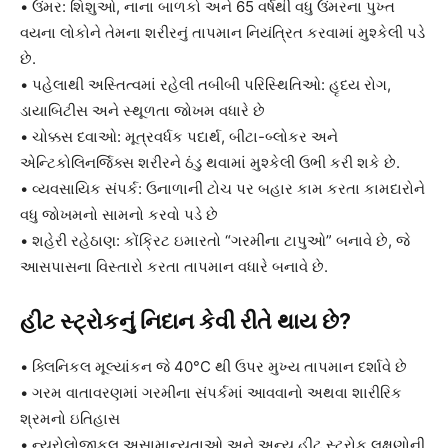
• ઉંમર: શિશુઓ, નાના બાળકો અને 65 વર્ષથી વધુ ઉંમરના પુખ્ત
વયના લોકોને તેમના શરીરનું તાપમાન નિયંત્રિત કરવામાં મુશ્કેલી પડે
છે.
• પહેલાથી અસ્તિત્વમાં રહેલી તબીબી પરિસ્થિતિઓ: હૃદય રોગ,
ડાયાબિટીસ અને સ્થૂળતા જોખમ વધારે છે
• ચોક્કસ દવાઓ: મૂત્રવર્ધક પદાર્થ, બીટા-બ્લોકર અને
એન્ટિકોલિનર્જિક્સ શરીરને ઠંડુ થવામાં મુશ્કેલી ઉભી કરી શકે છે.
• વ્યવસાયિક સંપર્ક: ઉનાળાની ટોચ પર બહાર કામ કરતા કામદારોને
વધુ જોખમનો સામનો કરવો પડે છે
• શહેરી રહેઠાણ: કોંક્રિટ ઇમારતો “ગરમીના ટાપુઓ” બનાવે છે, જે
આસપાસના વિસ્તારો કરતા તાપમાન વધારે બનાવે છે.
હીટ સ્ટ્રોકનું નિદાન કેવી રીતે થાય છે?
• ક્લિનિકલ મૂલ્યાંકન જે 40°C થી ઉપર મુખ્ય તાપમાન દર્શાવે છે
• ગરમ વાતાવરણમાં ગરમીના સંપર્કમાં આવવાનો અથવા શારીરિક
શ્રમનો ઇતિહાસ
• ન્યુરોલોજીકલ અસામાન્યતાઓ અને અન્ય હીટ સ્ટ્રોક લક્ષણોની