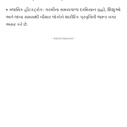
• ક્લાસિક હીટસ્ટ્રોક: ગરમીના સમયગાળા દરમિયાન વૃદ્ધો, શિશુઓ
અને લાંબા સમયથી બીમાર લોકોને શારીરિક પ્રવૃત્તિની જરૂર વગર
અસર કરે છે.
- Advertisement -