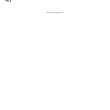
લો.)
- Advertisement -