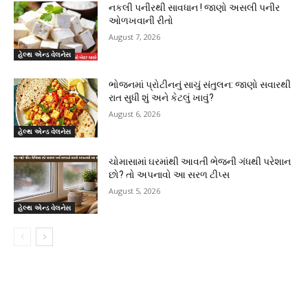
નકલી પનીરથી સાવધાન ! જાણો અસલી પનીર
ઓળખવાની રીતો
August 7, 2026
હેલ્થ એન્ડ વેલનેસ
ભોજનમાં પ્રોટીનનું સાચું સંતુલન: જાણો સવારથી
રાત સુધી શું અને કેટલું ખાવું?
August 6, 2026
હેલ્થ એન્ડ વેલનેસ
ચોમાસામાં ઘરમાંથી આવતી ભેજની ગંધથી પરેશાન
છો? તો અપનાવો આ સરળ ટીપ્સ
August 5, 2026
હેલ્થ એન્ડ વેલનેસ