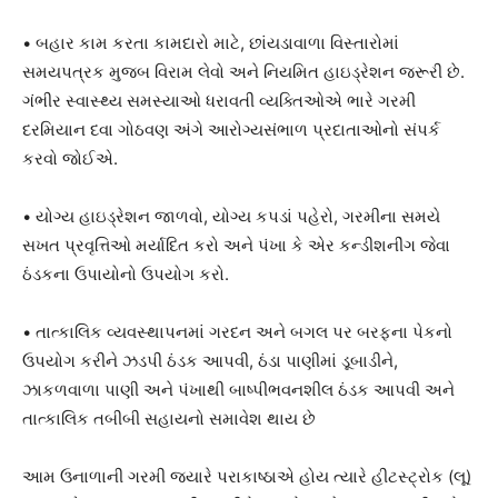
• બહાર કામ કરતા કામદારો માટે, છાંયડાવાળા વિસ્તારોમાં
સમયપત્રક મુજબ વિરામ લેવો અને નિયમિત હાઇડ્રેશન જરૂરી છે.
ગંભીર સ્વાસ્થ્ય સમસ્યાઓ ધરાવતી વ્યક્તિઓએ ભારે ગરમી
દરમિયાન દવા ગોઠવણ અંગે આરોગ્યસંભાળ પ્રદાતાઓનો સંપર્ક
કરવો જોઈએ.
• યોગ્ય હાઇડ્રેશન જાળવો, યોગ્ય કપડાં પહેરો, ગરમીના સમયે
સખત પ્રવૃત્તિઓ મર્યાદિત કરો અને પંખા કે એર કન્ડીશનીંગ જેવા
ઠંડકના ઉપાયોનો ઉપયોગ કરો.
• તાત્કાલિક વ્યવસ્થાપનમાં ગરદન અને બગલ પર બરફના પેકનો
ઉપયોગ કરીને ઝડપી ઠંડક આપવી, ઠંડા પાણીમાં ડૂબાડીને,
ઝાકળવાળા પાણી અને પંખાથી બાષ્પીભવનશીલ ઠંડક આપવી અને
તાત્કાલિક તબીબી સહાયનો સમાવેશ થાય છે
આમ ઉનાળાની ગરમી જ્યારે પરાકાષ્ઠાએ હોય ત્યારે હીટસ્ટ્રોક (લૂ)