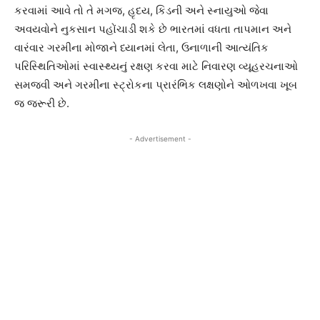
કરવામાં આવે તો તે મગજ, હૃદય, કિડની અને સ્નાયુઓ જેવા
અવયવોને નુકસાન પહોંચાડી શકે છે ભારતમાં વધતા તાપમાન અને
વારંવાર ગરમીના મોજાને ધ્યાનમાં લેતા, ઉનાળાની આત્યંતિક
પરિસ્થિતિઓમાં સ્વાસ્થ્યનું રક્ષણ કરવા માટે નિવારણ વ્યૂહરચનાઓ
સમજવી અને ગરમીના સ્ટ્રોકના પ્રારંભિક લક્ષણોને ઓળખવા ખૂબ
જ જરૂરી છે.
- Advertisement -