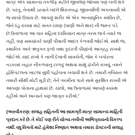
માત્ર એક સામાન્ય તકલીફ મટીને જીવલેણ જોખમ પણ બની શકે
છે. પરંતુ, તેનાથી ડરવાને બદલે શિસ્તબદ્ધ જીવનશૈલી અપનાવવી એ
જ સાચો ઉપાય છે. આપણું શરીર એ એક અત્યાધુનિક મશીન છે,
જેને ઠંડુ રાખવા માટે સતત ઇંધણ (પાણી અને ક્ષાર) ની જરૂર પડે
છે.ઉનાળાના આ ચાર મહિના દરમિયાન માત્ર તરસ લાગે ત્યારે જ
નહીં, પણ સમયાંતરે પાણી પીવાની આદત કેળવવી જોઈએ. સાથે જ,
સ્થાનિક અને ઋતુગત ફળો તથા કુદરતી પીણાંનો આગ્રહ રાખવો
જોઈએ. યાદ રાખો કે નાની દેખાતી સાવચેતી, જેમ કે બપોરના
તડકામાં બહાર નીકળવાનું ટાળવું અથવા માથું ઢાંકીને રાખવું, તમને
હોસ્પિટલના ખાટલા સુધી પહોંચતા બચાવી શકે છે. તમારી તબિયત એ
તમારી સૌથી મોટી મૂડી છે, તેને ગરમીના પારો સામે સુરક્ષિત રાખવી એ
આપણા પોતાના હાથમાં છે. ચાલો, આ ઉનાળામાં આપણે સ્વસ્થ
રહીએ અને અન્યને પણ જાગૃત કરીએ.”
(અસ્વીકરણ: સલાહ સહિતની આ સામગ્રી માત્ર સામાન્ય માહિતી
પ્રદાન કરે છે. તે કોઈ પણ રીતે યોગ્ય તબીબી અભિપ્રાયનો વિકલ્પ
નથી. વધુ વિગતો માટે હંમેશા નિષ્ણાત અથવા તમારા ડૉક્ટરની સલાહ