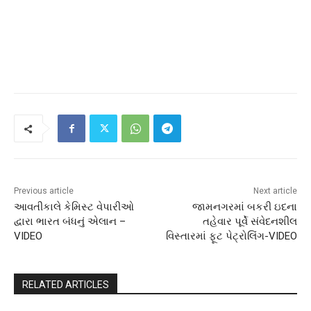
Previous article
Next article
આવતીકાલે કેમિસ્ટ વેપારીઓ
જામનગરમાં બકરી ઇદના
દ્વારા ભારત બંધનું એલાન –
તહેવાર પૂર્વે સંવેદનશીલ
VIDEO
વિસ્તારમાં ફૂટ પેટ્રોલિંગ-VIDEO
RELATED ARTICLES