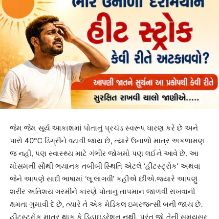
જેમ જેમ સૂર્ય આકાશમાં પોતાનું પ્રચંડ સ્વરૂપ ધારણ કરે છે અને
પારો 40°C ડિગ્રીને વટાવી જાય છે, ત્યારે ઉનાળો માત્ર અકળામણ
જ નહીં, પણ સ્વાસ્થ્ય માટે ગંભીર જોખમો પણ લઈને આવે છે. આ
મોસમની સૌથી ભયાનક તબીબી સ્થિતિ એટલે ‘હીટસ્ટ્રોક’ અથવા
જેને આપણે સાદી ભાષામાં ‘લૂ લાગવી’ કહીએ છીએ.જ્યારે આપણું
શરીર અતિશય ગરમીને કારણે પોતાનું તાપમાન જાળવી રાખવાની
ક્ષમતા ગુમાવી દે છે, ત્યારે તે એક મેડિકલ ઇમરજન્સી બની જાય છે.
હીટસ્ટ્રોક માત્ર થાક કે ડિહાઇડ્રેશન નથી, પરંતુ જો તેની સમયસર