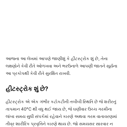
આજના આ લેખમાં આપણે જાણીશું કે હીટસ્ટ્રોક શું છે, તેના
લક્ષણોને કેવી રીતે ઓળખવા અને ભરઉનાળે આપણી જાતને સૂર્યના
આ પ્રકોપથી કેવી રીતે સુરક્ષિત રાખવી.
હીટસ્ટ્રોક શું છે?
હીટસ્ટ્રોક એ એક ગંભીર કટોકટીની તબીબી સ્થિતિ છે જે શરીરનું
તાપમાન 40°C થી વધુ થઈ જાય છે, જે ઘણીવાર ઉચ્ચ ગરમીના
લાંબા સમય સુધી સંપર્કમાં રહેવાને કારણે અથવા ગરમ વાતાવરણમાં
તીવ્ર શારીરિક પ્રવૃત્તિને કારણે થાય છે. જો સમયસર સારવાર ન