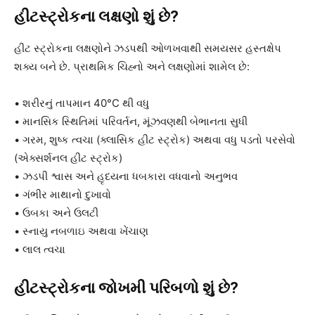
હીટસ્ટ્રોકના લક્ષણો શું છે?
હીટ સ્ટ્રોકના લક્ષણોને ઝડપથી ઓળખવાથી સમયસર હસ્તક્ષેપ
શક્ય બને છે. પ્રાથમિક ચિહ્નો અને લક્ષણોમાં શામેલ છે:
• શરીરનું તાપમાન 40°C થી વધુ
• માનસિક સ્થિતિમાં પરિવર્તન, મૂંઝવણથી બેભાનતા સુધી
• ગરમ, શુષ્ક ત્વચા (ક્લાસિક હીટ સ્ટ્રોક) અથવા વધુ પડતો પરસેવો
(એક્સર્શનલ હીટ સ્ટ્રોક)
• ઝડપી શ્વાસ અને હૃદયના ધબકારા વધવાનો અનુભવ
• ગંભીર માથાનો દુખાવો
• ઉબકા અને ઉલટી
• સ્નાયુ નબળાઇ અથવા ખેંચાણ
• લાલ ત્વચા
હીટસ્ટ્રોકના જોખમી પરિબળો શું છે?