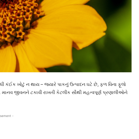
ધી કંઈક ખોટું ન થાય – જ્યારે પાકનું ઉત્પાદન ઘટે છે, ફળ વિના ફૂલો
કો માનવ જીવનને ટકાવી રાખતી કેટલીક સૌથી મહત્વપૂર્ણ પ્રણાલીઓને
isement -