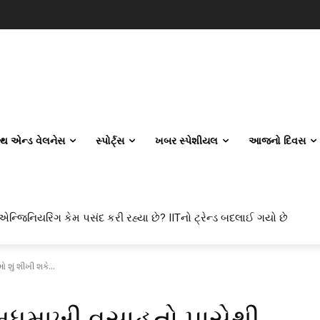
લ્થ એન્ડ વેલનેસ
સ્પોર્ટ્સ
ખબર સ્પેશીયલ
આજનો દિવસ
ક્ત ઘીનો જથ્થો ઝડપાયો
શું શીખી શકે...
 મધમાખી વસાહતો પાસેથી