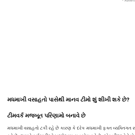
- Advert
મધમાખી વસાહતો પાસેથી માનવ ટીમો શું શીખી શકે છે?
ટીમવર્ક મજબૂત પરિણામો બનાવે છે
મધમાખી વસાહતો ટકી રહે છે કારણ કે દરેક મધમાખી ફક્ત વ્યક્તિગત 