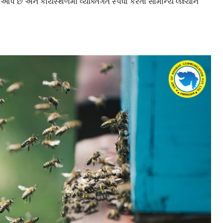
 છે અને કાર્યસ્થળમાં વ્યક્તિગત સ્પર્ધા કરતાં સામાન્ય લક્ષ્યોને