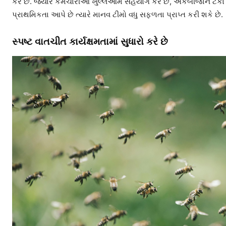
કરે છે. જ્યારે કર્મચારીઓ ખુલ્લેઆમ સહયોગ કરે છે, એકબીજાને ટેકો આપે
પ્રાથમિકતા આપે છે ત્યારે માનવ ટીમો વધુ સફળતા પ્રાપ્ત કરી શકે છે.
સ્પષ્ટ વાતચીત કાર્યક્ષમતામાં સુધારો કરે છે