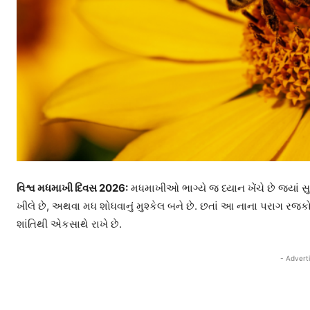
વિશ્વ મધમાખી દિવસ 2026:
મધમાખીઓ ભાગ્યે જ ધ્યાન ખેંચે છે જ્યાં સુ
ખીલે છે, અથવા મધ શોધવાનું મુશ્કેલ બને છે. છતાં આ નાના પરાગ રજ
શાંતિથી એકસાથે રાખે છે.
- Advert