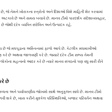
, જે તેમને ખોરાકના સ્ત્રોતો અને દિશાઓ વિશે માહિતી શેર કરવામાં
ટકાવે છે અને સમય બચાવે છે. માનવ ટીમો પારદર્શક સંદેશાવ્યવહાર,
છે જેથી દરેક વ્યક્તિ સંરેખિત અને ઉત્પાદક રહે.
છે જે મધપૂડાના અસ્તિત્વમાં ફાળો આપે છે. કેટલીક મધમાખીઓ
ક્ષણ કરે છે અથવા જાળવણી કરે છે. જ્યારે દરેક ટીમ સભ્ય તેમની
લોકોના મહત્વનો આદર કરે છે ત્યારે માનવ સંગઠનો પણ વધુ સારી રીતે
રે છે
ધતા અને પર્યાવરણીય જોખમો સાથે અનુકૂલન સાધે છે. માનવ ટીમો
ળવી શકે છે, ખાસ કરીને મુશ્કેલ પરિસ્થિતિઓ, બજાર પરિવર્તન અથવા