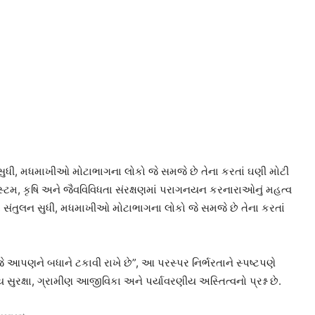
ધી, મધમાખીઓ મોટાભાગના લોકો જે સમજે છે તેના કરતાં ઘણી મોટી
મ, કૃષિ અને જૈવવિવિધતા સંરક્ષણમાં પરાગનયન કરનારાઓનું મહત્વ
 સંતુલન સુધી, મધમાખીઓ મોટાભાગના લોકો જે સમજે છે તેના કરતાં
 આપણને બધાને ટકાવી રાખે છે”, આ પરસ્પર નિર્ભરતાને સ્પષ્ટપણે
્ય સુરક્ષા, ગ્રામીણ આજીવિકા અને પર્યાવરણીય અસ્તિત્વનો પ્રશ્ન છે.