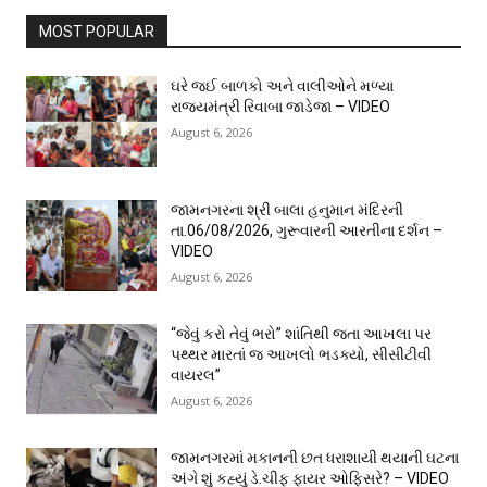
MOST POPULAR
ઘરે જઈ બાળકો અને વાલીઓને મળ્યા
રાજ્યમંત્રી રિવાબા જાડેજા – VIDEO
August 6, 2026
જામનગરના શ્રી બાલા હનુમાન મંદિરની
તા.06/08/2026, ગુરૂવારની આરતીના દર્શન –
VIDEO
August 6, 2026
“જેવું કરો તેવું ભરો” શાંતિથી જતા આખલા પર
પથ્થર મારતાં જ આખલો ભડક્યો, સીસીટીવી
વાયરલ”
August 6, 2026
જામનગરમાં મકાનની છત ધરાશાયી થયાની ઘટના
અંગે શું કહ્યું ડે.ચીફ ફાયર ઓફિસરે? – VIDEO