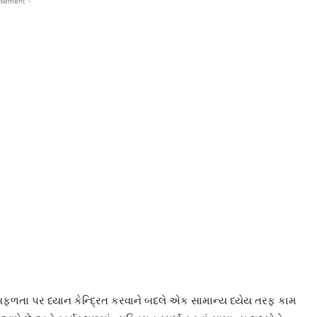
isement -
સફળતા પર ધ્યાન કેન્દ્રિત કરવાને બદલે એક સામાન્ય ધ્યેય તરફ કામ