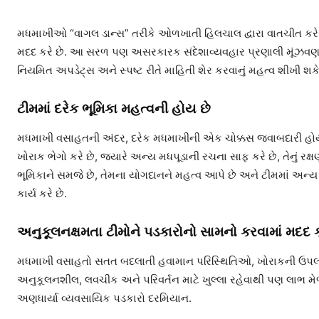
મધમાખીઓ “વાગલ ડાન્સ” તરીકે ઓળખાતી હિલચાલ દ્વારા વાતચીત કરે છે
મદદ કરે છે. આ સરળ પણ અસરકારક સંદેશાવ્યવહાર પ્રણાલી મૂંઝવણ અ
નિયમિત અપડેટ્સ અને સ્પષ્ટ રીતે માહિતી શેર કરવાનું મહત્વ શીખી શકે 
ટીમમાં દરેક ભૂમિકા મહત્વની હોય છે
મધમાખી વસાહતની અંદર, દરેક મધમાખીની એક ચોક્કસ જવાબદારી હોય 
ખોરાક ભેગો કરે છે, જ્યારે અન્ય મધપૂડાની રચના સાફ કરે છે, તેનું ર
ભૂમિકાને સમજે છે, તેમના યોગદાનને મહત્વ આપે છે અને ટીમમાં અન્ય 
કાર્ય કરે છે.
અનુકૂલનક્ષમતા ટીમોને પડકારોનો સામનો કરવામાં મદદ ક
મધમાખી વસાહતો સતત બદલાતી હવામાન પરિસ્થિતિઓ, ખોરાકની ઉપલબ્
અનુકૂલનશીલ, લવચીક અને પરિવર્તન માટે ખુલ્લા રહેવાથી પણ લાભ મે
અણધાર્યા વ્યવસાયિક પડકારો દરમિયાન.