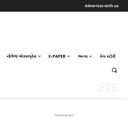
Advertise with us
નોલેજ એક્સપ્રેસ
E-PAPER
અન્ય
વેબ સ્ટોરી
- Advertisment -