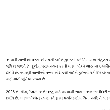
આપણી થાળીઓ પરના ખોરાકથી લઈને કુદરતી ઇકોસિસ્ટમના સંતુલન સુ
ભૂમિકા ભજવે છે.
ફૂલોનું પરાગનયન કરતી મધમાખીઓ ભારતના ઇકોસિસ્ટ
દર્શાવે છે. આપણી થાળીઓ પરના ખોરાકથી લઈને કુદરતી ઇકોસિસ્ટમના
ઘણી મોટી ભૂમિકા ભજવે છે.
2026 ની થીમ, “લોકો અને ગ્રહ માટે મધમાખી સાથે – એક ભાગીદારી જે
દર્શાવે છે. મધમાખીઓનું રક્ષણ હવે ફક્ત પર્યાવરણીય ચિંતા નથી; તે ખાદ