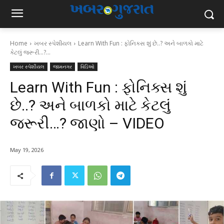
Home
ખબર સ્પેશીયલ
Learn With Fun : ફોનિક્સ શું છે..? અને બાળકો માટે
કેટલું જરૂરી...?...
ખબર સ્પેશીયલ
જામનગર
વિડિઓ
Learn With Fun : ફોનિક્સ શું
છે..? અને બાળકો માટે કેટલું
જરૂરી…? જાણો – VIDEO
May 19, 2026