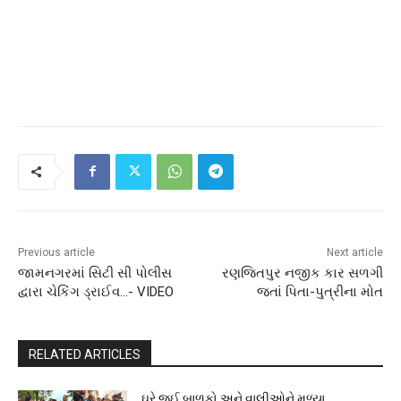
Previous article
Next article
જામનગરમાં સિટી સી પોલીસ
રણજિતપુર નજીક કાર સળગી
દ્વારા ચેકિંગ ડ્રાઈવ…- VIDEO
જતાં પિતા-પુત્રીના મોત
RELATED ARTICLES
ઘરે જઈ બાળકો અને વાલીઓને મળ્યા