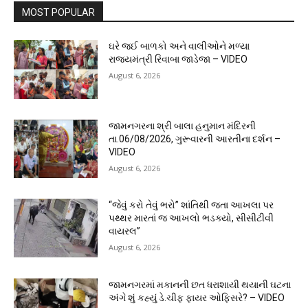
MOST POPULAR
ઘરે જઈ બાળકો અને વાલીઓને મળ્યા
રાજ્યમંત્રી રિવાબા જાડેજા – VIDEO
August 6, 2026
જામનગરના શ્રી બાલા હનુમાન મંદિરની
તા.06/08/2026, ગુરૂવારની આરતીના દર્શન –
VIDEO
August 6, 2026
“જેવું કરો તેવું ભરો” શાંતિથી જતા આખલા પર
પથ્થર મારતાં જ આખલો ભડક્યો, સીસીટીવી
વાયરલ”
August 6, 2026
જામનગરમાં મકાનની છત ધરાશાયી થયાની ઘટના
અંગે શું કહ્યું ડે.ચીફ ફાયર ઓફિસરે? – VIDEO