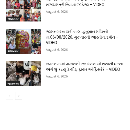
રાજ્યમંત્રી રિવાબા જાડેજા – VIDEO
August 6, 2026
જામનગર
જામનગરના શ્રી બાલા હનુમાન મંદિરની
તા.06/08/2026, ગુરૂવારની આરતીના દર્શન –
VIDEO
August 6, 2026
જામનગર
જામનગરમાં મકાનની છત ધરાશાયી થયાની ઘટના
અંગે શું કહ્યું ડે.ચીફ ફાયર ઓફિસરે? – VIDEO
August 6, 2026
જામનગર