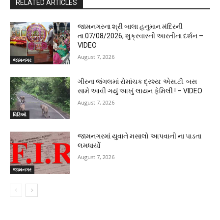
RELATED ARTICLES
જામનગરના શ્રી બાલા હનુમાન મંદિરની
તા.07/08/2026, શુક્રવારની આરતીના દર્શન –
VIDEO
August 7, 2026
જામનગર
ગીરના જંગલમાં રોમાંચક દ્રશ્ય: એસ.ટી. બસ
સામે આવી ગયું આખું લાયન ફેમિલી ! – VIDEO
August 7, 2026
વિડિઓ
જામનગરમાં યુવાને મસાલો આપવાની ના પાડતા
લમધાર્યો
August 7, 2026
જામનગર