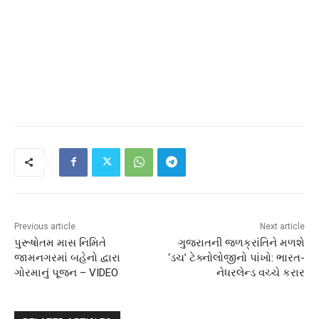
Previous article
Next article
પુરૂષોતમ માસ નિમિતે
ગુજરાતની જળક્રાંતિને મળશે
જામનગરમાં બહેનો દ્વારા
‘ડચ’ ટેક્નોલોજીનો પાંખો: ભારત-
ગોરમાનું પૂજન – VIDEO
નેધરલેન્ડ વચ્ચે કરાર