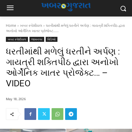
Home
ખબર સ્પેશીયલ
ધરતીમાંથી મળેલું ધરતીને અર્પણ : ગાયત્રી શક્તિપીઠ દ્વારા
અનોખો ઓર્ગેનિક ખાતર પ્રોજેક્ટ......
ખબર સ્પેશીયલ
જામનગર
વિડિઓ
ધરતીમાંથી મળેલું ધરતીને અર્પણ :
ગાયત્રી શક્તિપીઠ દ્વારા અનોખો
ઓર્ગેનિક ખાતર પ્રોજેક્ટ… –
VIDEO
May 18, 2026