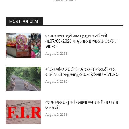
MOST POPULAR
જામનગરના શ્રી બાલા હનુમાન મંદિરની
તા.07/08/2026, શુક્રવારની આરતીના દર્શન –
VIDEO
August 7, 2026
ગીરના જંગલમાં રોમાંચક દ્રશ્ય: એસ.ટી. બસ
સામે આવી ગયું આખું લાયન ફેમિલી ! – VIDEO
August 7, 2026
જામનગરમાં યુવાને મસાલો આપવાની ના પાડતા
લમધાર્યો
August 7, 2026