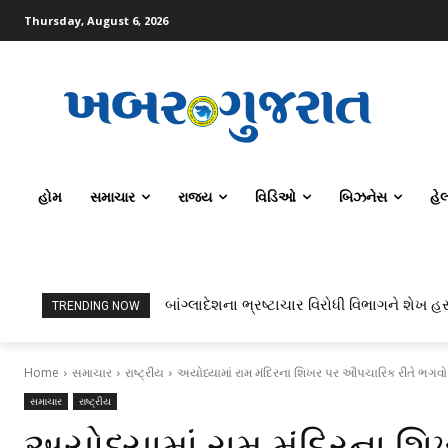
Thursday, August 6, 2026
હોમ
સમાચાર
રાજ્ય
વિડિઓ
બિઝનેસ
હે
બાંગ્લાદેશના ભ્રષ્ટાચાર વિરોધી વિભાગને શેખ હસીના
ટોપર્સ કોમ્પ્યુટર સાયન્સ અને AI કરતાં સિવિલ
TRENDING NOW
Home
સમાચાર
રાષ્ટ્રીય
અયોધ્યામાં રામ મંદિરના શિખર પર ઔપચારિક રીતે ભગવો ધ્
સમાચાર
રાષ્ટ્રીય
અયોધ્યામાં રામ મંદિરના શ