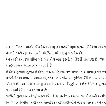
આ કાર્યક્રમ માર્ગશીર્ષ મહિનાના શુક્લ પક્ષની શુભ પંચમી તિથિએ યોજ
પંચમી સાથે સુસંગત હતો, જે દિવ્ય જોડાણનું પ્રતીક છે.
આ તારીખ નવમા શીખ ગુરુ ગુરુ તેગ બહાદુરનો શહીદ દિવસ પણ છે, જેમણે
આધ્યાત્મિક મહત્વને વધુ વધારે છે.
મંદિર સંકુલમાં મુખ્ય મંદિરની બાહ્ય દિવાલો પર વાલ્મીકિ રામાયણ
પ્રસંગો દર્શાવવામાં આવ્યા છે, જેમાં ભારતીય સંસ્કૃતિના 79 કાંસ્ય-કાસ
એકસાથે, આ તત્વો બધા મુલાકાતીઓને અર્થપૂર્ણ અને શૈક્ષણિક અનુભવ
વારસામાં ઊંડી સમજ આપે છે.
મોદીની મુલાકાતની પૂર્વસંધ્યાએ, ઉત્તર પ્રદેશના મુખ્યમંત્રી યોગી આ
સ્થળ પર સમીક્ષા કરી અને સંબંધિત અધિકારીઓને જરૂરી સૂચનાઓ આ