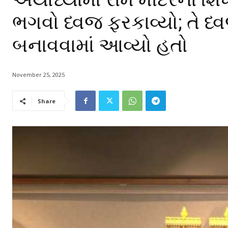
ભગવો ધ્વજ ફરકાવ્યો; તે ધ
બનાવવામાં આવ્યો હતો
November 25, 2025
Share