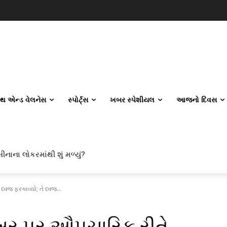
લ્થ એન્ડ વેલનેસ
સ્પોર્ટ્સ
ખબર સ્પેશીયલ
આજનો દિવસ
ના લોકરમાંથી શું મળ્યું?
 એન્જિનિયરિંગ કેમ પસંદ કરી રહ્યા છે? IITનો ટ્રેન્ડ બદલાઈ ગયો છે
વજ ફરકાવ્યો; તે ધ્વજ...
િખર પર ઔપચારિક રીતે