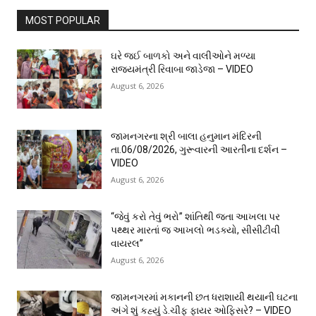
MOST POPULAR
ઘરે જઈ બાળકો અને વાલીઓને મળ્યા
રાજ્યમંત્રી રિવાબા જાડેજા – VIDEO
August 6, 2026
જામનગરના શ્રી બાલા હનુમાન મંદિરની
તા.06/08/2026, ગુરૂવારની આરતીના દર્શન –
VIDEO
August 6, 2026
“જેવું કરો તેવું ભરો” શાંતિથી જતા આખલા પર
પથ્થર મારતાં જ આખલો ભડક્યો, સીસીટીવી
વાયરલ”
August 6, 2026
જામનગરમાં મકાનની છત ધરાશાયી થયાની ઘટના
અંગે શું કહ્યું ડે.ચીફ ફાયર ઓફિસરે? – VIDEO