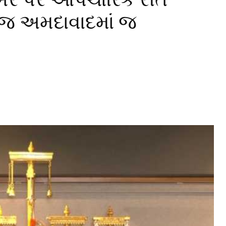
્વજ અમદાવાદમાં જ