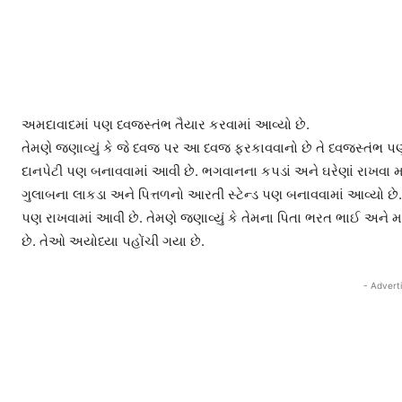
અમદાવાદમાં પણ ધ્વજસ્તંભ તૈયાર કરવામાં આવ્યો છે.
તેમણે જણાવ્યું કે જે ધ્વજ પર આ ધ્વજ ફરકાવવાનો છે તે ધ્વજસ્તંભ પણ
દાનપેટી પણ બનાવવામાં આવી છે. ભગવાનના કપડાં અને ઘરેણાં રાખવા મા
ગુલાબના લાકડા અને પિત્તળનો આરતી સ્ટેન્ડ પણ બનાવવામાં આવ્યો છે.
પણ રાખવામાં આવી છે. તેમણે જણાવ્યું કે તેમના પિતા ભરત ભાઈ અને 
છે. તેઓ અયોધ્યા પહોંચી ગયા છે.
- Advert