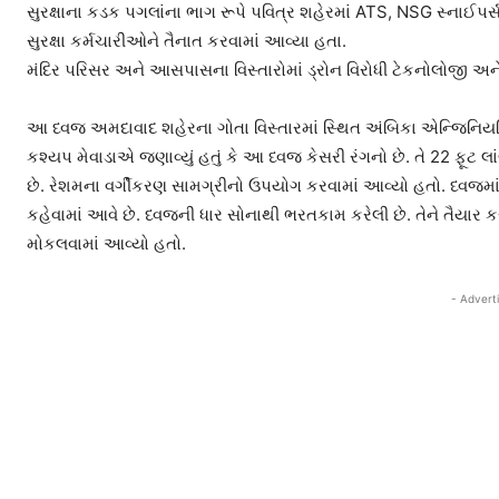
સુરક્ષાના કડક પગલાંના ભાગ રૂપે પવિત્ર શહેરમાં ATS, NSG સ્નાઈપર
સુરક્ષા કર્મચારીઓને તૈનાત કરવામાં આવ્યા હતા.
મંદિર પરિસર અને આસપાસના વિસ્તારોમાં ડ્રોન વિરોધી ટેકનોલોજી 
આ ધ્વજ અમદાવાદ શહેરના ગોતા વિસ્તારમાં સ્થિત અંબિકા એન્જિનિયરિંગ 
કશ્યપ મેવાડાએ જણાવ્યું હતું કે આ ધ્વજ કેસરી રંગનો છે. તે 22 ફૂટ લ
છે. રેશમના વર્ગીકરણ સામગ્રીનો ઉપયોગ કરવામાં આવ્યો હતો. ધ્વજમાં સૂર
કહેવામાં આવે છે. ધ્વજની ધાર સોનાથી ભરતકામ કરેલી છે. તેને તૈયાર ક
મોકલવામાં આવ્યો હતો.
- Advert