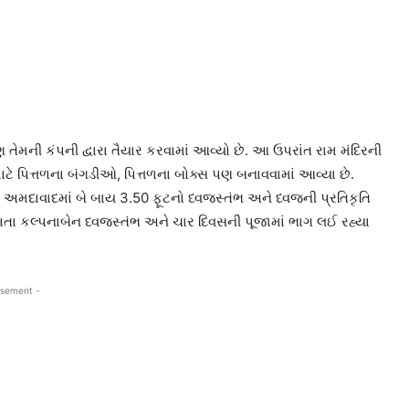
 તેમની કંપની દ્વારા તૈયાર કરવામાં આવ્યો છે. આ ઉપરાંત રામ મંદિરની
ટે પિત્તળના બંગડીઓ, પિત્તળના બોક્સ પણ બનાવવામાં આવ્યા છે.
 અમદાવાદમાં બે બાય 3.50 ફૂટનો ધ્વજસ્તંભ અને ધ્વજની પ્રતિકૃતિ
માતા કલ્પનાબેન ધ્વજસ્તંભ અને ચાર દિવસની પૂજામાં ભાગ લઈ રહ્યા
isement -