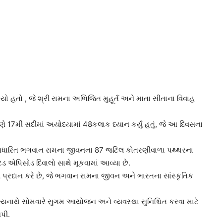
ાયો હતો , જે શ્રી રામના અભિજિત મુહૂર્ત અને માતા સીતાના વિવાહ
 17મી સદીમાં અયોધ્યામાં 48કલાક ધ્યાન કર્યું હતું, જે આ દિવસના
 પર આધારિત ભગવાન રામના જીવનના 87 જટિલ કોતરણીવાળા પથ્થરના
્ટેડ એપિસોડ દિવાલો સાથે મૂકવામાં આવ્યા છે.
 પ્રદાન કરે છે, જે ભગવાન રામના જીવન અને ભારતના સાંસ્કૃતિક
દિત્યનાથે સોમવારે સુગમ આયોજન અને વ્યવસ્થા સુનિશ્ચિત કરવા માટે
પી.