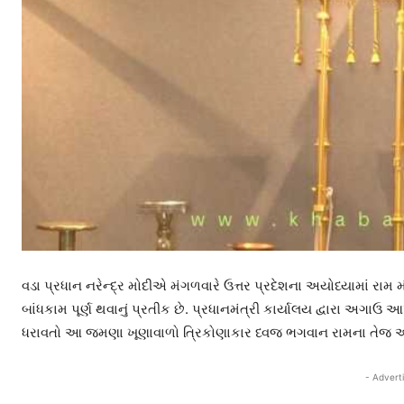
વડા પ્રધાન નરેન્દ્ર મોદીએ મંગળવારે ઉત્તર પ્રદેશના અયોધ્યામાં રા
બાંધકામ પૂર્ણ થવાનું પ્રતીક છે. પ્રધાનમંત્રી કાર્યાલય દ્વારા અગ
ધરાવતો આ જમણા ખૂણાવાળો ત્રિકોણાકાર ધ્વજ ભગવાન રામના તેજ અને બ
- Advert