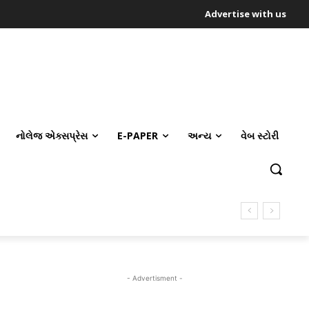
Advertise with us
નોલેજ એક્સપ્રેસ
E-PAPER
અન્ય
વેબ સ્ટોરી
- Advertisment -