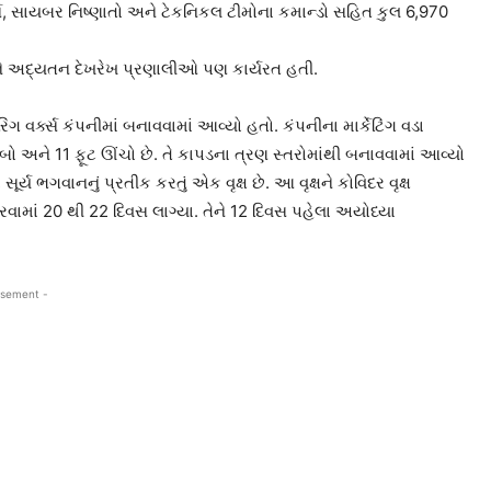
્સ, સાયબર નિષ્ણાતો અને ટેકનિકલ ટીમોના કમાન્ડો સહિત કુલ 6,970
અને અદ્યતન દેખરેખ પ્રણાલીઓ પણ કાર્યરત હતી.
વર્ક્સ કંપનીમાં બનાવવામાં આવ્યો હતો. કંપનીના માર્કેટિંગ વડા
ાંબો અને 11 ફૂટ ઊંચો છે. તે કાપડના ત્રણ સ્તરોમાંથી બનાવવામાં આવ્યો
્ય ભગવાનનું પ્રતીક કરતું એક વૃક્ષ છે. આ વૃક્ષને કોવિદર વૃક્ષ
રવામાં 20 થી 22 દિવસ લાગ્યા. તેને 12 દિવસ પહેલા અયોધ્યા
isement -