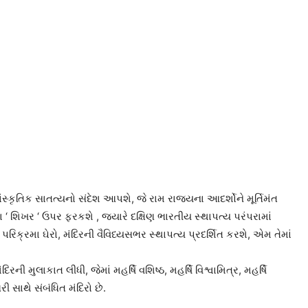
કૃતિક સાતત્યનો સંદેશ આપશે, જે રામ રાજ્યના આદર્શોને મૂર્તિમંત
‘ શિખર ‘ ઉપર ફરકશે , જ્યારે દક્ષિણ ભારતીય સ્થાપત્ય પરંપરામાં
ક્રમા ઘેરો, મંદિરની વૈવિધ્યસભર સ્થાપત્ય પ્રદર્શિત કરશે, એમ તેમાં
મુલાકાત લીધી, જેમાં મહર્ષિ વશિષ્ઠ, મહર્ષિ વિશ્વામિત્ર, મહર્ષિ
ી સાથે સંબંધિત મંદિરો છે.