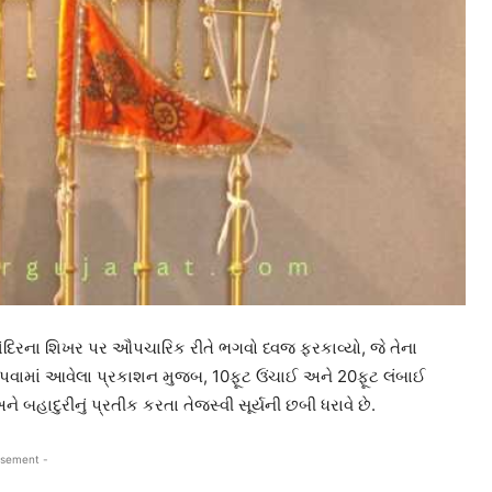
મ મંદિરના શિખર પર ઔપચારિક રીતે ભગવો ધ્વજ ફરકાવ્યો, જે તેના
ાઉ આપવામાં આવેલા પ્રકાશન મુજબ, 10ફૂટ ઉંચાઈ અને 20ફૂટ લંબાઈ
હાદુરીનું પ્રતીક કરતા તેજસ્વી સૂર્યની છબી ધરાવે છે.
isement -