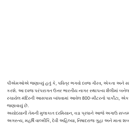
પીએમઓએ જણાવ્યું હતું કે, પવિત્ર ભગવો ધ્વજ ગૌરવ, એકતા અને સાંસ્
કરશે. આ ધ્વજ પરંપરાગત ઉત્તર ભારતીય નાગર સ્થાપત્ય શૈલીમાં બનેલા 
રચાયેલ મંદિરની આસપાસ બાંધવામાં આવેલ 800-મીટરનો પાર્કોટા, એક પરિ
જણાવાયું છે.
અયોધ્યાની તેમની મુલાકાત દરમિયાન, વડા પ્રધાને આજે અગાઉ સપ્તમંદિરની 
અગસ્ત્ય, મહર્ષિ વાલ્મીકિ, દેવી અહિલ્યા, નિષાદરાજ ગુહા અને માતા શબર