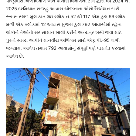
પીજીવીસીએલ વિભાગ અને પોલીસ વિભાગની ટીમ દ્વારા વર્ષ 2024 થી
2025 દરમિયાન સદરહુ આવાસ યોજનાના એસોસિએશન સાથે
રૂબરૂ સ્થળ મુલાકાત લઇ બ્લોક નં.52 થી 117 એમ કુલ 66 બ્લોક
મળી એક બ્લોકમાં 12 આવાસ મુજબ કુલ 792 આવાસોમાં રહેતા
લોકોને તેઓનો સર સામાન ખાલી કરીને અન્યત્ર ખસી જવા માટે
પુરતો સમય આપીને માનવીય અભિગમ સાથે એફ.પી.-95 વાળી
જગ્યામાં આવેલ તમામ 792 આવાસોનું સંપૂર્ણ પણે પાડતોડ કરવામાં
આવેલ છે.