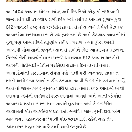
આ 1404 આવાસ યોજનામાં હાલની સ્થિતિએ એફ.પી.-55 વાળી
જગ્યામાં 1 થી 51 બ્લોક મળી દરેક બ્લોકમાં 12 આવાસ મુજબ કુલ
612 આવાસો હજુ પણ જર્જરીત હાલતમાં હોય અને તે પૈકી કેટલાક
આવાસોમાં સરસામાન સાથે બંધ હાલતમાં છે અને કેટલાક આવાસોમાં
હજુ પણ આસામીઓ રહેણાંક તરીકે વપરાશ કરતા હોય આથી
આગામી ચોમાસાની ઋતુને ઘ્યાનમાં રાખીને કોઇ આકસ્મિક ઘટનાના
ઉદભવે તેથી સાવચેતીના ભાગરૂપે આ તમામ 612 આવાસ ધારકોને
આખરી નોટીસથી નોટીસ પ્રસિઘ્ધ થયાના દિન-07માં તમામ
આવાસોમાંથી સરસામાન સંપૂર્ણ પણે ખાલી કરી અન્યત્ર સલામત
સ્થળે ખસી જવા આથી તાકીદ કરવામાં આવી છે જો તેમ કરવામાં નહિં
આવે તો જામનગર મહાનગરપાલિકા દ્વારા તમામ 612 આવાસો ખાલી
કરાવવા અંગેની કાર્યવાહી શરૂ કરવામાં આવશે અને આથી જે કોઇ
આવાસ ધારકોના સરસામાન બાબતે નુકસાન અંગે કે જર્જરીત
આવાસમાં કોઇ આકસ્મિક ઘટનાથી સંભવિત જાન હાની થવા અંગે
જામનગર મહાનગરપાલિકાની કોઇ જવાબદારી રહેશે નહિ તેમ
જામનગર મહાનગર પાલિકાની યાદી જણાવે છે.