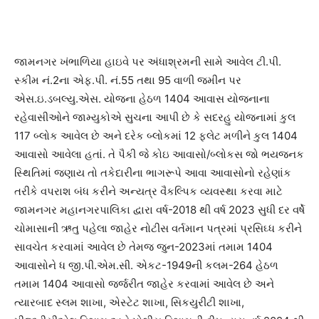
જામનગર ખંભાળિયા હાઇવે પર અંધાશ્રમની સામે આવેલ ટી.પી.
સ્કીમ નં.2ના એફ.પી. નં.55 તથા 95 વાળી જમીન પર
એસ.ઇ.ડબલ્યુ.એસ. યોજના હેઠળ 1404 આવાસ યોજનાના
રહેવાસીઓને જામ્યુકોએ સુચના આપી છે કે સદરહુ યોજનામાં કુલ
117 બ્લોક આવેલ છે અને દરેક બ્લોકમાં 12 ફલેટ મળીને કુલ 1404
આવાસો આવેલા હતાં. તે પૈકી જે કોઇ આવાસો/બ્લોકસ જો ભયજનક
સ્થિતિમાં જણાય તો તકેદારીના ભાગરૂપે આવા આવાસોનો રહેણાંક
તરીકે વપરાશ બંધ કરીને અન્યત્ર વૈકલ્પિક વ્યવસ્થા કરવા માટે
જામનગર મહાનગરપાલિકા દ્વારા વર્ષ-2018 થી વર્ષ 2023 સુધી દર વર્ષે
ચોમાસાની ઋતુ પહેલા જાહેર નોટીસ વર્તમાન પત્રમાં પ્રસિઘ્ધ કરીને
સાવચેત કરવામાં આવેલ છે તેમજ જુન-2023માં તમામ 1404
આવાસોને ધ જી.પી.એમ.સી. એકટ-1949ની કલમ-264 હેઠળ
તમામ 1404 આવાસો જર્જરીત જાહેર કરવામાં આવેલ છે અને
ત્યારબાદ સ્લમ શાખા, એસ્ટેટ શાખા, સિકયુરીટી શાખા,