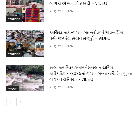
બાળકોએ બનાવી રાખડી – VIDEO
August 8, 2026
જામનગર
અલિયાબાડા-જામનગર બ્રોડગ્રેજ ડબલિંગ
પેસેન્જર રેલ સેવાને મંજૂરી – VIDEO
August 8, 2026
જામનગર
માલાબાર રિવર ઇન્ટરનેશનલ કાયકિંગ
કોમ્પિટિશન-2026માં જામનગરના નચિકેતા ગુપ્તા
ગોલ્ડન ચેમ્પિયન- VIDEO
August 8, 2026
ગુજરાત