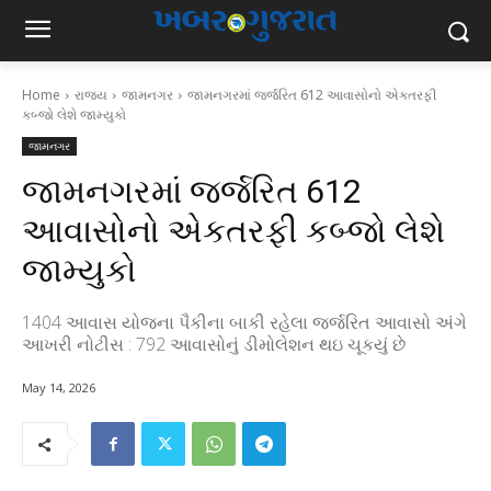
Home
રાજ્ય
જામનગર
જામનગરમાં જર્જરિત 612 આવાસોનો એકતરફી
કબ્જો લેશે જામ્યુકો
જામનગર
જામનગરમાં જર્જરિત 612
આવાસોનો એકતરફી કબ્જો લેશે
જામ્યુકો
1404 આવાસ યોજના પૈકીના બાકી રહેલા જર્જરિત આવાસો અંગે
આખરી નોટીસ : 792 આવાસોનું ડીમોલેશન થઇ ચૂકયું છે
May 14, 2026