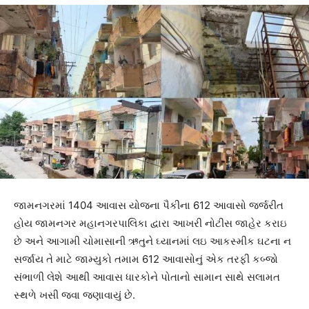
જામનગરમાં 1404 આવાસ યોજના પૈકીના 612 આવાસો જર્જરીત
હોય જામનગર મહાનગરપાલિકા દ્વારા આખરી નોટીસ જાહેર કરાઇ
છે અને આગામી ચોમાસાની ઋતુને ઘ્યાનમાં લઇ આકસ્મીક ઘટના ન
સર્જાય તે માટે જામ્યુકો તમામ 612 આવાસોનું એક તરફી કબ્જો
સંભાળી લેશે આથી આવાસ ધારકોને પોતાનો સામાન સાથે સલામત
સ્થળે ખસી જવા જણાવાયું છે.