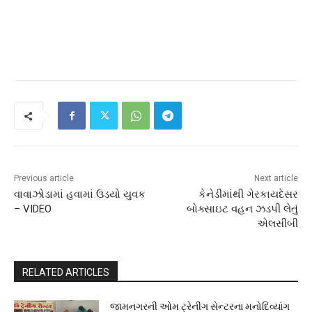
Previous article
Next article
વાવાઝોડામાં હવામાં ઉડયો યુવક
કેનેડીમાંથી ગેરકાયદેસર
– VIDEO
બોક્સાઇટ વહન ઝડપી લેતું
એલસીબી
RELATED ARTICLES
જામનગરની ઓમ ટ્રેનીંગ સેન્ટરના મનોદિવ્યાંગ