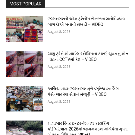
MOST POPULAR
જામનગરની ઓમ ટ્રેનીંગ સેન્ટરના મનોદિવ્યાંગ
બાળકોએ બનાવી રાખડી – VIDEO
August 8, 2026
ચાલુ ટ્રેને મોબાઈલ સ્નેચિંગના કારણે યુવકનું મોત
: ઘટના CCTVમાં કેદ – VIDEO
August 8, 2026
અલિયાબાડા-જામનગર બ્રોડગ્રેજ ડબલિંગ
પેસેન્જર રેલ સેવાને મંજૂરી – VIDEO
August 8, 2026
માલાબાર રિવર ઇન્ટરનેશનલ કાયકિંગ
કોમ્પિટિશન-2026માં જામનગરના નચિકેતા ગુપ્તા
ગોલ્ડન ચેમ્પિયન- VIDEO