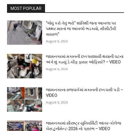
MOST POPULAR
“જેવું કરો તેવું ભરો” શાંતિથી જતા આખલા પર
પથ્થર મારતાં જ આખલો ભડક્યો, સીસીટીવી
વાયરલ”
August 6, 2026
જામનગરમાં મકાનની છત ધરાશાયી થયાની ઘટના
અંગે શું કહ્યું ડે.ચીફ ફાયર ઓફિસરે? – VIDEO
August 6, 2026
જામનગરના રાજપાર્કમાં મકાનની છત ઘસી પડી –
VIDEO
August 6, 2026
જામનગરમાં સૌરાષ્ટ્ર યુનિવર્સિટી આંતર-કોલેજ
ચેસ ટુર્નામેન્ટ-2026 નો પ્રારંભ – VIDEO