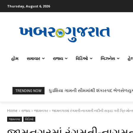
Thursday, August 6, 2026
હોમ
સમાચાર
રાજ્ય
વિડિઓ
બિઝનેસ
હે
ધુડશિયા ગામની સીમમાંથી શંકાસ્પદ ભેળસેળયુક્
બાંગ્લાદેશના ભ્રષ્ટાચાર વિરોધી વિભાગને શેખ હ
TRENDING NOW
Home
રાજ્ય
જામનગર
જામનગરમાં રંગમતી-નાગમતી નદીની સફાઇ કરી પ્રિ-મોન્સૂ
જામનગર
વિડિઓ
જામનગરમાં રંગમતી-નાગમતી