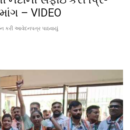
 માંગ – VIDEO
ર્શન કરી આવેદનપત્ર પાઠવાયું