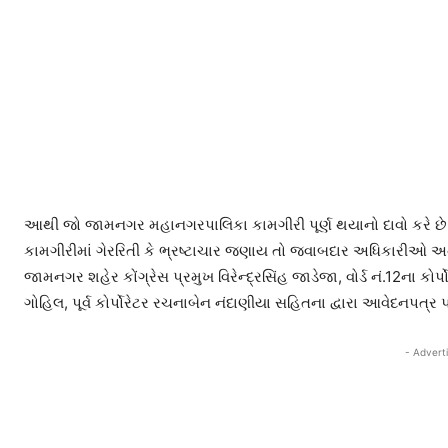
આથી જો જામનગર મહાનગરપાલિકા કામગીરી પૂર્ણ થયાનો દાવો કરે છે
કામગીરીમાં ગેરરિતી કે ભ્રષ્ટાચાર જણાય તો જવાબદાર અધિકારીઓ અને
જામનગર શહેર કોંગ્રેસ પ્રમુખ વિરેન્દ્રસિંહ જાડેજા, વોર્ડ નં.12ના કોર્
ગોહિલ, પૂર્વ કોર્પોરેટર રચનાબેન નંદાણીયા સહિતના દ્વારા આવેદનપત્ર પા
- Advert