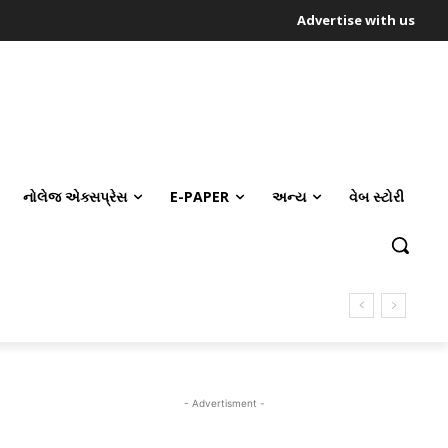
Advertise with us
નોલેજ એક્સપ્રેસ
E-PAPER
અન્ય
વેબ સ્ટોરી
- Advertisment -