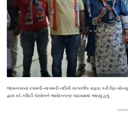
જામનગરમાં રંગમતી-નાગમતી નદીની તાત્કાલીક સફાઇ કરી પ્રિ-મોન્સૂન
દ્વારા સ્ટે.કમિટી ચેરમેનને આવેદનપત્ર પાઠવવામાં આવ્યું હતું.
- Advert