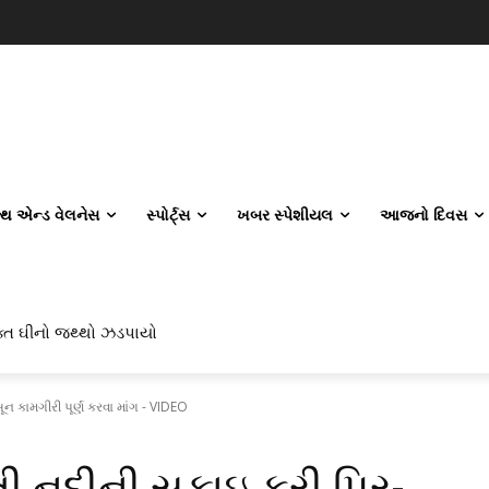
લ્થ એન્ડ વેલનેસ
સ્પોર્ટ્સ
ખબર સ્પેશીયલ
આજનો દિવસ
ત ઘીનો જથ્થો ઝડપાયો
સીનાના લોકરમાંથી શું મળ્યું?
ન કામગીરી પૂર્ણ કરવા માંગ - VIDEO
 નદીની સફાઇ કરી પ્રિ-