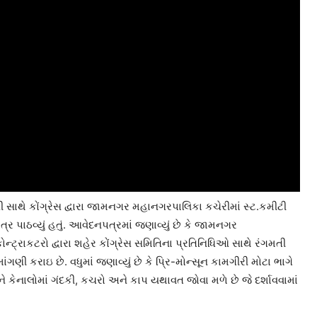
 સાથે કોંગ્રેસ દ્વારા જામનગર મહાનગરપાલિકા કચેરીમાં સ્ટ.કમીટી
ત્ર પાઠવ્યું હતું. આવેદનપત્રમાં જણાવ્યું છે કે જામનગર
ાકટરો દ્વારા શહેર કોંગ્રેસ સમિતિના પ્રતિનિધિઓ સાથે રંગમતી
ણી કરાઇ છે. વધુમાં જણાવ્યું છે કે પ્રિ-મોન્સૂન કામગીરી મોટા ભાગે
કેનાલોમાં ગંદકી, કચરો અને કાપ યથાવત જોવા મળે છે જે દર્શાવવામાં