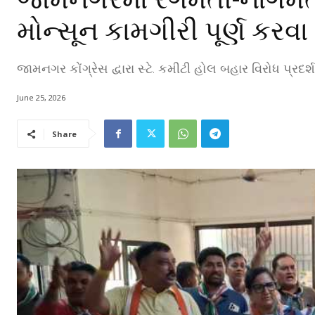
મોન્સૂન કામગીરી પૂર્ણ કરવા
જામનગર કોંગ્રેસ દ્વારા સ્ટે. કમીટી હોલ બહાર વિરોધ પ્રદ
June 25, 2026
Share