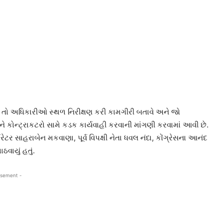
 તો અધિકારીઓ સ્થળ નિરીક્ષણ કરી કામગીરી બતાવે અને જો
 કોન્ટ્રાકટરો સામે કડક કાર્યવાહી કરવાની માંગણી કરવામાં આવી છે.
પોરેટર સાહરાબેન મકવાણા, પૂર્વ વિપક્ષી નેતા ધવલ નંદા, કોંગ્રેસના આનંદ
ઠવાયું હતું.
isement -