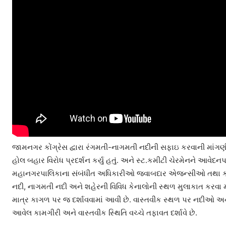
જામનગર કોંગ્રેસ દ્વારા રંગમતી-નાગમતી નદીની સફાઇ કરવાની માંગણી
હોલ બહાર વિરોધ પ્રદર્શન કર્યુ હતું. અને સ્ટ.કમીટી ચેરમેનને આવેદનપ
મહાનગરપાલિકાના સંબંધીત અધિકારીઓ જવાબદાર એજન્સીઓ તથા કોન્ટ્ર
નદી, નાગમતી નદી અને શહેરની વિવિધ કેનાલોની સ્થળ મુલાકાત કરવા માંગ
માત્ર કાગળ પર જ દર્શાવવામાં આવી છે. વાસ્તવીક સ્થળ પર નદીઓ અને 
આવેલ કામગીરી અને વાસ્તવીક સ્થિતિ વચ્ચે તફાવત દર્શાવે છે.