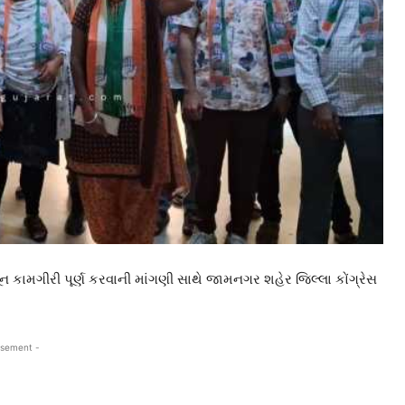
 કામગીરી પૂર્ણ કરવાની માંગણી સાથે જામનગર શહેર જિલ્લા કોંગ્રેસ
isement -