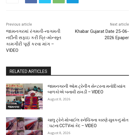
Previous article
Next article
જામનગરમાં રંગમતી-નાગમતી
Khabar Gujarat Date 25-06-
નદીની સફાઇ કરી પ્રિ-મોન્સૂન
2026 Epaper
કામગીરી પૂર્ણ કરવા માંગ –
VIDEO
RELATED ARTICLES
જામનગરની ઓમ ટ્રેનીંગ સેન્ટરના મનોદિવ્યાંગ
બાળકોએ બનાવી રાખડી – VIDEO
August 8, 2026
જામનગર
ચાલુ ટ્રેને મોબાઈલ સ્નેચિંગના કારણે યુવકનું મોત
: ઘટના CCTVમાં કેદ – VIDEO
August 8, 2026