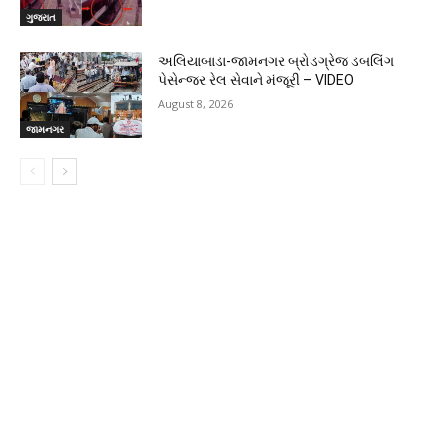
ગુજરાત
અલિયાબાડા-જામનગર બ્રોડગ્રેજ ડબલિંગ
પેસેન્જર રેલ સેવાને મંજૂરી – VIDEO
August 8, 2026
જામનગર