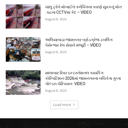
ચાલુ ટ્રેને મોબાઈલ સ્નેચિંગના કારણે યુવકનું મોત
: ઘટના CCTVમાં કેદ – VIDEO
August 8, 2026
અલિયાબાડા-જામનગર બ્રોડગ્રેજ ડબલિંગ
પેસેન્જર રેલ સેવાને મંજૂરી – VIDEO
August 8, 2026
માલાબાર રિવર ઇન્ટરનેશનલ કાયકિંગ
કોમ્પિટિશન-2026માં જામનગરના નચિકેતા ગુપ્તા
ગોલ્ડન ચેમ્પિયન- VIDEO
August 8, 2026
Load more