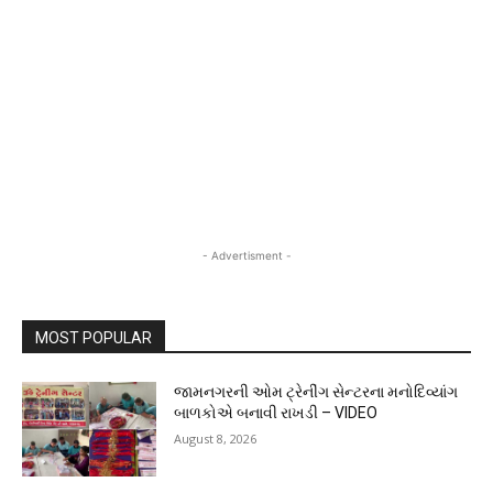
- Advertisment -
MOST POPULAR
જામનગરની ઓમ ટ્રેનીંગ સેન્ટરના મનોદિવ્યાંગ
બાળકોએ બનાવી રાખડી – VIDEO
August 8, 2026