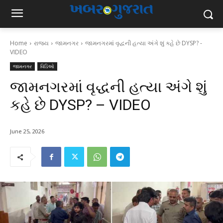
Home
રાજ્ય
જામનગર
જામનગરમાં વૃદ્ધની હત્યા અંગે શું કહે છે DYSP? -
VIDEO
જામનગર
વિડિઓ
જામનગરમાં વૃદ્ધની હત્યા અંગે શું
કહે છે DYSP? – VIDEO
June 25, 2026