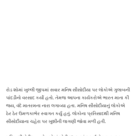
રોડ શોમાં ખુલ્લી જીપમાં સવાર મનિષ સીસોદીયા પર લોકોએ ગુલાબની
પાંદડીનો વરસાદ કર્યો હતો. તેમજ આપના કાર્યકરોએ ભારત માતા કી
જય, વંદે માતરમના નારા લગાવ્યા હતા. મનિષ સીસોદીયાનું લોકોએ
ઠેર ઠેર ઉમળકાભેર સ્વાગત કર્યુ હતું. લોકોના પ્રતિસાદથી મનિષ
સીસોદીયાના ચહેરા પર ખુશીની લાગણી જોવા મળી હતી.