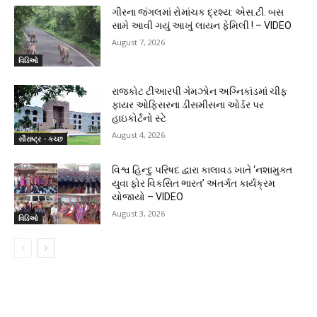
ગીરના જંગલમાં રોમાંચક દ્રશ્ય: એસ.ટી. બસ
સામે આવી ગયું આખું લાયન ફેમિલી ! – VIDEO
August 7, 2026
વિડિઓ
રાજકોટ ટીઆરપી ગેમઝોન અગ્નિકાંડમાં ચીફ
ફાયર ઓફિસરના ડીસમીસના ઓર્ડર પર
હાઇકોર્ટનો સ્ટે
August 4, 2026
સૌરાષ્ટ્ર - કચ્છ
વિશ્વ હિન્દુ પરિષદ દ્વારા કાલાવડ ખાતે ‘નશામુક્ત
યુવા ફોર વિકસિત ભારત’ અંતર્ગત કાર્યક્રમ
યોજાયો – VIDEO
August 3, 2026
વિડિઓ