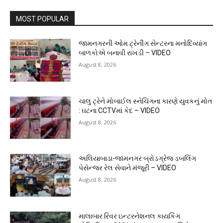
MOST POPULAR
જામનગરની ઓમ ટ્રેનીંગ સેન્ટરના મનોદિવ્યાંગ
બાળકોએ બનાવી રાખડી – VIDEO
August 8, 2026
ચાલુ ટ્રેને મોબાઈલ સ્નેચિંગના કારણે યુવકનું મોત
: ઘટના CCTVમાં કેદ – VIDEO
August 8, 2026
અલિયાબાડા-જામનગર બ્રોડગ્રેજ ડબલિંગ
પેસેન્જર રેલ સેવાને મંજૂરી – VIDEO
August 8, 2026
માલાબાર રિવર ઇન્ટરનેશનલ કાયકિંગ