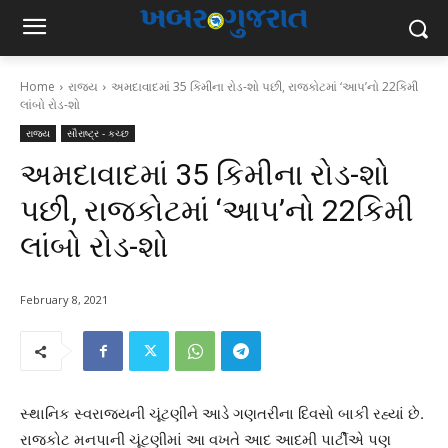
Home
રાજ્ય
અમદાવાદમાં 35 કિમીના રોડ-શો પછી, રાજકોટમાં ‘આપ’નો 22કિમી
લાંબો રોડ-શો
રાજ્ય
સૌરાષ્ટ્ર - કચ્છ
અમદાવાદમાં 35 કિમીના રોડ-શો
પછી, રાજકોટમાં ‘આપ’નો 22કિમી
લાંબો રોડ-શો
February 8, 2021
સ્થાનિક સ્વરાજ્યની ચૂંટણીને આડે ગણતરીના દિવસો બાકી રહ્યાં છે.
રાજકોટ મનપાની ચૂંટણીમાં આ વખતે આદ આદમી પાર્ટીએ પણ