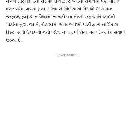
મનિષ સીસોદીયાના રોડ શોમાં મોટી સંખ્યામાં સમર્થકો પણ માસ્ક
વગર જોવા મળ્યાં હતા. મનિષ સીસોદીયાએ રોડ શો દરમિયાન
જણાવ્યું હતું કે, ભવિષ્યમાં રાજકોટના મેયર પણ આમ આદમી
પાર્ટીના હશે. જો કે, રોડ શોમાં આમ આદમી પાર્ટી દ્વારા સોશિયલ
ડિસ્ટન્સનો ઉલાળ્યો થતો જોવા મળતા લોકોના મનમાં અનેક સવાલો
ઉઠ્યા છે.
- Advertisement -