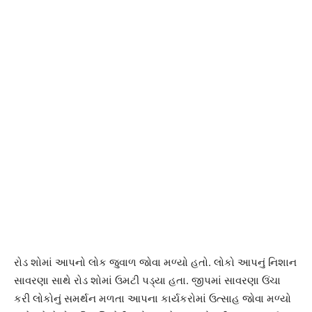
રોડ શોમાં આપનો લોક જુવાળ જોવા મળ્યો હતો. લોકો આપનું નિશાન
સાવરણા સાથે રોડ શોમાં ઉમટી પડ્યા હતા. જીપમાં સાવરણા ઉંચા
કરી લોકોનું સમર્થન મળતા આપના કાર્યકરોમાં ઉત્સાહ જોવા મળ્યો