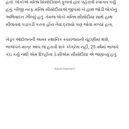
હતો. લોકોએ મનિષ સિસોદીયાને ફૂલનો હાર પહેરાવી સ્વાગત કર્યુ
હતું. બીજી તરફ મનિષ સીસોદીયાએ જીપમાં બે હાથ જોડી લોકોનું
અભિવાદન ઝીલ્યું હતું. તેમજ લોકો મનિષ સીસોદીયા સાથે હાથ
મીલાવવા પડાપડી કરતા હોય તેવા દ્રશ્યો પણ જોવા મળ્યાં હતા.
ખેડૂત આંદોલનની અસર સ્થાનિક સ્વરાજ્યની ચૂંટણીમાં થશે,
ભાજપને માત્ર આપ જ હરાવી શકે કોંગ્રેસ નહીં, 25 વર્ષમાં ભાજપે
કંઇ કર્યુ નથી એમ દિલ્હીના ડે.સીએમ સીસોદીયા એ જણાવ્યું હતું.
- Advertisement -