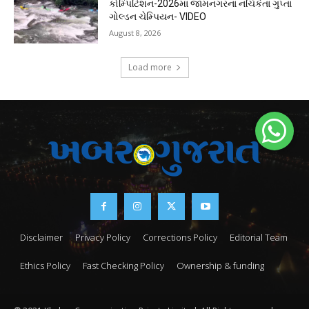
કોમ્પિટિશન-2026માં જામનગરના નચિકેતા ગુપ્તા
ગોલ્ડન ચેમ્પિયન- VIDEO
August 8, 2026
Load more
Disclaimer
Privacy Policy
Corrections Policy
Editorial Team
Ethics Policy
Fast Checking Policy
Ownership & funding