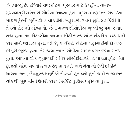
ઝંપલાવ્યું છે. રવિવારે રાજકોટમાં પ્રચાર માટે દિલ્હીના નાયબ
મુખ્યમંત્રી મનિષ સીસોદીયા આવ્યા હતા. પ્રેસ કોન્ફરન્સ સંબોધ્યા
બાદ શહેરની ગ્રીનલેન્ડ ચોકડીથી બહુમાળી ભવન સુધી 22 કિમીનો
તેમનો રોડ-શો યોજાયો. જેમાં મનિષ સીસોદીયા ખુલ્લી જીપમાં સવાર
થયા હતા. આ રોડ-શોમાં આપના મોટી સંખ્યામાં કાર્યકરો બાઇક અને
કાર સાથે જોડાયા હતા. જો કે, કાર્યકરો કોરોના મહામારીમાં દો ગજ
કી દૂરી ભૂલ્યાં હતા. તેમજ મનિષ સીસોદીયા માસ્ક વગર જોવા મળ્યાં
હતા. આપના લોક જુવાળથી મનિષ સીસોદીયાએ વટ પાડ્યો હોય તેવા
દ્રશ્યો જોવા મળ્યાં હતા.પરંતુ કાર્યકરો અને નેતાઓ રેલી છોડીને
ચાલ્યા જતા, ઉપમુખ્યમંત્રીએ રોડ-શો ટૂંકાવ્યો હતો અને રાજનગર
ચોકથી જીપમાંથી ઉતરી કારમાં સર્કિટ હાઉસ પહોંચ્યા હતા.
- Advertisement -