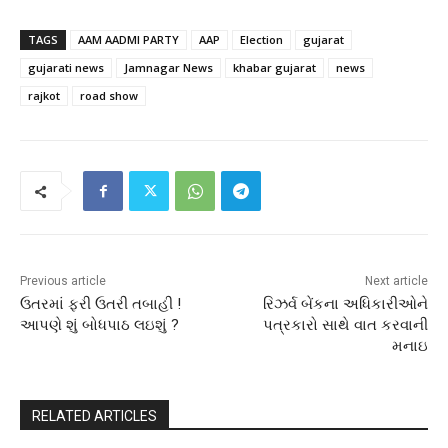
TAGS
AAM AADMI PARTY
AAP
Election
gujarat
gujarati news
Jamnagar News
khabar gujarat
news
rajkot
road show
Previous article
Next article
ઉતરમાં ફરી ઉતરી તબાહી !
રિઝર્વ બેંકના અધિકારીઓને
આપણે શું બોધપાઠ લઇશું ?
પત્રકારો સાથે વાત કરવાની
મનાઇ
RELATED ARTICLES