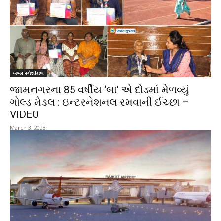
ખબર સ્પેશીયલ
જામનગરના 85 વર્ષીય ‘બા’ એ દોડમાં મેળવ્યું
ગોલ્ડ મેડલ : ઇન્ટરનેશનલ રમવાની ઈચ્છા –
VIDEO
March 3, 2023