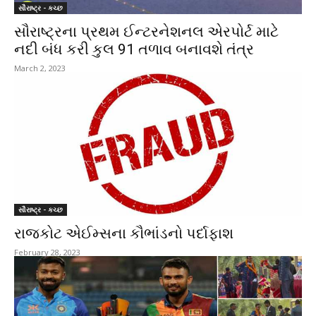
સૌરાષ્ટ્ર - કચ્છ
સૌરાષ્ટ્રના પ્રથમ ઈન્ટરનેશનલ એરપોર્ટ માટે
નદી બંધ કરી કુલ 91 તળાવ બનાવશે તંત્ર
March 2, 2023
સૌરાષ્ટ્ર - કચ્છ
રાજકોટ એઈમ્સના કૌભાંડનો પર્દાફાશ
February 28, 2023