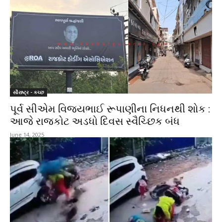
સૌરાષ્ટ્ર - કચ્છ
પૂર્વ સીએમ વિજયભાઈ રૂપાણીના નિધનથી શોક :
આજે રાજકોટ અડધો દિવસ સ્વૈચ્છિક બંધ
June 14, 2025