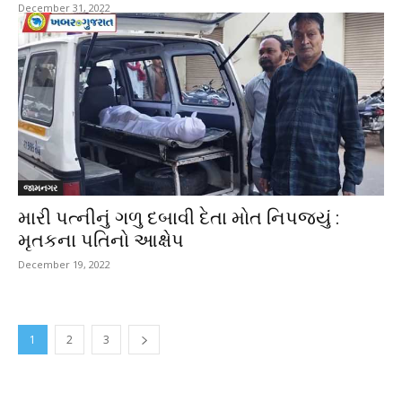
December 31, 2022
જામનગર
મારી પત્નીનું ગળુ દબાવી દેતા મોત નિપજ્યું :
મૃતકના પતિનો આક્ષેપ
December 19, 2022
1
2
3