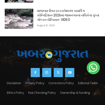
માલાબાર રિવર ઇન્ટરનેશનલ કાયકિંગ
કોમ્પિટિશન-2026માં જામનગરના નચિકેતા ગુપ્તા
ગોલ્ડન ચેમ્પિયન- VIDEO
August 8, 2026
Disclaimer
Privacy Policy
Corrections Policy
Editorial Team
Ethics Policy
Fast Checking Policy
Ownership & funding