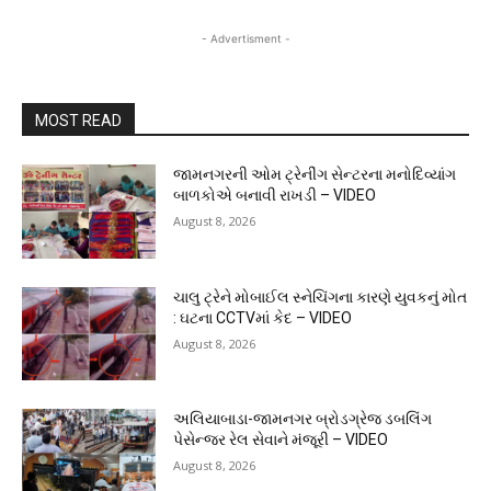
- Advertisment -
MOST READ
જામનગરની ઓમ ટ્રેનીંગ સેન્ટરના મનોદિવ્યાંગ
બાળકોએ બનાવી રાખડી – VIDEO
August 8, 2026
ચાલુ ટ્રેને મોબાઈલ સ્નેચિંગના કારણે યુવકનું મોત
: ઘટના CCTVમાં કેદ – VIDEO
August 8, 2026
અલિયાબાડા-જામનગર બ્રોડગ્રેજ ડબલિંગ
પેસેન્જર રેલ સેવાને મંજૂરી – VIDEO
August 8, 2026