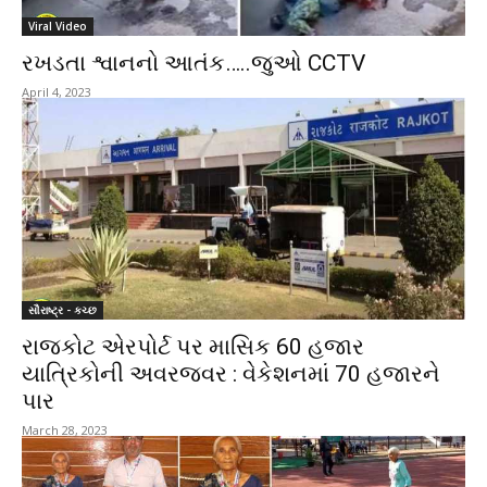
Viral Video
રખડતા શ્વાનનો આતંક…..જુઓ CCTV
April 4, 2023
સૌરાષ્ટ્ર - કચ્છ
રાજકોટ એરપોર્ટ પર માસિક 60 હજાર
યાત્રિકોની અવરજવર : વેકેશનમાં 70 હજારને
પાર
March 28, 2023