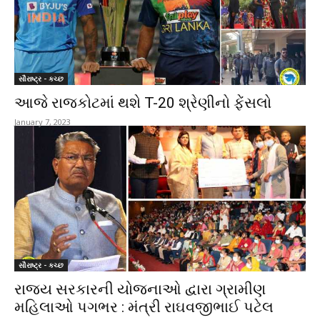
સૌરાષ્ટ્ર - કચ્છ
આજે રાજકોટમાં થશે T-20 શ્રેણીનો ફેંસલો
January 7, 2023
સૌરાષ્ટ્ર - કચ્છ
રાજ્ય સરકારની યોજનાઓ દ્વારા ગ્રામીણ
મહિલાઓ પગભર : મંત્રી રાઘવજીભાઈ પટેલ