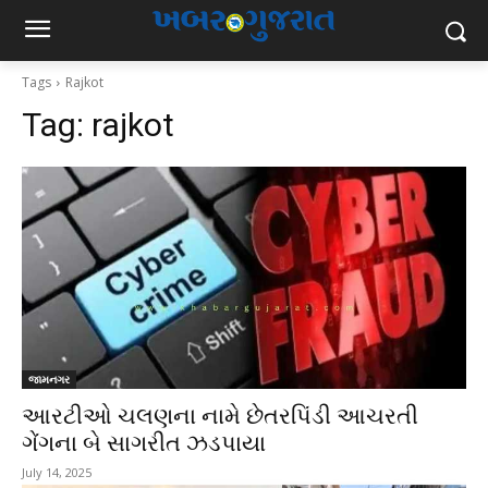
Tags
Rajkot
Tag:
rajkot
જામનગર
આરટીઓ ચલણના નામે છેતરપિંડી આચરતી
ગેંગના બે સાગરીત ઝડપાયા
July 14, 2025